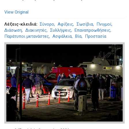
View Original
Λέξεις-κλειδιά
Σύνορο
Αφίξεις
Σωσίβια
Πνιγμοί
Διάσωση
Διακινητές
Συλλήψεις
Επαναπροωθήσεις
Παράτυποι μετανάστες
Ασφάλεια
Βία
Προστασία