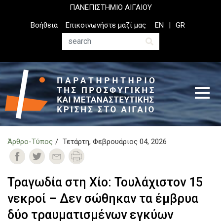
Παράκαμψη
ΠΑΝΕΠΙΣΤΗΜΙΟ ΑΙΓΑΙΟΥ
προς
Top
Βοήθεια
Επικοινωνήστε μαζί μας
EN
GR
το
Header
κυρίως
Menu
Αναζήτηση
περιεχόμενο
Άρθρο-Τύπος
Τετάρτη, Φεβρουάριος 04, 2026
Τραγωδία στη Χίο: Τουλάχιστον 15
νεκροί – Δεν σώθηκαν τα έμβρυα
δύο τραυματισμένων εγκύων