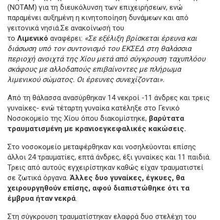
(NOTAM) για τη διευκόλυνση των επιχειρήσεων, ενώ
παραμένει αυξημένη η κινητοποίηση δυνάμεων και από
γειτονικά νησιά.Σε ανακοίνωσή του
το
Λιμενικό
αναφέρει:
«Σε εξέλιξη βρίσκεται έρευνα και
διάσωση υπό τον συντονισμό του ΕΚΣΕΔ στη θαλάσσια
περιοχή ανοιχτά της Χίου μετά από σύγκρουση ταχυπλόου
σκάφους με αλλοδαπούς επιβαίνοντες με πλήρωμα
λιμενικού σώματος. Οι έρευνες συνεχίζονται».
Από τη θάλασσα ανασύρθηκαν 14 νεκροί -11 άνδρες και τρεις
γυναίκες- ενώ τέταρτη γυναίκα κατέληξε στο Γενικό
Νοσοκομείο της Χίου όπου διακομίστηκε,
βαρύτατα
τραυματισμένη με κρανιοεγκεφαλικές κακώσεις.
Στο νοσοκομείο μεταφέρθηκαν και νοσηλεύονται επίσης
άλλοι 24 τραυματίες, επτά άνδρες, έξι γυναίκες και 11 παιδιά.
Τρεις από αυτούς εγχειρίστηκαν καθώς είχαν τραυματιστεί
σε ζωτικά όργανα.
Άλλες δυο γυναίκες, έγκυες, θα
χειρουργηθούν επίσης, αφού
διαπιστώθηκε ότι τα
έμβρυα ήταν νεκρά
.
Στη σύγκρουση τραυματίστηκαν ελαφρά δυο στελέχη του