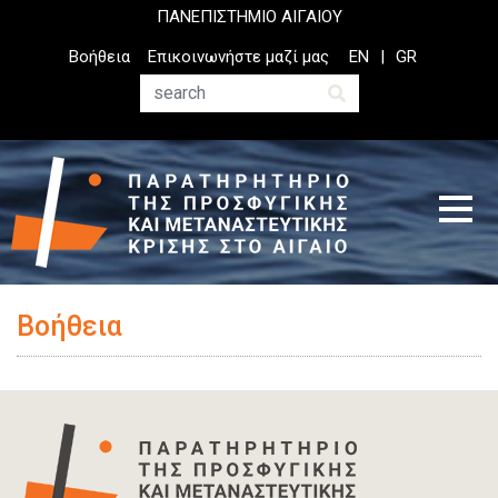
Παράκαμψη
ΠΑΝΕΠΙΣΤΗΜΙΟ ΑΙΓΑΙΟΥ
προς
Top
Βοήθεια
Επικοινωνήστε μαζί μας
EN
GR
το
Header
κυρίως
Menu
Αναζήτηση
περιεχόμενο
Βοήθεια