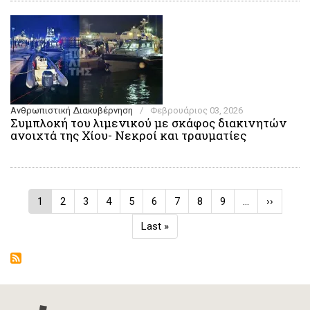
Ανθρωπιστική Διακυβέρνηση
/
Φεβρουάριος 03, 2026
Συμπλοκή του λιμενικού με σκάφος διακινητών
ανοιχτά της Χίου- Νεκροί και τραυματίες
Σελιδοποίηση
Τρέχουσα
1
Σελίδα
2
Σελίδα
3
Σελίδα
4
Σελίδα
5
Σελίδα
6
Σελίδα
7
Σελίδα
8
Σελίδα
9
…
Next
››
σελίδα
page
Last
Last »
page