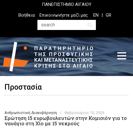
Παράκαμψη
ΠΑΝΕΠΙΣΤΗΜΙΟ ΑΙΓΑΙΟΥ
προς
Top
Βοήθεια
Επικοινωνήστε μαζί μας
EN
GR
το
Header
κυρίως
Menu
Αναζήτηση
περιεχόμενο
Προστασία
Ανθρωπιστική Διακυβέρνηση
/
Φεβρουάριος 10, 2026
Ερώτηση 15 ευρωβουλευτών στην Κομισιόν για το
ναυάγιο στη Χίο με 15 νεκρούς