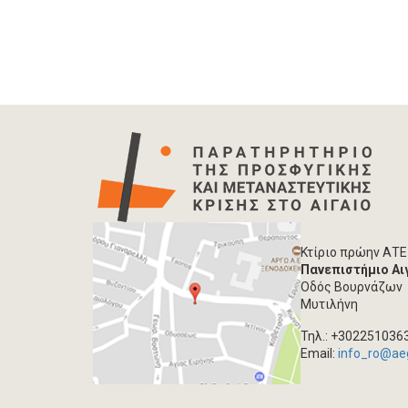
Κτίριο πρώην ΑΤΕ
Πανεπιστήμιο Αι
Οδός Βουρνάζων
Μυτιλήνη
Τηλ.: +302251036
Email:
info_ro@ae