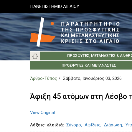
Παράκαμψη
ΠΑΝΕΠΙΣΤΗΜΙΟ ΑΙΓΑΙΟΥ
προς
το
κυρίως
περιεχόμενο
Main
ΠΡΌΣΦΥΓΕΣ, ΜΕΤΑΝΆΣΤΕΣ & ΑΝΘΡ
navigation
ΠΑΝΕΠΙΣΤΉΜΙΟ ΑΙΓΑΊΟΥ
ΚΟΙΝΩΝΊΑ ΤΗΣ ΛΈΣΒΟΥ
ΣΧΕΤΙΚΆ
ΠΡΌΣΦΥΓΕΣ ΚΑΙ ΜΕΤΑΝΆΣΤΕΣ
ΚΟΙΝΩΝΊΑ ΤΗΣ Χ
ΕΛΛΗΝΙΚΆ ΙΔΡΎ
ΑΡΧ
Άρθρο-Τύπος
Σάββατο, Ιανουάριος 03, 2026
Άφιξη 45 ατόμων στη Λέσβο 
View Original
Λέξεις-κλειδιά
Σύνορο
Αφίξεις
Διάσωση
Υπ