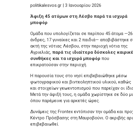
politikalesvos.gr | 3 Ιανουαρίου 2026
Άφιξη 45 ατόμων στη Λέσβο παρά τα ισχυρά
μποφόρ
Ομάδα που υπολογίζεται σε περίπου 45 άτομα —26
άνδρες, 17 γυναίκες και 2 παιδιά— αποβιβάστηκε σ
ακτή της νότιας Λέσβου, στην περιοχή νότια της
Αγριελιάς,
παρά τις ιδιαίτερα δύσκολες καιρικ
συνθήκες και τα ισχυρά μποφόρ
που
επικρατούσαν στην περιοχή.
Η παρουσία τους στο νησί επιβεβαιώθηκε μέσω
φωτογραφικού και βιντεοληπτικού υλικού, καθώς
και στοιχείων γεωεντοπισμού που παρείχαν οι ίδιο
Μετά την άφιξή τους, η ομάδα χωρίστηκε σε δύο μ
όπου παρέμεινε για αρκετές ώρες.
Δυνάμεις της Frontex εντόπισαν την ομάδα και π
Κέντρο Πρόσβασης στη Μαυροβούνι. Ο ακριβής αρ
επιβεβαιωθεί.