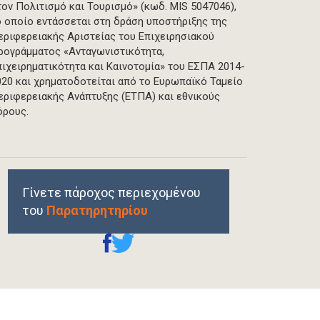
τον Πολιτισμό και Τουρισμό» (κωδ. MIS 5047046),
ο οποίο εντάσσεται στη δράση υποστήριξης της
εριφερειακής Αριστείας του Επιχειρησιακού
ρογράμματος «Ανταγωνιστικότητα,
πιχειρηματικότητα και Καινοτομία» του ΕΣΠΑ 2014-
020 και χρηματοδοτείται από το Ευρωπαϊκό Ταμείο
εριφερειακής Ανάπτυξης (ΕΤΠΑ) και εθνικούς
όρους.
Γίνετε πάροχος περιεχομένου
του
Παρατηρητηρίου
REPRINTS, PERMISSIONS & USE POLICY