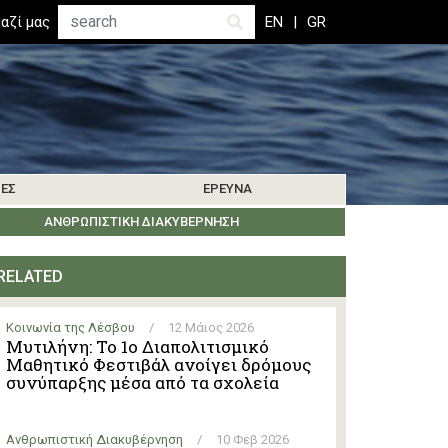
Αναζήτηση
αζί μας
EN
GR
ΊΕΣ
ΈΡΕΥΝΑ
ΜΑΤΑ
ΒΙΒΛΙΟΓΡΑΦΊΑ
ΚΟΙΝΩΝΊΑ ΤΗΣ ΛΈΡΟΥ
ΑΝΘΡΩΠΙΣΤΙΚΉ ΔΙΑΚΥΒΈΡΝΗΣΗ
ΕΝΗΜΕΡΏΣΕΙΣ ΈΡΕΥΝΑΣ
ΕΚΔΗΛΏΣΕΙΣ
ΆΛΛΑ ΝΗΣΙΆ
RELATED
Κοινωνία της Λέσβου
/
12 Μάιος 2026
Μυτιλήνη: Το 1ο Διαπολιτισμικό
Μαθητικό Φεστιβάλ ανοίγει δρόμους
συνύπαρξης μέσα από τα σχολεία
Ανθρωπιστική Διακυβέρνηση
/
10 Φεβ 2026