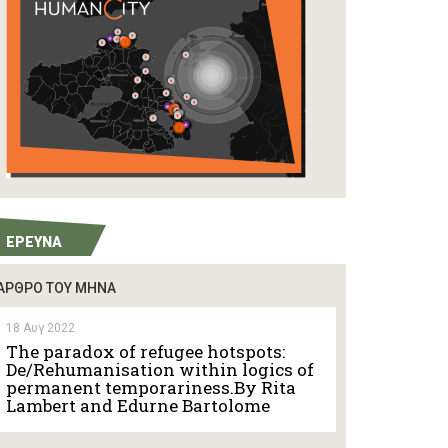
EΡΕΥΝΑ
ΆΡΘΡΟ ΤΟΥ ΜΗΝΑ
18 Αυγ 2022
The paradox of refugee hotspots:
De/Rehumanisation within logics of
permanent temporariness.By Rita
Lambert and Edurne Bartolome