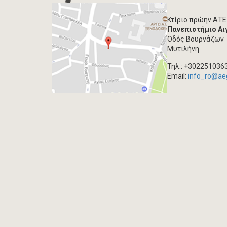
Κτίριο πρώην ΑΤΕ
Πανεπιστήμιο Αι
Οδός Βουρνάζων
Μυτιλήνη
Τηλ.: +302251036
Email:
info_ro@ae