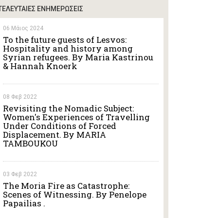
ΤΕΛΕΥΤΑΙΕΣ ΕΝΗΜΕΡΩΣΕΙΣ
06 Μάιος 2024
To the future guests of Lesvos:
Hospitality and history among
Syrian refugees. By Maria Kastrinou
& Hannah Knoerk
08 Φεβ 2022
Revisiting the Nomadic Subject:
Women's Experiences of Travelling
Under Conditions of Forced
Displacement. By MARIA
TAMBOUKOU
03 Φεβ 2022
The Moria Fire as Catastrophe:
Scenes of Witnessing. By Penelope
Papailias .