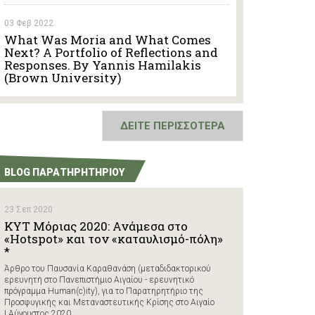
03 Φεβ 2022
What Was Moria and What Comes
Next? A Portfolio of Reflections and
Responses. By Yannis Hamilakis
(Brown University)
ΔΕΙΤΕ ΠΕΡΙΣΣΟΤΕΡΑ
BLOG ΠΑΡΑΤΗΡΗΤΗΡΙΟΥ
23 Σεπ 2020
ΚΥΤ Μόριας 2020: Ανάμεσα στο
«Hotspot» και τον «καταυλισμό-πόλη»
*
Άρθρο του Παυσανία Καραθανάση (μεταδιδακτορικού
ερευνητή στο Πανεπιστήμιο Αιγαίου - ερευνητικό
πρόγραμμα Human(c)ity), για το Παρατηρητήριο της
Προσφυγικής και Μεταναστευτικής Κρίσης στο Αιγαίο
| Αύγουστος 2020.