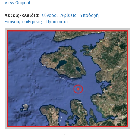
View Original
Λέξεις-κλειδιά
Σύνορο
Αφίξεις
Υποδοχή
Επαναπροωθήσεις
Προστασία