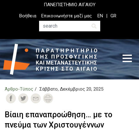
Παράκαμψη
ΠΑΝΕΠΙΣΤΗΜΙΟ ΑΙΓΑΙΟΥ
προς
Top
Βοήθεια
Επικοινωνήστε μαζί μας
EN
GR
το
Header
κυρίως
Menu
Αναζήτηση
περιεχόμενο
Άρθρο-Τύπος
Σάββατο, Δεκέμβριος 20, 2025
Βίαιη επαναπροώθηση… με το
πνεύμα των Χριστουγέννων