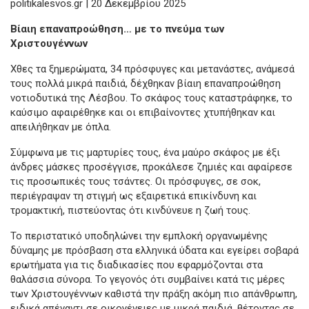
politikalesvos.gr | 20 Δεκεμβρίου 2025
Βίαιη επαναπροώθηση… με το πνεύμα των
Χριστουγέννων
Χθες τα ξημερώματα, 34 πρόσφυγες και μετανάστες, ανάμεσά
τους πολλά μικρά παιδιά, δέχθηκαν βίαιη επαναπροώθηση
νοτιοδυτικά της Λέσβου. Το σκάφος τους καταστράφηκε, το
καύσιμο αφαιρέθηκε και οι επιβαίνοντες χτυπήθηκαν και
απειλήθηκαν με όπλα.
Σύμφωνα με τις μαρτυρίες τους, ένα μαύρο σκάφος με έξι
άνδρες μάσκες προσέγγισε, προκάλεσε ζημιές και αφαίρεσε
τις προσωπικές τους τσάντες. Οι πρόσφυγες, σε σοκ,
περιέγραψαν τη στιγμή ως εξαιρετικά επικίνδυνη και
τρομακτική, πιστεύοντας ότι κινδύνευε η ζωή τους.
Το περιστατικό υποδηλώνει την εμπλοκή οργανωμένης
δύναμης με πρόσβαση στα ελληνικά ύδατα και εγείρει σοβαρά
ερωτήματα για τις διαδικασίες που εφαρμόζονται στα
θαλάσσια σύνορα. Το γεγονός ότι συμβαίνει κατά τις μέρες
των Χριστουγέννων καθιστά την πράξη ακόμη πιο απάνθρωπη,
ειδικά απέναντι σε οικογένειες με μικρά παιδιά, θέτοντας σε