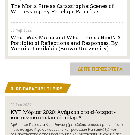
The Moria Fire as Catastrophe: Scenes of
Witnessing. By Penelope Papailias .
03 Φεβ 2022
What Was Moria and What Comes Next? A
Portfolio of Reflections and Responses. By
Yannis Hamilakis (Brown University)
ΔΕΙΤΕ ΠΕΡΙΣΣΟΤΕΡΑ
BLOG ΠΑΡΑΤΗΡΗΤΗΡΙΟΥ
23 Σεπ 2020
ΚΥΤ Μόριας 2020: Ανάμεσα στο «Hotspot»
και τον «καταυλισμό-πόλη» *
Άρθρο του Παυσανία Καραθανάση (μεταδιδακτορικού ερευνητή στο
Πανεπιστήμιο Αιγαίου - ερευνητικό πρόγραμμα Human(c)ity), για
το Παρατηρητήριο της Προσφυγικής και Μεταναστευτικής Κρίσης