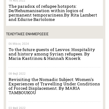
18 Αυγ 2022
The paradox of refugee hotspots:
De/Rehumanisation within logics of
permanent temporariness.By Rita Lambert
and Edurne Bartolome
ΤΕΛΕΥΤΑΙΕΣ ΕΝΗΜΕΡΩΣΕΙΣ
06 Μάιος 2024
To the future guests of Lesvos: Hospitality
and history among Syrian refugees. By
Maria Kastrinou & Hannah Knoerk
08 Φεβ 2022
Revisiting the Nomadic Subject: Women's
Experiences of Travelling Under Conditions
of Forced Displacement. By MARIA
TAMBOUKOU
03 Φεβ 2022