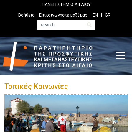
Παράκαμψη
ΠΑΝΕΠΙΣΤΗΜΙΟ ΑΙΓΑΙΟΥ
προς
Top
Βοήθεια
Επικοινωνήστε μαζί μας
EN
GR
το
Header
κυρίως
Menu
Αναζήτηση
περιεχόμενο
Τοπικές Κοινωνίες