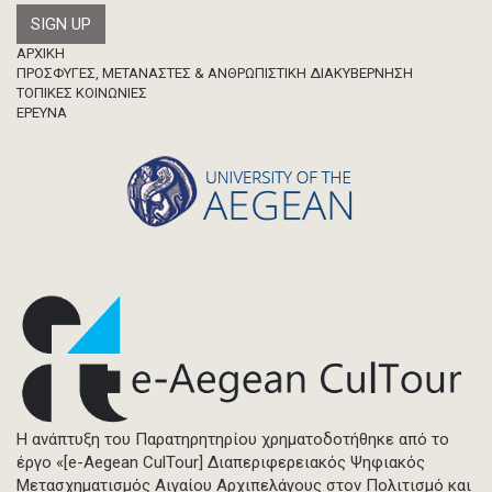
Footer
ΑΡΧΙΚΗ
ΠΡΟΣΦΥΓΕΣ, ΜΕΤΑΝΑΣΤΕΣ & ΑΝΘΡΩΠΙΣΤΙΚΗ ΔΙΑΚΥΒΕΡΝΗΣΗ
ΤΟΠΙΚΕΣ ΚΟΙΝΩΝΙΕΣ
ΈΡΕΥΝΑ
Η ανάπτυξη του Παρατηρητηρίου χρηματοδοτήθηκε από το
έργο «[e-Aegean CulTour] Διαπεριφερειακός Ψηφιακός
Μετασχηματισμός Αιγαίου Αρχιπελάγους στον Πολιτισμό και