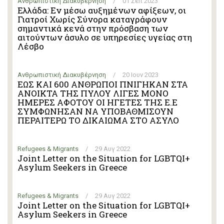
Ανθρωπιστική Διακυβέρνηση
/
01 Σεπ 2023
Ελλάδα: Εν μέσω αυξημένων αφίξεων, οι
Γιατροί Χωρίς Σύνορα καταγράφουν
σημαντικά κενά στην πρόσβαση των
αιτούντων άσυλο σε υπηρεσίες υγείας στη
Λέσβο
Ανθρωπιστική Διακυβέρνηση
/
20 Ιουν 2023
ΕΩΣ ΚΑΙ 600 ΑΝΘΡΩΠΟΙ ΠΝΙΓΗΚΑΝ ΣΤΑ
ΑΝΟΙΚΤΑ ΤΗΣ ΠΥΛΟΥ ΛΙΓΕΣ ΜΟΝΟ
ΗΜΕΡΕΣ ΑΦΟΤΟΥ ΟΙ ΗΓΕΤΕΣ ΤΗΣ Ε.Ε
ΣΥΜΦΩΝΗΣΑΝ ΝΑ ΥΠΟΒΑΘΜΙΣΟΥΝ
ΠΕΡΑΙΤΕΡΩ ΤΟ ΔΙΚΑΙΩΜΑ ΣΤΟ ΑΣΥΛΟ
Refugees & Migrants
/
29 Αυγ 2022
Joint Letter on the Situation for LGBTQI+
Asylum Seekers in Greece
Refugees & Migrants
/
29 Αυγ 2022
Joint Letter on the Situation for LGBTQI+
Asylum Seekers in Greece