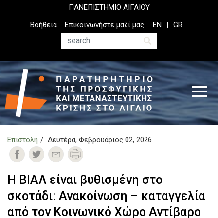
Παράκαμψη
ΠΑΝΕΠΙΣΤΗΜΙΟ ΑΙΓΑΙΟΥ
προς
Top
Βοήθεια
Επικοινωνήστε μαζί μας
EN
GR
το
Header
κυρίως
Menu
Αναζήτηση
περιεχόμενο
Επιστολή
Δευτέρα, Φεβρουάριος 02, 2026
Η ΒΙΑΛ είναι βυθισμένη στο
σκοτάδι: Ανακοίνωση – καταγγελία
από τον Κοινωνικό Χώρο Αντίβαρο