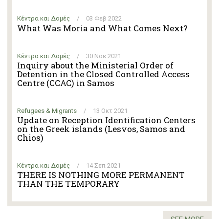
Κέντρα και Δομές
/
03 Φεβ 2022
What Was Moria and What Comes Next?
Κέντρα και Δομές
/
30 Νοε 2021
Inquiry about the Ministerial Order of
Detention in the Closed Controlled Access
Centre (CCAC) in Samos
Refugees & Migrants
/
13 Οκτ 2021
Update on Reception Identification Centers
on the Greek islands (Lesvos, Samos and
Chios)
Κέντρα και Δομές
/
14 Σεπ 2021
THERE IS NOTHING MORE PERMANENT
THAN THE TEMPORARY