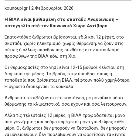
kounoupi.gr | 2 Φεβρουαρίου 2026
Η ΒΙΑΛ είναι βυθισμένη στο σκοτάδι: Ανακοίνωση –
καταγγελία από τον Κοινωνικό Χώρο Αντίβαρο
Εκατοντάδες άνθρωποι βρίσκονται, εδώ και 12 μέρες, στο
σκοτάδι, χωρίς ηλεκτρισμό, χωρίς θέρμανση, να ζουν στις
ούτως ή άλλως απάνθρωπες συνθήκες στον καταυλισμό
προσφύγων της ΒΙΑΛ εδώ στη Χίο.
Οι θερμοκρασίες στο νησί είναι 12-15 βαθμοί Κελσίου στη
διάρκεια της μέρας. Το βράδυ, στην ύπαιθρο, όπως η
τοποθεσία που βρίσκεται η ΒΙΑΛ, πέφτουν πολύ χαμηλότερα.
Η υγρασία διαπερνάει τα κόκκαλα.
Άνθρωποι στοιβάζονται στα κοντέινερ, με μοναδικό μέσο
θέρμανσης τα κλιματιστικά, όσα έχουν και όσα λειτουργούν.
Αλλά τις τελευταίες 12 μέρες, η ΒΙΑΛ τροφοδοτείται μόνο
από γεννήτριες και ρεύμα παρέχεται μόνο για 4 ώρες κάθε
μέρα. Οι άνθρωποι δεν μπορούν να ζεσταθούν, δεν μπορούν
να μαγειρέψουν, δεν προλαβαίνουν να φορτίσουν τα κινητά