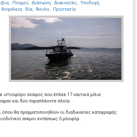
ίβια
Πνιγμοί
Διάσωση
Διακινητές
Υποδοχή
Ασφάλεια
Βία
Άσυλο
Προστασία
 ιστιοφόρο σκάφος που έπλεε 17 ναυτικά μίλια
ραμαν και δύο παραπλέοντα πλοία.
, όπου θα πραγματοποιηθούν οι διαδικασίες καταγραφής
ειοδυτικοί άνεμοι εντάσεως 5 μποφόρ.