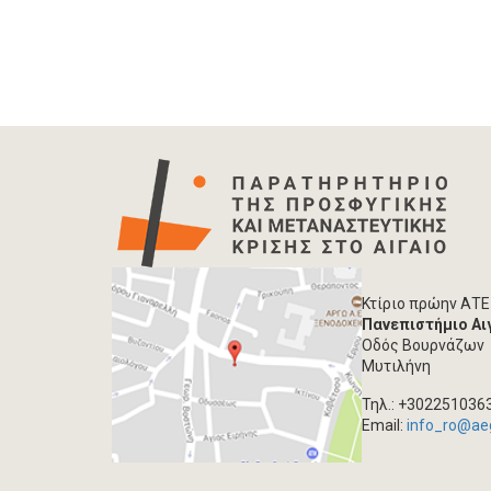
Κτίριο πρώην ΑΤΕ
Πανεπιστήμιο Αι
Οδός Βουρνάζων
Μυτιλήνη
Τηλ.: +302251036
Email:
info_ro@ae