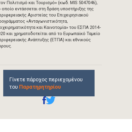
τον Πολιτισμό και Τουρισμό» (κωδ. MIS 5047046),
ο οποίο εντάσσεται στη δράση υποστήριξης της
εριφερειακής Αριστείας του Επιχειρησιακού
ρογράμματος «Ανταγωνιστικότητα,
πιχειρηματικότητα και Καινοτομία» του ΕΣΠΑ 2014-
020 και χρηματοδοτείται από το Ευρωπαϊκό Ταμείο
εριφερειακής Ανάπτυξης (ΕΤΠΑ) και εθνικούς
όρους.
Γίνετε πάροχος περιεχομένου
του
Παρατηρητηρίου
REPRINTS, PERMISSIONS & USE POLICY