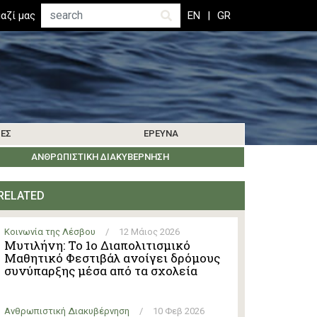
Αναζήτηση
αζί μας
EN
GR
ΊΕΣ
ΈΡΕΥΝΑ
ΜΑΤΑ
ΒΙΒΛΙΟΓΡΑΦΊΑ
ΚΟΙΝΩΝΊΑ ΤΗΣ ΛΈΡΟΥ
ΑΝΘΡΩΠΙΣΤΙΚΉ ΔΙΑΚΥΒΈΡΝΗΣΗ
ΕΝΗΜΕΡΏΣΕΙΣ ΈΡΕΥΝΑΣ
ΕΚΔΗΛΏΣΕΙΣ
ΆΛΛΑ ΝΗΣΙΆ
RELATED
Κοινωνία της Λέσβου
/
12 Μάιος 2026
Μυτιλήνη: Το 1ο Διαπολιτισμικό
Μαθητικό Φεστιβάλ ανοίγει δρόμους
συνύπαρξης μέσα από τα σχολεία
Ανθρωπιστική Διακυβέρνηση
/
10 Φεβ 2026