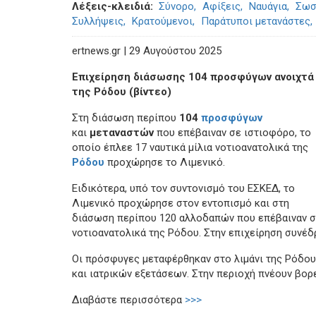
Λέξεις-κλειδιά
Σύνορο
Αφίξεις
Ναυάγια
Σωσ
Συλλήψεις
Κρατούμενοι
Παράτυποι μετανάστες
ertnews.gr | 29 Αυγούστου 2025
Επιχείρηση διάσωσης 104 προσφύγων ανοιχτά
της Ρόδου (βίντεο)
Στη διάσωση περίπου
104
προσφύγων
και
μεταναστών
που επέβαιναν σε ιστιοφόρο, το
οποίο έπλεε 17 ναυτικά μίλια νοτιοανατολικά της
Ρόδου
προχώρησε το Λιμενικό.
Ειδικότερα, υπό τον συντονισμό του ΕΣΚΕΔ, το
Λιμενικό προχώρησε στον εντοπισμό και στη
διάσωση περίπου 120 αλλοδαπών που επέβαιναν σε
νοτιοανατολικά της Ρόδου. Στην επιχείρηση συνέδ
Οι πρόσφυγες μεταφέρθηκαν στο λιμάνι της Ρόδου
και ιατρικών εξετάσεων. Στην περιοχή πνέουν βορ
Διαβάστε περισσότερα
>>>