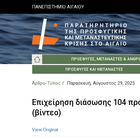
Παράκαμψη
ΠΑΝΕΠΙΣΤΗΜΙΟ ΑΙΓΑΙΟΥ
προς
το
κυρίως
περιεχόμενο
Main
ΠΡΌΣΦΥΓΕΣ, ΜΕΤΑΝΆΣΤΕΣ & ΑΝΘΡ
navigation
ΠΑΝΕΠΙΣΤΉΜΙΟ ΑΙΓΑΊΟΥ
ΚΟΙΝΩΝΊΑ ΤΗΣ ΛΈΣΒΟΥ
ΣΧΕΤΙΚΆ
ΠΡΌΣΦΥΓΕΣ ΚΑΙ ΜΕΤΑΝΆΣΤΕΣ
ΚΟΙΝΩΝΊΑ ΤΗΣ Χ
ΕΛΛΗΝΙΚΆ ΙΔΡΎ
ΑΡΧ
Άρθρο-Τύπος
Παρασκευή, Αύγουστος 29, 2025
Επιχείρηση διάσωσης 104 πρ
(βίντεο)
View Original