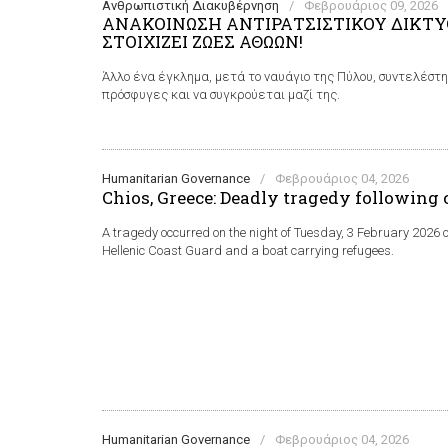
Ανθρωπιστική Διακυβέρνηση
/
Φεβρουάριος 09, 2026
ΑΝΑΚΟΙΝΩΣΗ ΑΝΤΙΡΑΤΣΙΣΤΙΚΟΥ ΔΙΚΤΥ
ΣΤΟΙΧΙΖΕΙ ΖΩΕΣ ΑΘΩΩΝ!
Άλλο ένα έγκλημα, μετά το ναυάγιο της Πύλου, συντελέστη
πρόσφυγες και να συγκρούεται μαζί της.
Humanitarian Governance
/
Φεβρουάριος 04, 2026
Chios, Greece: Deadly tragedy following 
A tragedy occurred on the night of Tuesday, 3 February 2026 off
Hellenic Coast Guard and a boat carrying refugees.
Humanitarian Governance
/
Φεβρουάριος 04, 2026