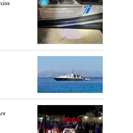
hios
ων