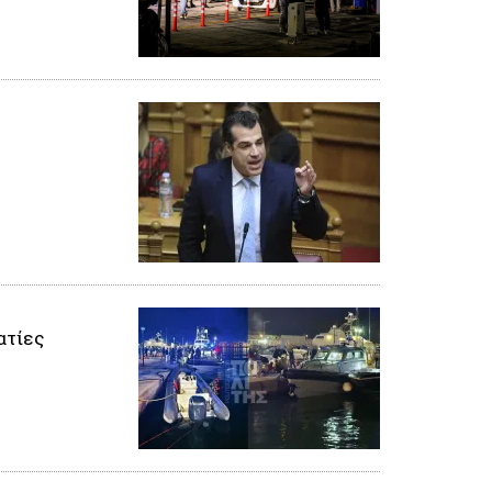
ατίες