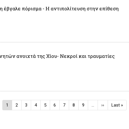
η έβγαλε πόρισμα - Η αντιπολίτευση στην επίθεση
νητών ανοιχτά της Χίου- Νεκροί και τραυματίες
Τρέχουσα
1
Σελίδα
2
Σελίδα
3
Σελίδα
4
Σελίδα
5
Σελίδα
6
Σελίδα
7
Σελίδα
8
Σελίδα
9
…
Next
››
Last
Last »
σελίδα
page
page