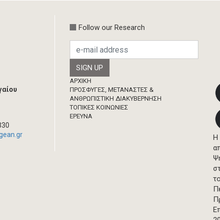
Follow our Research
Footer
ΑΡΧΙΚΗ
γαίου
ΠΡΟΣΦΥΓΕΣ, ΜΕΤΑΝΑΣΤΕΣ &
ΑΝΘΡΩΠΙΣΤΙΚΗ ΔΙΑΚΥΒΕΡΝΗΣΗ
ΤΟΠΙΚΕΣ ΚΟΙΝΩΝΙΕΣ
ΈΡΕΥΝΑ
330
gean.gr
Η
α
Ψ
σ
τ
Π
Π
Ε
2