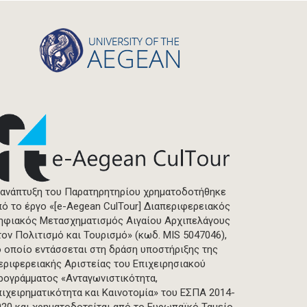
 ανάπτυξη του Παρατηρητηρίου χρηματοδοτήθηκε
πό το έργο «[e-Aegean CulTour] Διαπεριφερειακός
ηφιακός Μετασχηματισμός Αιγαίου Αρχιπελάγους
τον Πολιτισμό και Τουρισμό» (κωδ. MIS 5047046),
ο οποίο εντάσσεται στη δράση υποστήριξης της
εριφερειακής Αριστείας του Επιχειρησιακού
ρογράμματος «Ανταγωνιστικότητα,
πιχειρηματικότητα και Καινοτομία» του ΕΣΠΑ 2014-
020 και χρηματοδοτείται από το Ευρωπαϊκό Ταμείο