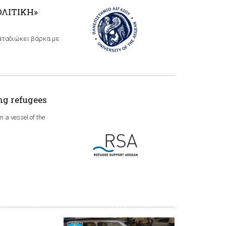
ΟΛΙΤΙΚΗ»
καταδιώκει βάρκα με
ng refugees
n a vessel of the