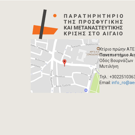
Κτίριο πρώην ΑΤΕ
Πανεπιστήμιο Αι
Οδός Βουρνάζων
Μυτιλήνη
Τηλ.: +302251036
Email:
info_ro@ae