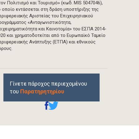
τον Πολιτισμό και Τουρισμό» (κωδ. MIS 5047046),
ο οποίο εντάσσεται στη δράση υποστήριξης της
εριφερειακής Αριστείας του Επιχειρησιακού
ρογράμματος «Ανταγωνιστικότητα,
πιχειρηματικότητα και Καινοτομία» του ΕΣΠΑ 2014-
020 και χρηματοδοτείται από το Ευρωπαϊκό Ταμείο
εριφερειακής Ανάπτυξης (ΕΤΠΑ) και εθνικούς
όρους.
Γίνετε πάροχος περιεχομένου
του
Παρατηρητηρίου
REPRINTS, PERMISSIONS & USE POLICY