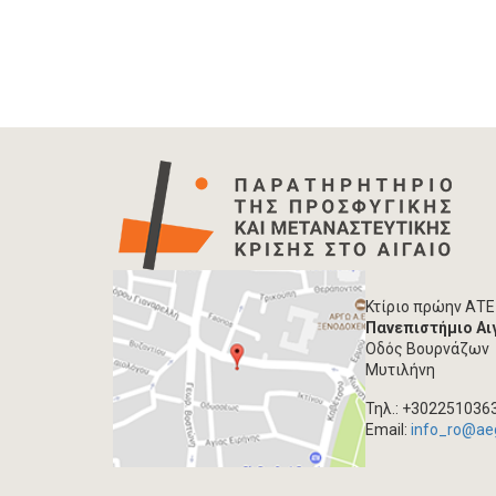
Κτίριο πρώην ΑΤΕ
Πανεπιστήμιο Αι
Οδός Βουρνάζων
Μυτιλήνη
Τηλ.: +302251036
Email:
info_ro@ae