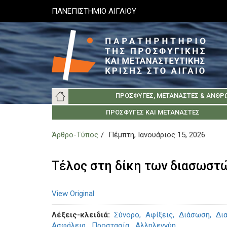
Παράκαμψη
ΠΑΝΕΠΙΣΤΗΜΙΟ ΑΙΓΑΙΟΥ
προς
το
κυρίως
περιεχόμενο
Main
ΠΡΌΣΦΥΓΕΣ, ΜΕΤΑΝΆΣΤΕΣ & ΑΝΘΡ
navigation
ΠΑΝΕΠΙΣΤΉΜΙΟ ΑΙΓΑΊΟΥ
ΚΟΙΝΩΝΊΑ ΤΗΣ ΛΈΣΒΟΥ
ΣΧΕΤΙΚΆ
ΠΡΌΣΦΥΓΕΣ ΚΑΙ ΜΕΤΑΝΆΣΤΕΣ
ΚΟΙΝΩΝΊΑ ΤΗΣ Χ
ΕΛΛΗΝΙΚΆ ΙΔΡΎ
ΑΡΧ
Άρθρο-Τύπος
Πέμπτη, Ιανουάριος 15, 2026
Τέλος στη δίκη των διασωστώ
View Original
Λέξεις-κλειδιά
Σύνορο
Αφίξεις
Διάσωση
Δια
Ασφάλεια
Προστασία
Αλληλεγγύη