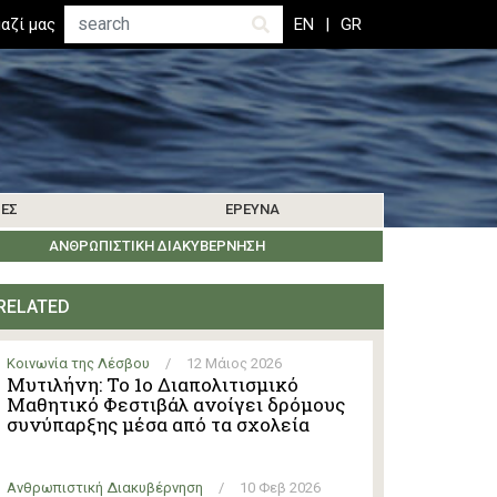
Αναζήτηση
αζί μας
EN
GR
ΊΕΣ
ΈΡΕΥΝΑ
ΜΑΤΑ
ΒΙΒΛΙΟΓΡΑΦΊΑ
ΚΟΙΝΩΝΊΑ ΤΗΣ ΛΈΡΟΥ
ΑΝΘΡΩΠΙΣΤΙΚΉ ΔΙΑΚΥΒΈΡΝΗΣΗ
ΕΝΗΜΕΡΏΣΕΙΣ ΈΡΕΥΝΑΣ
ΕΚΔΗΛΏΣΕΙΣ
ΆΛΛΑ ΝΗΣΙΆ
RELATED
Κοινωνία της Λέσβου
/
12 Μάιος 2026
Μυτιλήνη: Το 1ο Διαπολιτισμικό
Μαθητικό Φεστιβάλ ανοίγει δρόμους
συνύπαρξης μέσα από τα σχολεία
Ανθρωπιστική Διακυβέρνηση
/
10 Φεβ 2026