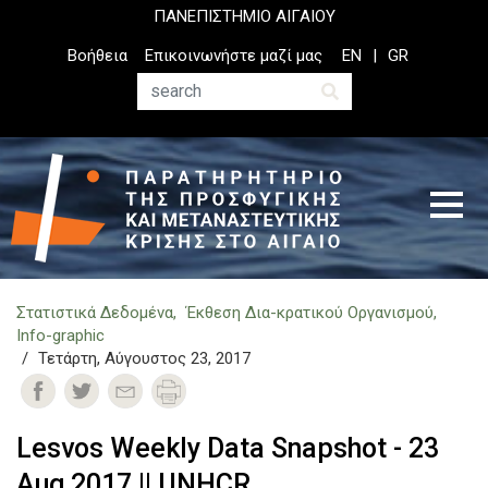
Παράκαμψη
ΠΑΝΕΠΙΣΤΗΜΙΟ ΑΙΓΑΙΟΥ
προς
Top
Βοήθεια
Επικοινωνήστε μαζί μας
EN
GR
το
Header
κυρίως
Menu
Αναζήτηση
περιεχόμενο
Στατιστικά Δεδομένα
Έκθεση Δια-κρατικού Οργανισμού
Info-graphic
Τετάρτη, Αύγουστος 23, 2017
Lesvos Weekly Data Snapshot - 23
Aug 2017 || UNHCR