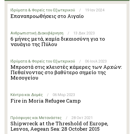
Ιδρύματα & Φορείς του Εξωτερικού
/
19 Ιαν 2024
Επαναπροωθήσεις στο Αιγαίο
Ανθρωπιστική Διακυβέρνηση
/
13 Δεκ 2023
6 μήνες μετά, καμία δικαιοσύνη για το
ναυάγιο της Πύλου
Ιδρύματα & Φορείς του Εξωτερικού
/
06 Ιουλ 2023
Μπροστά στις κλειστές κάμερες των Αρχών:
Πεθαίνοντας στο βαθύτερο σημείο της
Μεσογείου
Κέντρα και Δομές
/
06 Μαρ 2023
Fire in Moria Refugee Camp
Πρόσφυγες και Μετανάστες
/
28 Οκτ 2021
Shipwreck at the Threshold of Europe,
Lesvos, Aegean Sea: 28 October 2015