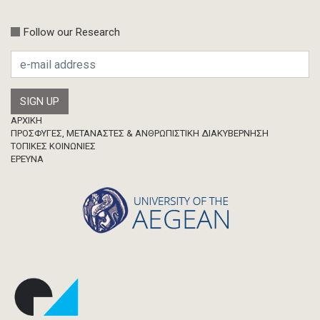
Συνέδριο-Εκδήλωση
Follow our Research
Προσκλήσεις
Ερευνητική δημοσίευση
Μεταπτυχιακή Διπλωματική Εργασία
Footer
ΑΡΧΙΚΗ
ΠΡΟΣΦΥΓΕΣ, ΜΕΤΑΝΑΣΤΕΣ & ΑΝΘΡΩΠΙΣΤΙΚΗ ΔΙΑΚΥΒΕΡΝΗΣΗ
ΤΟΠΙΚΕΣ ΚΟΙΝΩΝΙΕΣ
ΈΡΕΥΝΑ