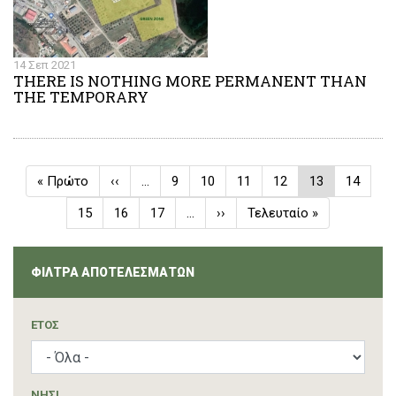
14 Σεπ 2021
THERE IS NOTHING MORE PERMANENT THAN
THE TEMPORARY
Σελιδοποίηση
First
« Πρώτο
Προηγούμενη
‹‹
…
Σελίδα
9
Σελίδα
10
Σελίδα
11
Σελίδα
12
Τρέχουσα
13
Σελίδα
14
page
σελίδα
σελίδα
Σελίδα
15
Σελίδα
16
Σελίδα
17
…
Next
››
Last
Τελευταίο »
page
page
ΦΙΛΤΡΑ ΑΠΟΤΕΛΕΣΜΑΤΩΝ
ΈΤΟΣ
ΝΗΣΙ