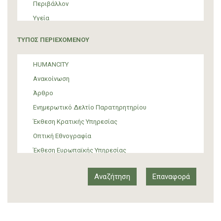
Περιβάλλον
Υγεία
Τουρισμός
ΤΥΠΟΣ ΠΕΡΙΕΧΟΜΕΝΟΥ
Πολιτική
ΜΜΕ
HUMANCITY
Θεσμικές ρυθμίσεις
Ανακοίνωση
Υποστήριξη Προσφύγων και Μεταναστών
Άρθρο
Υλικός πολιτισμός
Ενημερωτικό Δελτίο Παρατηρητηρίου
Τέχνη
Έκθεση Κρατικής Υπηρεσίας
Οπτική Εθνογραφία
Έκθεση Ευρωπαϊκής Υπηρεσίας
Έκθεση Δια-κρατικού Οργανισμού
Έκθεση διεθνούς οργανισμού
Αναφορά
Άρθρο-Τύπος