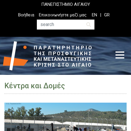
Παράκαμψη
ΠΑΝΕΠΙΣΤΗΜΙΟ ΑΙΓΑΙΟΥ
προς
Top
Βοήθεια
Επικοινωνήστε μαζί μας
EN
GR
το
Header
κυρίως
Menu
Αναζήτηση
περιεχόμενο
Κέντρα και Δομές