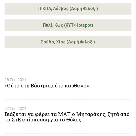
ΠΙΚΠΑ, Λέσβος (Δομή Φιλοξ.)
Πυλί, Κως (ΚΥΤ/Hotspot)
Σούδα, Χίος (Δομή Φιλοξ.)
28 Σεπ 2021
«Ούτε στη Βάστρια,ούτε πουθενά»
27 Σεπ 2021
Βιάζεται να φέρει τα ΜΑΤ ο Μηταράκης, ζητά από
το ΣτΕ επίσπευση για το Θόλος