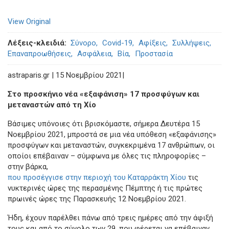
View Original
Λέξεις-κλειδιά
Σύνορο
Covid-19
Αφίξεις
Συλλήψεις
Επαναπροωθήσεις
Ασφάλεια
Βία
Προστασία
astraparis.gr | 15 Νοεμβρίου 2021|
Στο προσκήνιο νέα «εξαφάνιση» 17 προσφύγων και
μεταναστών από τη Χίο
Βάσιμες υπόνοιες ότι βρισκόμαστε, σήμερα Δευτέρα 15
Νοεμβρίου 2021, μπροστά σε μια νέα υπόθεση «εξαφάνισης»
προσφύγων και μεταναστών, συγκεκριμένα 17 ανθρώπων, οι
οποίοι επέβαιναν – σύμφωνα με όλες τις πληροφορίες –
στην βάρκα,
που προσέγγισε στην περιοχή του Καταρράκτη Χίου
τις
νυκτερινές ώρες της περασμένης Πέμπτης ή τις πρώτες
πρωινές ώρες της Παρασκευής 12 Νοεμβρίου 2021.
Ήδη, έχουν παρέλθει πάνω από τρεις ημέρες από την άφιξή
τους και από το σύνολο των 29, που φέρεται να επέβαιναν