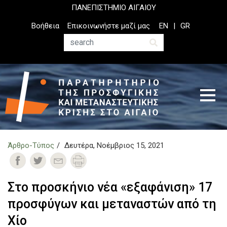
Παράκαμψη
ΠΑΝΕΠΙΣΤΗΜΙΟ ΑΙΓΑΙΟΥ
προς
Top
Βοήθεια
Επικοινωνήστε μαζί μας
EN
GR
το
Header
κυρίως
Menu
Αναζήτηση
περιεχόμενο
Άρθρο-Τύπος
Δευτέρα, Νοέμβριος 15, 2021
Στο προσκήνιο νέα «εξαφάνιση» 17
προσφύγων και μεταναστών από τη
Χίο