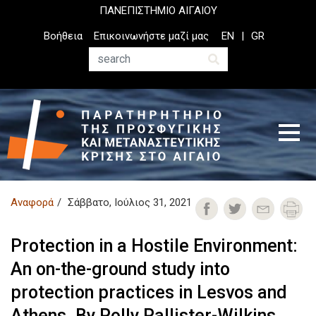
Παράκαμψη
ΠΑΝΕΠΙΣΤΗΜΙΟ ΑΙΓΑΙΟΥ
προς
Top
Βοήθεια
Επικοινωνήστε μαζί μας
EN
GR
το
Header
κυρίως
Menu
Αναζήτηση
περιεχόμενο
Αναφορά
Σάββατο, Ιούλιος 31, 2021
Protection in a Hostile Environment:
An on-the-ground study into
protection practices in Lesvos and
Athens. By Polly Pallister-Wilkins,