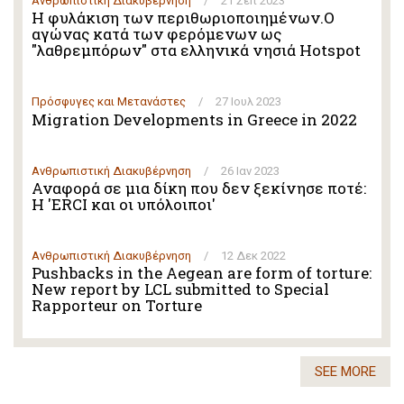
Ανθρωπιστική Διακυβέρνηση
/
21 Σεπ 2023
Η φυλάκιση των περιθωριοποιημένων.Ο
αγώνας κατά των φερόμενων ως
"λαθρεμπόρων" στα ελληνικά νησιά Hotspot
Πρόσφυγες και Μετανάστες
/
27 Ιουλ 2023
Migration Developments in Greece in 2022
Ανθρωπιστική Διακυβέρνηση
/
26 Ιαν 2023
Αναφορά σε μια δίκη που δεν ξεκίνησε ποτέ:
Η 'ERCI και οι υπόλοιποι'
Ανθρωπιστική Διακυβέρνηση
/
12 Δεκ 2022
Pushbacks in the Aegean are form of torture:
New report by LCL submitted to Special
Rapporteur on Torture
SEE MORE