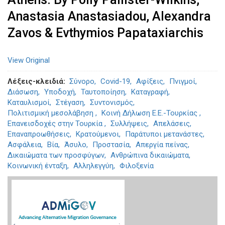
Anastasia Anastasiadou, Alexandra
Zavos & Evthymios Papataxiarchis
View Original
Λέξεις-κλειδιά
Σύνορο
Covid-19
Αφίξεις
Πνιγμοί
Διάσωση
Υποδοχή
Ταυτοποίηση
Καταγραφή
Καταυλισμοί
Στέγαση
Συντονισμός
Πολιτισμική μεσολάβηση
Κοινή Δήλωση Ε.Ε.-Τουρκίας
Επανεισδοχές στην Τουρκία
Συλλήψεις
Απελάσεις
Επαναπροωθήσεις
Κρατούμενοι
Παράτυποι μετανάστες
Ασφάλεια
Βία
Άσυλο
Προστασία
Απεργία πείνας
Δικαιώματα των προσφύγων
Ανθρώπινα δικαιώματα
Κοινωνική ένταξη
Αλληλεγγύη
Φιλοξενία