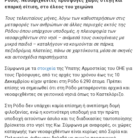
Ρόδος: Νεοαφιχθέντες πρόσφυγες χωρίς στέγη και
επαρκή σίτιση, στο έλεος του χειμώνα
Τους τελευταίους μήνες, λόγω των καθυστερήσεων στις
μεταφορές των ανθρώπων σε άλλες περιοχές εκτός της
Ρόδου όπου υπάρχουν υποδομές, η πλειοψηφία των
νεοαφιχθέντων στο νησί – ανάμεσά τους οικογένειες με
μικρά παιδιά – καταλήγουν να κοιμούνται σε πάρκα,
πεζοδρόμια, πλατείες, πάνω σε χαρτόκουτα, μέσα σε σκηνές
και αυτοσχέδια παραπήγματα.
Σύμφωνα με τα
στοιχεία
της Ύπατης Αρμοστείας του ΟΗΕ για
τους Πρόσφυγες, από τις αρχές του χρόνου έως τις 10
Δεκεμβρίου είχαν φτάσει στη Ρόδο 6.290 άτομα. Πρέπει
επίσης να σημειωθεί ότι στη Ρόδο μεταφέρονται αρχικά και
νεοαφιχθέντες σε γειτονικά νησιά όπως το Καστελόριζο.
Στη Ρόδο δεν υπάρχει καμία επίσημη ή ανεπίσημη δομή
φιλοξενίας, ενώ η κοντινότερη υποδομή για την πρώτη
υποδοχή αιτούντων άσυλο και τις διαδικασίες ταυτοποίησης
βρίσκεται στο νησί της Κω. Σύμφωνα με αναφορές, οι χώρες
καταγωγής των νεοαφιχθέντων είναι κυρίως από Συρία και
Παλαιστίνη, άνθρωποι δηλαδή με αμιγώς προσφυγικό