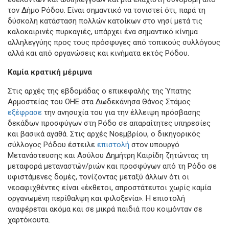
τον Δήμο Ρόδου. Είναι σημαντικό να τονιστεί ότι, παρά τη
δύσκολη κατάσταση πολλών κατοίκων στο νησί μετά τις
καλοκαιρινές πυρκαγιές, υπάρχει ένα σημαντικό κίνημα
αλληλεγγύης προς τους πρόσφυγες από τοπικούς συλλόγους
αλλά και από οργανώσεις και κινήματα εκτός Ρόδου.
Καμία κρατική μέριμνα
Στις αρχές της εβδομάδας ο επικεφαλής της Ύπατης
Αρμοστείας του ΟΗΕ στα Δωδεκάνησα Θάνος Στάμος
εξέφρασε
την ανησυχία του για την έλλειψη πρόσβασης
δεκάδων προσφύγων στη Ρόδο σε απαραίτητες υπηρεσίες
και βασικά αγαθά. Στις αρχές Νοεμβρίου, ο δικηγορικός
σύλλογος Ρόδου έστειλε
επιστολή
στον υπουργό
Μετανάστευσης και Ασύλου Δημήτρη Καιρίδη ζητώντας τη
μεταφορά μεταναστών/ριών και προσφύγων από τη Ρόδο σε
υφιστάμενες δομές, τονίζοντας μεταξύ άλλων ότι οι
νεοαφιχθέντες είναι «έκθετοι, απροστάτευτοι χωρίς καμία
οργανωμένη περίθαλψη και φιλοξενία». Η επιστολή
αναφέρεται ακόμα και σε μικρά παιδιά που κοιμόνταν σε
χαρτόκουτα.