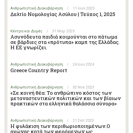
Ανθρωπιστική Διακυβέρνηση
/
11 Ιουλ 2025
Δελτίο Νομολογίας Ασύλου | Τεύχος 1, 2025
Κέντρα και Δομές
/
31 Μαρ 2025
Ασυνόδευτα παιδιά κοιμούνται στο πάτωμα
σε βάρδιες στα «πρότυπα» καμπ της Ελλάδας.
Η ΕΕ γνωρίζει.
Ανθρωπιστική Διακυβέρνηση
/
24 Ιουν 2024
Greece Country Report
Ανθρωπιστική Διακυβέρνηση
/
02 Νοε 2023
«Σε κοινή θέα: Το ανθρώπινο κόστος των
μεταναστευτικών πολιτικών και των βίαιων
πρακτικών στα ελληνικά θαλάσσια σύνορα»
Ανθρωπιστική Διακυβέρνηση
/
21 Σεπ 2023
Η φυλάκιση των περιθωριοποιημένων.Ο
αγώνας κατά των φερόμενων ως