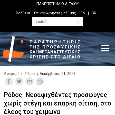
Παράκαμψη
ΠΑΝΕΠΙΣΤΗΜΙΟ ΑΙΓΑΙΟΥ
προς
Top
Βοήθεια
Επικοινωνήστε μαζί μας
EN
GR
το
Header
κυρίως
Menu
Αναζήτηση
περιεχόμενο
Αναφορά
Πέμπτη, Δεκέμβριος 21, 2023
Ρόδος: Νεοαφιχθέντες πρόσφυγες
χωρίς στέγη και επαρκή σίτιση, στο
έλεος του χειμώνα