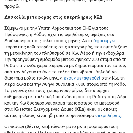
προφίλ.
Δυσκολία μεταφοράς στις υπερπλήρεις ΚΕΔ
Σύμφωνα με την Ύπατη Αρμοστεία του ΟΗΕ για τους
Πρόσφυγες, η Ρόδος έχει τις υψηλότερες αφίξεις στα
Δωδεκάνησα τους τελευταίους μήνες. Αυτό
δημιουργεί
τεράστιες καθυστερήσεις στις καταγραφές, που εμποδίζουν
τη μετακίνηση του πληθυσμού σε Κω, Λέρο ή την ενδοχώρα.
Την προηγούμενη εβδομάδα μετακινήθηκαν 250 άτομα από τη
Ρόδο στην ενδοχώρα. Σύμφωνα με δημοσιεύματα του τύπου,
από τον Αύγουστο έως το τέλος Οκτωβρίου, δηλαδή σε
διάστημα μόλις τριών μηνών,
έχουν μεταφερθεί
στην Κω, τη
Λέρο αλλά και την Αθήνα συνολικά 7.000 άτομα από τη Ρόδο.
Το γεγονός ότι τους χειμερινούς μήνες δεν υπάρχει
καθημερινή ακτοπλοϊκή διασύνδεση από τη Ρόδο για τη Λέρο
και την Κω δυσχεραίνει ακόμα περισσότερο τη μεταφορά
στις Κλειστές Ελεγχόμενες Δομές (ΚΕΔ) εκεί, οι οποίες
ούτως ή άλλως είναι ήδη από το φθινόπωρο
υπερπλήρεις
.
Οι νεοαφιχθέντες επιβιώνουν μόνο με τη συμπαράσταση
εθελοντών και αλληλέγγυων και μια ελάχιστη συνδρομή από