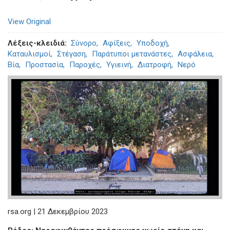
View Original
Λέξεις-κλειδιά
Σύνορο
Αφίξεις
Υποδοχή
Καταυλισμοί
Στέγαση
Παράτυποι μετανάστες
Ασφάλεια
Βία
Προστασία
Παροχές
Υγιεινή
Διατροφή
Νερό
rsa.org | 21 Δεκεμβρίου 2023