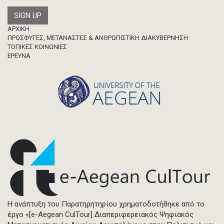
Footer
ΑΡΧΙΚΗ
ΠΡΟΣΦΥΓΕΣ, ΜΕΤΑΝΑΣΤΕΣ & ΑΝΘΡΩΠΙΣΤΙΚΗ ΔΙΑΚΥΒΕΡΝΗΣΗ
ΤΟΠΙΚΕΣ ΚΟΙΝΩΝΙΕΣ
ΈΡΕΥΝΑ
Η ανάπτυξη του Παρατηρητηρίου χρηματοδοτήθηκε από το
έργο «[e-Aegean CulTour] Διαπεριφερειακός Ψηφιακός