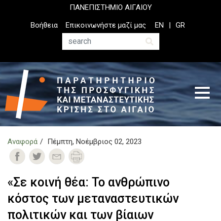
Παράκαμψη
ΠΑΝΕΠΙΣΤΗΜΙΟ ΑΙΓΑΙΟΥ
προς
Top
Βοήθεια
Επικοινωνήστε μαζί μας
EN
GR
το
Header
κυρίως
Menu
Αναζήτηση
περιεχόμενο
Αναφορά
Πέμπτη, Νοέμβριος 02, 2023
«Σε κοινή θέα: Το ανθρώπινο
κόστος των μεταναστευτικών
πολιτικών και των βίαιων