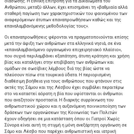
διάσωσης. Η Εθνική Επιτροπή για τα Δικαιώματα του
Ανθρώπου, μεταξύ άλλων, έχει επισημάνει τη «βαθμιαία αλλά
σταθερή παγίωση των χαρακτηριστικών του φαινομένου των
αναφερόμενων άτυπων επαναπροωθήσεων καθώς και της
επαναλαμβανόμενης μεθοδολογίας τους».
Oι επαναπροωθήσεις φέρονται να πραγματοποιούνται επίσης
μετά την άφιξη των ανθρώπων στα ελληνικά νησιά, σε ένα
«επαναλαμβανόμενο οργανωμένο επιχειρησιακό πλαίσιο»,
που συχνά περιλαμβάνει εξαπάτηση, άτυπη κράτηση και χρήση
βίας και καταλήγει στην επιβίβαση των ανθρώπων και
ομάδων σε σωσίβιες λέμβους διά της βίας ώστε να
πλεύσουν πίσω στα τουρκικά ύδατα. Η περιορισμένη
διαθέσιμη βοήθεια για τους ανθρώπους που φτάνουν στις
ακτές της Σάμου και της Λέσβου έχει συμβάλει περαιτέρω
στο να καταστεί αόρατη η βία που υφίστανται οι άνθρωποι
που αναζητούν προστασία. Η διαρκής συρρίκνωση του
ανθρωπιστικού χώρου και η αυξανόμενη ποινικοποίηση των
δράσεων των οργανώσεων της Κοινωνίας των Πολιτών
έχουν οδηγήσει σε μια κατάσταση όπου οι Γιατροί Χωρίς
Σύνορα είναι αυτή τη στιγμή η μόνη ανεξάρτητη οργάνωση σε
Σάμο και Λέσβο που παρέχει ανθρωπιστική και ιατρική