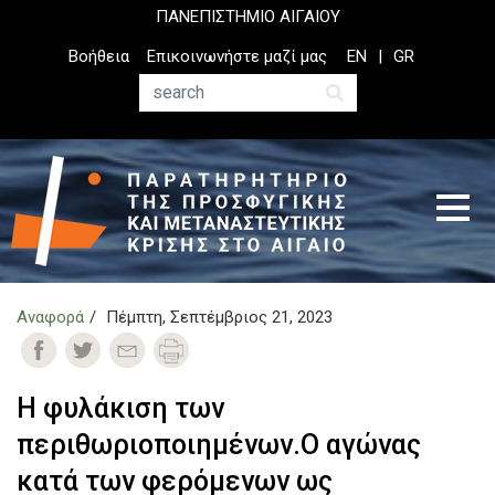
Παράκαμψη
ΠΑΝΕΠΙΣΤΗΜΙΟ ΑΙΓΑΙΟΥ
προς
Top
Βοήθεια
Επικοινωνήστε μαζί μας
EN
GR
το
Header
κυρίως
Menu
Αναζήτηση
περιεχόμενο
Αναφορά
Πέμπτη, Σεπτέμβριος 21, 2023
Η φυλάκιση των
περιθωριοποιημένων.Ο αγώνας
κατά των φερόμενων ως