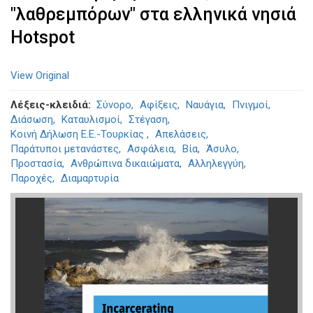
"λαθρεμπόρων" στα ελληνικά νησιά
Hotspot
View Original
Λέξεις-κλειδιά
Σύνορο
Αφίξεις
Ναυάγια
Πνιγμοί
Διάσωση
Καταυλισμοί
Στέγαση
Κοινή Δήλωση Ε.Ε.-Τουρκίας
Απελάσεις
Παράτυποι μετανάστες
Ασφάλεια
Βία
Άσυλο
Προστασία
Ανθρώπινα δικαιώματα
Αλληλεγγύη
Παροχές
Διαμαρτυρία