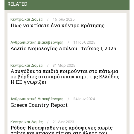
RELATED
Κέντρα και Δομές
/
16 Ιουλ 2025
Πως να χτίσετε ένα κέντρο κράτησης
Ανθρωπιστική Διακυβέρνηση
/
11 Ιουλ 2025
Δελτίο Νομολογίας Ασύλου | Τεύχος 1, 2025
Κέντρα και Δομές
/
31 Μαρ 2025
Ασυνόδευτα παιδιά κοιμούνται στο πάτωμα
σε βάρδιες στα «πρότυπα» καμπ της Ελλάδας.
Η ΕΕ γνωρίζει.
Ανθρωπιστική Διακυβέρνηση
/
24 Ιουν 2024
Greece Country Report
Κέντρα και Δομές
/
21 Δεκ 2023
Ρόδος: Νεοαφιχθέντες πρόσφυγες χωρίς
στέγη και επαρκή σίτιση, στο έλεος του