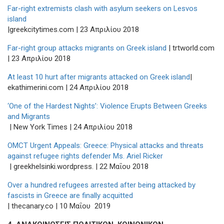
Far-right extremists clash with asylum seekers on Lesvos
island
|greekcitytimes.com | 23 Aπριλίου 2018
Far-right group attacks migrants on Greek island
| trtworld.com
| 23 Aπριλίου 2018
At least 10 hurt after migrants attacked on Greek island
|
ekathimerini.com | 24 Aπριλίου 2018
‘One of the Hardest Nights’: Violence Erupts Between Greeks
and Migrants
| New York Times | 24 Aπριλίου 2018
OMCT Urgent Appeals: Greece: Physical attacks and threats
against refugee rights defender Ms. Ariel Ricker
| greekhelsinki.wordpress. | 22 Mαΐου 2018
Over a hundred refugees arrested after being attacked by
fascists in Greece are finally acquitted
| thecanary.co | 10 Μαΐου 2019