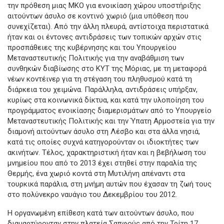
την πρόθεση μιας ΜΚΟ για ενοικίαση χώρου υποστήριξης
αιτούντων άσυλο σε κοντινό χωριό (μια υπόθεση που
συνεχίζεται). Από την άλλη πλευρά, αντίστοιχα περιστατικά
ήταν και οι έντονες αντιδράσεις των τοπικών αρχών στις
προσπάθειες της κυβέρνησης και του Υπουργείου
Μεταναστευτικής Πολιτικής για την αναβάθμιση των
συνθηκών διαβίωσης στο ΚΥΤ της Μόριας, με τη μεταφορά
νέων κοντέινερ για τη στέγαση του πληθυσμού κατά τη
διάρκεια του χειμώνα. Παράλληλα, αντιδράσεις υπήρξαν,
κυρίως στα κοινωνικά δίκτυα, και κατά την υλοποίηση του
προγράμματος ενοικίασης διαμερισμάτων από το Υπουργείο
Μεταναστευτικής Πολιτικής και την Ύπατη Αρμοστεία για την
διαμονή αιτούντων άσυλο στη Λέσβο και στα άλλα νησιά,
κατά τις οποίες συχνά κατηγορούνταν οι ιδιοκτήτες των
ακινήτων. Τέλος, χαρακτηριστική ήταν και η βεβήλωση του
μνημείου που από το 2013 έχει στηθεί στην παραλία της
Θερμής, ένα χωριό κοντά στη Μυτιλήνη απέναντι στα
τουρκικά παράλια, στη μνήμη αυτών που έχασαν τη ζωή τους
στο πολύνεκρο ναυάγιο του Δεκεμβρίου του 2012.
Η οργανωμένη επίθεση κατά των αιτούντων άσυλο, που
διαμαρτύρονταν στην πλατεία Σαπφούς από την Τρίτη 17