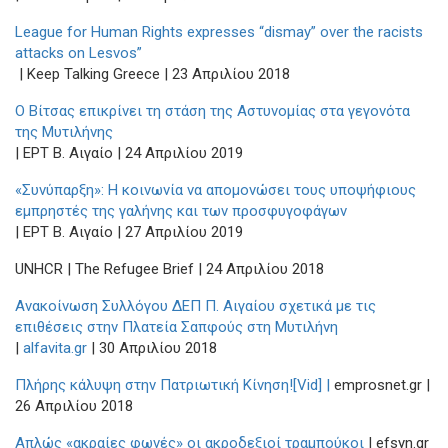
League for Human Rights expresses “dismay” over the racists
attacks on Lesvos”
| Keep Talking Greece | 23 Aπριλίου 2018
Ο Βίτσας επικρίνει τη στάση της Αστυνομίας στα γεγονότα
της Μυτιλήνης
| ΕΡΤ Β. Αιγαίο | 24 Απριλίου 2019
«Συνύπαρξη»: Η κοινωνία να απομονώσει τους υποψήφιους
εμπρηστές της γαλήνης και των προσφυγοφάγων
| ΕΡΤ Β. Αιγαίο | 27 Απριλίου 2019
UNHCR | The Refugee Brief | 24 Απριλίου 2018
Ανακοίνωση Συλλόγου ΔΕΠ Π. Αιγαίου σχετικά με τις
επιθέσεις στην Πλατεία Σαπφούς στη Μυτιλήνη
|
alfavita.gr
| 30 Απριλίου 2018
Πλήρης κάλυψη στην Πατριωτική Κίνηση![Vid] |
emprosnet.gr |
26 Απριλίου 2018
Απλώς «ακραίες φωνές» οι ακροδεξιοί τραμπούκοι
| efsyn.gr