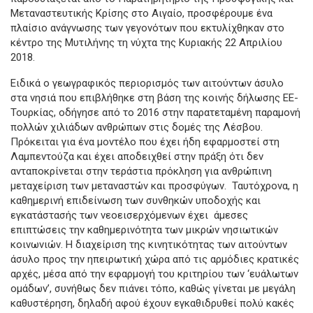
Μεταναστευτικής Κρίσης στο Αιγαίο, προσφέρουμε ένα
πλαίσιο ανάγνωσης των γεγονότων που εκτυλίχθηκαν στο
κέντρο της Μυτιλήνης τη νύχτα της Κυριακής 22 Απριλίου
2018.
Ειδικά ο γεωγραφικός περιορισμός των αιτούντων άσυλο
στα νησιά που επιβλήθηκε στη βάση της κοινής δήλωσης ΕΕ-
Τουρκίας, οδήγησε από το 2016 στην παρατεταμένη παραμονή
πολλών χιλιάδων ανθρώπων στις δομές της Λέσβου.
Πρόκειται για ένα μοντέλο που έχει ήδη εφαρμοστεί στη
Λαμπεντούζα και έχει αποδειχθεί στην πράξη ότι δεν
ανταποκρίνεται στην τεράστια πρόκληση για ανθρώπινη
μεταχείριση των μεταναστών και προσφύγων. Ταυτόχρονα, η
καθημερινή επιδείνωση των συνθηκών υποδοχής και
εγκατάστασής των νεοεισερχόμενων έχει άμεσες
επιπτώσεις την καθημερινότητα των μικρών νησιωτικών
κοινωνιών. Η διαχείριση της κινητικότητας των αιτούντων
άσυλο προς την ηπειρωτική χώρα από τις αρμόδιες κρατικές
αρχές, μέσα από την εφαρμογή του κριτηρίου των ‘ευάλωτων
ομάδων’, συνήθως δεν πιάνει τόπο, καθώς γίνεται με μεγάλη
καθυστέρηση, δηλαδή αφού έχουν εγκαθιδρυθεί πολύ κακές