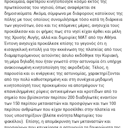
προκυμαία, αφετέρου κινητοποίησε κόσμο εκτός της
πρωτεύουσας του νησιού, όπως αναφέρεται σε
δημοσιεύματα. Ακόμα, σύμφωνα με διάφορους κατοίκους της
πόλης με τους οποίους συνομιλήσαμε τόσο κατά τη διάρκεια
των γεγονότων, όσο και τις επόμενες μέρες, ανησυχία τους
προκάλεσαν και οι φήμες πως στο νησί είχαν έρθει και μέλη
της Χρυσής Αυγής, αλλά και διμοιρίες ΜΑΤ από την Αθήνα.
Έντονη ανησυχία προκάλεσε επίσης το γεγονός ότι η
εισαγγελική εντολή για την εκκένωση της πλατείας από τους
διαμαρτυρόμενους αιτούντες άσυλο εκδόθηκε την Κυριακή,
τη μέρα δηλαδή που ήταν γνωστό στην αστυνομία ότι υπήρχε
ανακοινωμένη κινητοποίηση της ακροδεξιάς. Τέλος, η
παρουσία και οι ενέργειες της αστυνομίας, χαρακτηρίζονται
από την πολύ καθυστερημένη και στη συνέχεια μηδαμινή
κινητοποίησή τους προκειμένου να αποτρέψουν τις
επανειλημμένες ρίψεις αντικειμένων και κροτίδων από το
σημείο που βρίσκονταν περίπου 200 διαδηλωτές εναντίον
των 150 περίπου μεταναστών και προσφύγων και των 100
περίπου ανθρώπων που είχαν προσέλθει στην πλατεία να
τους υποστηρίξουν (βλέπε ενότητα Μαρτυρίες του
φακέλου). Επίσης, η απομάκρυνση των μεταναστών και
προσφύγων που επιχείρησε η αστυνομία τα ξημερώματα της