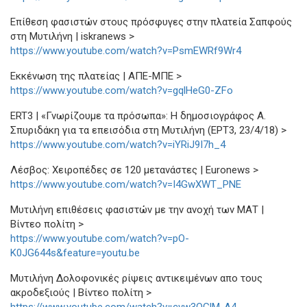
Επίθεση φασιστών στους πρόσφυγες στην πλατεία Σαπφούς
στη Μυτιλήνη | iskranews >
https://www.youtube.com/watch?v=PsmEWRf9Wr4
Εκκένωση της πλατείας | ΑΠΕ-ΜΠΕ >
https://www.youtube.com/watch?v=gqlHeG0-ZFo
ERT3 | «Γνωρίζουμε τα πρόσωπα»: Η δημοσιογράφος Α.
Σπυριδάκη για τα επεισόδια στη Μυτιλήνη (ΕΡΤ3, 23/4/18) >
https://www.youtube.com/watch?v=iYRiJ9I7h_4
Λέσβος: Χειροπέδες σε 120 μετανάστες | Euronews >
https://www.youtube.com/watch?v=I4GwXWT_PNE
Μυτιλήνη επιθέσεις φασιστών με την ανοχή των ΜΑΤ |
Βίντεο πολίτη >
https://www.youtube.com/watch?v=pO-
K0JG644s&feature=youtu.be
Μυτιλήνη Δολοφονικές ρίψεις αντικειμένων απο τους
ακροδεξιούς | Βίντεο πολίτη >
https://www.youtube.com/watch?v=cvw3QGlM-A4