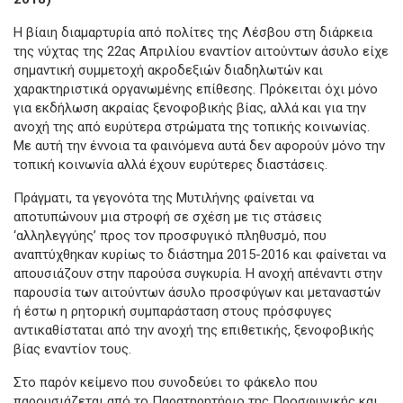
Η βίαιη διαμαρτυρία από πολίτες της Λέσβου στη διάρκεια
της νύχτας της 22ας Απριλίου εναντίον αιτούντων άσυλο είχε
σημαντική συμμετοχή ακροδεξιών διαδηλωτών και
χαρακτηριστικά οργανωμένης επίθεσης. Πρόκειται όχι μόνο
για εκδήλωση ακραίας ξενοφοβικής βίας, αλλά και για την
ανοχή της από ευρύτερα στρώματα της τοπικής κοινωνίας.
Με αυτή την έννοια τα φαινόμενα αυτά δεν αφορούν μόνο την
τοπική κοινωνία αλλά έχουν ευρύτερες διαστάσεις.
Πράγματι, τα γεγονότα της Μυτιλήνης φαίνεται να
αποτυπώνουν μια στροφή σε σχέση με τις στάσεις
‘αλληλεγγύης’ προς τον προσφυγικό πληθυσμό, που
αναπτύχθηκαν κυρίως το διάστημα 2015-2016 και φαίνεται να
απουσιάζουν στην παρούσα συγκυρία. Η ανοχή απέναντι στην
παρουσία των αιτούντων άσυλο προσφύγων και μεταναστών
ή έστω η ρητορική συμπαράσταση στους πρόσφυγες
αντικαθίσταται από την ανοχή της επιθετικής, ξενοφοβικής
βίας εναντίον τους.
Στο παρόν κείμενο που συνοδεύει το φάκελο που
παρουσιάζεται από το Παρατηρητήριο της Προσφυγικής και