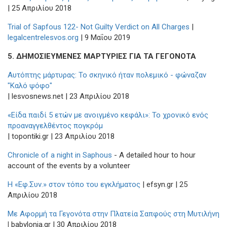
| 25 Απριλίου 2018
Trial of Sapfous 122- Not Guilty Verdict on All Charges
|
legalcentrelesvos.org
| 9 Μαΐου 2019
5. ΔΗΜΟΣΙΕΥΜΕΝΕΣ ΜΑΡΤΥΡΙΕΣ ΓΙΑ ΤΑ ΓΕΓΟΝΟΤΑ
Αυτόπτης μάρτυρας: Το σκηνικό ήταν πολεμικό - φώναζαν
"Καλό ψόφο"
| lesvosnews.net | 23 Απριλίου 2018
«Είδα παιδί 5 ετών με ανοιγμένο κεφάλι»: Το χρονικό ενός
προαναγγελθέντος πογκρόμ
| topontiki.gr | 23 Απριλίου 2018
Chronicle of a night in Saphous
- A detailed hour to hour
account of the events by a volunteer
Η «Εφ.Συν.» στον τόπο του εγκλήματος
| efsyn.gr | 25
Απριλίου 2018
Με Αφορμή τα Γεγονότα στην Πλατεία Σαπφούς στη Μυτιλήνη
|
babylonia.gr | 30 Απριλίου 2018