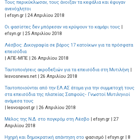
Τους περικύκλωσαν, τους άνοιξαν τα κεφάλια και έφυγαν
ανενόχλητοι
| efsyn.gr | 24 Απριλίου 2018
Οι φασίστες δεν μπόρεσαν να κρύψουν το καμάρι τους
|
efsyn.gr | 25 Απριλίου 2018
Λέσβος: Δικογραφία σε βάρος 17 κατοίκων για τα πρόσφατα
επεισόδια
| ΑΠΕ-ΜΠΕ | 26 Απριλίου 2018
Ταυτοποιήσεις ακροδεξιών για τα επεισόδια στη Μυτιλήνη​
|
lesvosnews.net | 26 Απριλίου 2018
Ταυτοποιούνται από την ΕΛ.ΑΣ άτομα για την συμμετοχή τους
στα επεισόδια της πλατείας Σαπφούς- Γνωστοί Μυτιληνιοί
ανάμεσα τους
| lesvospost.gr | 26 Aπριλίου 2018
Μέλος της Ν.Δ. στο πογκρόμ στη Λέσβο
| efsyn.gr | 27
Απριλίου 2018
Ηχηρή και δημοκρατική απάντηση στο
φασισμό | efsyn.gr | 8