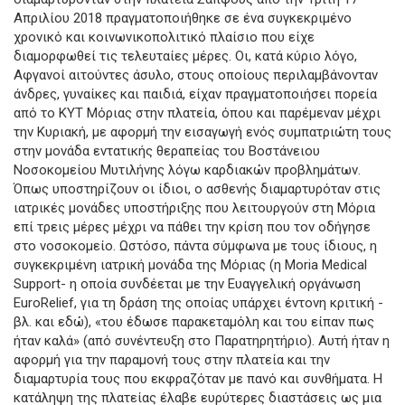
Απριλίου 2018 πραγματοποιήθηκε σε ένα συγκεκριμένο
χρονικό και κοινωνικοπολιτικό πλαίσιο που είχε
διαμορφωθεί τις τελευταίες μέρες. Οι, κατά κύριο λόγο,
Αφγανοί αιτούντες άσυλο, στους οποίους περιλαμβάνονταν
άνδρες, γυναίκες και παιδιά, είχαν πραγματοποιήσει πορεία
από το ΚΥΤ Μόριας στην πλατεία, όπου και παρέμεναν μέχρι
την Κυριακή, με αφορμή την εισαγωγή ενός συμπατριώτη τους
στην μονάδα εντατικής θεραπείας του Βοστάνειου
Νοσοκομείου Μυτιλήνης λόγω καρδιακών προβλημάτων.
Όπως υποστηρίζουν οι ίδιοι, ο ασθενής διαμαρτυρόταν στις
ιατρικές μονάδες υποστήριξης που λειτουργούν στη Μόρια
επί τρεις μέρες μέχρι να πάθει την κρίση που τον οδήγησε
στο νοσοκομείο. Ωστόσο, πάντα σύμφωνα με τους ίδιους, η
συγκεκριμένη ιατρική μονάδα της Μόριας (η Moria Medical
Support- η οποία συνδέεται με την Ευαγγελική οργάνωση
EuroRelief, για τη δράση της οποίας υπάρχει έντονη κριτική -
βλ. και εδώ), «του έδωσε παρακεταμόλη και του είπαν πως
ήταν καλά» (από συνέντευξη στο Παρατηρητήριο). Αυτή ήταν η
αφορμή για την παραμονή τους στην πλατεία και την
διαμαρτυρία τους που εκφραζόταν με πανό και συνθήματα. Η
κατάληψη της πλατείας έλαβε ευρύτερες διαστάσεις ως μια