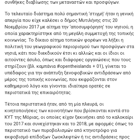
συνθήκες διαβίωσης των μεταναστών και προσφύγων.
Το τελευταίο διάστημα πολύ σημαντική ‘στιγμή’ ήταν η γενική
απεργία που είχε καλέσει ο δήμος Μυτιλήνης στις 20
Νοεμβρίου 2017 με αίτημα την ‘αποσυμφόρηση’ του νησιού, η
οποία χαρακτηρίστηκε από τη μεγάλη συμμετοχή της τοπικής
κοινωνίας. Το δίκαιο αίτημα τοπικών φορέων να λήξει η
πολιτική του γεωγραφικού περιορισμού των προσφύγων στα
νησιά, κάτι που διεκδικούν έτσι κι αλλιώς και οι ίδιοι οι
αιτούντες άσυλο, όπως και διάφορες οργανώσεις που τους
στηρίζουν (βλ. καμπάνια #opentheislands + 01), γίνεται το
υπέδαφος για την ανάπτυξη ξενοφοβικών αντιδράσεων από
μέρος της τοπικής κοινωνίας, που εκφράζονται στον
καθημερινό λόγο και γίνονται ιδιαίτερα ορατές σε
περιστατικά της επικαιρότητας.
Τέτοια περιστατικά ήταν, από τη μία πλευρά, οι
κινητοποιήσεις των κοινοτήτων που βρίσκονται κοντά στο
ΚΥΤ της Μόριας, οι οποίες είχαν ξεκινήσει από το καλοκαίρι
του 2017 και συνεχίστηκαν και το 2018, με αφορμές όπως το
περιστατικό των πυροβολισμών από κτηνοτρόφο για
εκφοβισμό επίδοξων ζωοκλεφτών ή τις αντιδράσεις προς