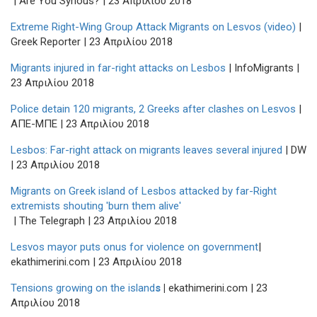
| Are You Syrious? | 23 Aπριλίου 2018
Extreme Right-Wing Group Attack Migrants on Lesvos (video)
|
Greek Reporter | 23 Απριλίου 2018
Migrants injured in far-right attacks on Lesbos
| InfoMigrants |
23 Απριλίου 2018
Police detain 120 migrants, 2 Greeks after clashes on Lesvos
|
ΑΠΕ-ΜΠΕ | 23 Aπριλίου 2018
Lesbos: Far-right attack on migrants leaves several injured
| DW
| 23 Aπριλίου 2018
Migrants on Greek island of Lesbos attacked by far-Right
extremists shouting 'burn them alive'
| The Telegraph | 23 Απριλίου 2018
Lesvos mayor puts onus for violence on government
|
ekathimerini.com | 23 Aπριλίου 2018
Tensions growing on the island
s
|
ekathimerini.com | 23
Aπριλίου 2018