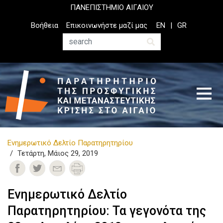
Παράκαμψη
ΠΑΝΕΠΙΣΤΗΜΙΟ ΑΙΓΑΙΟΥ
προς
Top
Βοήθεια
Επικοινωνήστε μαζί μας
EN
GR
το
Header
κυρίως
Menu
Αναζήτηση
περιεχόμενο
Ενημερωτικό Δελτίο Παρατηρητηρίου
Τετάρτη, Μάιος 29, 2019
Ενημερωτικό Δελτίο
Παρατηρητηρίου: Τα γεγονότα της