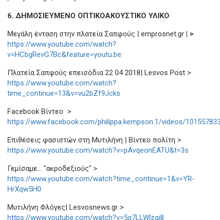
6. ΔΗΜΟΣΙΕΥΜΕΝΟ ΟΠΤΙΚΟΑΚΟΥΣΤΙΚΟ ΥΛΙΚΟ
Μεγάλη ένταση στην πλατεία Σαπφούς | emprosnet.gr
| >
https://www.youtube.com/watch?
v=HCbgRevG7Bc&feature=youtu.be
Πλατεία Σαπφούς επεισόδια 22 04 2018| Lesvos Post >
https://www.youtube.com/watch?
time_continue=13&v=vu2bZf9Jcks
Facebook Βίντεο >
https://www.facebook.com/philippa.kempson.1/videos/10155783
Επιθέσεις φασιστών στη Μυτιλήνη | Βίντεο πολίτη >
https://www.youtube.com/watch?v=pAvqeonEATU&t=3s
Γεμίσαμε... "ακροδεξιούς" >
https://www.youtube.com/watch?time_continue=1&v=YR-
HrXqw5H0
Μυτιλήνη Φλόγες| Lesvosnews.gr >
https://www.youtube.com/watch?v=5g7LLWlzqi8