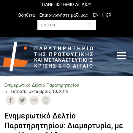
Παράκαμψη
ΠΑΝΕΠΙΣΤΗΜΙΟ ΑΙΓΑΙΟΥ
προς
Top
Βοήθεια
Επικοινωνήστε μαζί μας
EN
GR
το
Header
κυρίως
Menu
Αναζήτηση
περιεχόμενο
Ενημερωτικό Δελτίο Παρατηρητηρίου
Τετάρτη, Οκτώβριος 10, 2018
Ενημερωτικό Δελτίο
Παρατηρητηρίου: Διαμαρτυρία, με