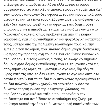
απέρριψε ως απαράδεκτες λόγω ελλείψεως έννομου
συμφέροντος τις σχετικές αιτήσεις, εφόσον «η μαθητική ζωή
των προσφυγόπουλων δεν αφορά άμεσα και προσωπικά τους
αιτούντες και τα τέκνα τους». Σύμφωνα με την απόφαση του
ΣτΕ «δεν χρησιμοποιήθηκαν οι υφιστάμενες δομές ούτε
αποφασίσθηκε η απευθείας ένταξη των παιδιών αυτών στο
“κανονικό” σχολείο, όπως προβλέπεται από την κείμενη
νομοθεσία, γιατί η συναισθηματική και ψυχολογική κατάστασή
τους, ύστερα από την πολύμηνη ταλαιπωρία τους και την
εμπειρία του πολέμου, που βίωσαν, δημιούργησε δυσκολίες
ως προς την προσαρμογή τους σε ένα νέο “ξένο” κοινωνικό
περιβάλλον. Για τους λόγους αυτούς, το ελληνικό Δημόσιο
δημιούργησε δομές εκπαίδευσης που λειτουργούν κατά τις
απογευματινές ώρες σε υφιστάμενα σχολεία, δηλαδή σε
ώρες κατά τις οποίες δεν λειτουργούν τα σχολεία αυτά στα
οποία φοιτούν και τα παιδιά των αιτούντων, προκειμένου τα
παιδιά πολιτών τρίτων χωρών να αποκτήσουν όσο το
δυνατόν επαρκή γνώση της ελληνικής γλώσσας, σε
περιβάλλον σχολικό και τάξεις που αποπνέουν την
παιδικότητα και αναδίδουν το συναίσθημα της ζωής, με
απώτερο σκοπό την όσο το δυνατόν ομαλή επανένταξη των