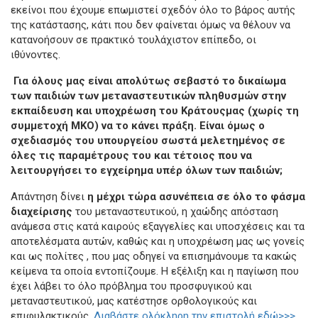
εκείνοι που έχουμε επωμιστεί σχεδόν όλο το βάρος αυτής
της κατάστασης, κάτι που δεν φαίνεται όμως να θέλουν να
κατανοήσουν σε πρακτικό τουλάχιστον επίπεδο, οι
ιθύνοντες.
Για όλους μας είναι απολύτως σεβαστό το δικαίωμα
των παιδιών των μεταναστευτικών πληθυσμών στην
εκπαίδευση και υποχρέωση του Κράτουςμας (χωρίς τη
συμμετοχή ΜΚΟ) να το κάνει πράξη. Είναι όμως ο
σχεδιασμός του υπουργείου σωστά μελετημένος σε
όλες τις παραμέτρους του και τέτοιος που να
λειτουργήσει το εγχείρημα υπέρ όλων των παιδιών;
Απάντηση δίνει
η μέχρι τώρα ασυνέπεια σε όλο το φάσμα
διαχείρισης
του μεταναστευτικού, η χαώδης απόσταση
ανάμεσα στις κατά καιρούς εξαγγελίες και υποσχέσεις και τα
αποτελέσματα αυτών, καθώς και η υποχρέωση μας ως γονείς
και ως πολίτες , που μας οδηγεί να επισημάνουμε τα κακώς
κείμενα τα οποία εντοπίζουμε. Η εξέλιξη και η παγίωση που
έχει λάβει το όλο πρόβλημα του προσφυγικού και
μεταναστευτικού, μας κατέστησε ορθολογικούς και
επιφυλακτικούς.
Διαβάστε ολόκληρη την επιστολή εδώ>>>