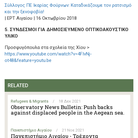
Σύλλογος ΠΕ Ικαρίας Φούρνων: Καταδικάζουμε τον ρατσισμό
και την ξενοφοβία!
| ΕΡΤ Αιγαίου | 16 Οκτωβρίου 2018
5. ΣΥΝΔΕΣΜΟΙ ΓΙΑ ΔΗΜΟΣΙΕΥΜΕΝΟ ΟΠΤΙΚΟΑΚΟΥΣΤΙΚΟ
ΥΛΙΚΟ
Προσφυγόπουλα στα σχολεία της Χίου >
https://www.youtube.com/watch?v=4FIvNj-
ot48&feature=youtu.be
RELATED
Refugees & Migrants
/
18 Δεκ 2021
Observatory News Bulletin: Push backs
against displaced people in the Aegean sea.
Πανεπιστήμιο Αιγαίου
/
21 Νοε 2021
Πανεπιστήμιο Αιγαίου - Τρέχοντα