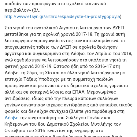
παιδιών των προσφύγων στο σχολικό κοινωνικό
περιβάλλον» (βλ.
http://www.efsyn.gr/arthro/ekpaideyste-ta-prosfygopoyla
).
Στα νησιά του ανατολικού Αιγαίου η λειτουργία των ΔΥΕΠ
μετατέθηκε για τη σχολική χρονιά 2017-18. Τη χρονιά αυτή
λειτούργησαν νηπιαγωγεία εντός των καταυλισμών ενώ οι
απογευματινές τάξεις των ΔΥΕΠ σε σχολεία ξεκίνησαν
αργότερα και συγκεκριμένα στη Λέσβο, τον Απρίλιο του 2018,
ενώ σχεδιάστηκε να λειτουργήσουν στα υπόλοιπα νησιά τη
φετινή χρονιά 2018-19. Ωστόσο ήδη από το 2016-17 στη
Λέσβο, τη Σάμο, τη Χίο και σε άλλα νησιά λειτούργησαν με
επιτυχία Τάξεις Υποδοχής με τη συμμετοχή παιδιών
προσφύγων και μεταναστών σε δημοτικά σχολεία, γυμνάσια
αλλά και σε εσπερινά λύκεια και ΕΠΑΛ. Μεμονωμένες
αντιδράσεις, ιδίως από την πλευρά κάποιων συλλόγων
γονέων συνάντησαν ισχυρές αντιδράσεις από εκπαιδευτικούς
φορείς και δεν είχαν συνέχεια (βλέπε για παράδειγμα στη
Λέσβο
την κινητοποίηση του Συλλόγου Γονέων και
Κηδεμόνων του 8ου Δημοτικού Σχολείου Μυτιλήνης τον
Οκτώβριο του 2016 εναντίον της εγγραφής στο
συγκεκριμένο σχολείο 8 παιδιών που διέμεναν στη δομή