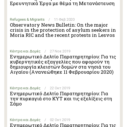
Ερευνητικά Έργα με θέμα τη Μετανάστευση
Refugees & Migrants
/
11 Φεβ 2020
Observatory News Bulletin: On the major
crisis in the protection of asylum seekers in
Moria RIC and the recent protests in Lesvos
Κέντρα και Δομές
/
27 Νοε 2019
Ενημερωτικό Δελτίο Παρατηρητηρίου: Για τις
κυβερνητικές εξαγγελίες που αφορούν τη
δημιουργία κλειστών δομών στα νησιά του
Αιγαίου (Aνανεώθηκε 11 Φεβρουαρίου 2020)
Κέντρα και Δομές
/
22 Οκτ 2019
Ενημερωτικό Δελτίο Παρατηρητηρίου: Για
την πυρκαγιά στο ΚΥΤ και τις εξελίξεις στη
Σάμο
Κέντρα και Δομές
/
02 Οκτ 2019
Ενημερωτικό Δελτίο Παρατηρητηρίου: Για τις