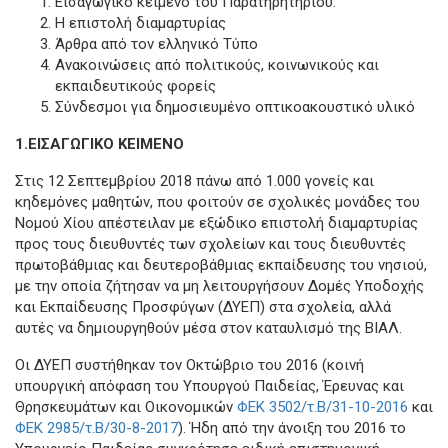
Εισαγωγικό κείμενο του Παρατηρητηρίου.
Η επιστολή διαμαρτυρίας
Άρθρα από τον ελληνικό Τύπο
Ανακοινώσεις από πολιτικούς, κοινωνικούς και
εκπαιδευτικούς φορείς
Σύνδεσμοι για δημοσιευμένο οπτικοακουστικό υλικό
1.ΕΙΣΑΓΩΓΙΚΟ ΚΕΙΜΕΝΟ
Στις 12 Σεπτεμβρίου 2018 πάνω από 1.000 γονείς και
κηδεμόνες μαθητών, που φοιτούν σε σχολικές μονάδες του
Νομού Χίου απέστειλαν με εξώδικο επιστολή διαμαρτυρίας
προς τους διευθυντές των σχολείων και τους διευθυντές
πρωτοβάθμιας και δευτεροβάθμιας εκπαίδευσης του νησιού,
με την οποία ζήτησαν να μη λειτουργήσουν Δομές Υποδοχής
και Εκπαίδευσης Προσφύγων (ΔΥΕΠ) στα σχολεία, αλλά
αυτές να δημιουργηθούν μέσα στον καταυλισμό της ΒΙΑΛ.
Οι ΔΥΕΠ συστήθηκαν τον Οκτώβριο του 2016 (κοινή
υπουργική απόφαση του Υπουργού Παιδείας, Έρευνας και
Θρησκευμάτων και Οικονομικών
ΦΕΚ 3502/τ.Β/31-10-2016
και
ΦΕΚ 2985/τ.Β/30-8-2017
). Ήδη από την άνοιξη του 2016 το