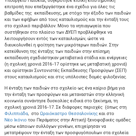
Υπουργείο Παιδείας συγκρότησε ειδική επιστημονική
επιτροπή που επεξεργάστηκε ένα σχέδιο για όλες τις
βαθμίδες της εκπαίδευσης, με στόχο την έξοδο των παιδιών
και των εφήβων από τους καταυλισμούς και την ένταξή τους
στο σχολικό περιβάλλον. Μόνο τα νηπιαγωγεία που
συστήθηκαν στο πλαίσιο των ΔΥΕΠ προβλέφθηκε να
λειτουργήσουν εντός των καταυλισμών, ώστε να
διευκολυνθεί η φοίτηση των μικρότερων παιδιών. Στην
κατεύθυνση της ένταξης των παιδιών στην επίσημη
εκπαίδευση σχεδιάστηκαν μεταβατικά στάδια και ενέργειες
(η σχολική χρονιά 2016-17 ορίστηκε ως μεταβατική χρονιά)
και ορίστηκαν Συντονιστές Εκπαίδευσης Προσφύγων (ΣΕΠ)
στους καταυλισμούς και στις υπόλοιπες δομές φιλοξενίας.
Η ένταξη των παιδιών στο σχολείο ως ένα καίριο βήμα για
την ένταξη των προσφύγων και μεταναστών στην ελληνική
κοινωνία συνάντησε δυσκολίες ειδικά στο ξεκίνημα, τη
σχολική χρονιά 2016-17. Σε διάφορες περιοχές (όπως στη
Φιλιππιάδα
, στο
Ωραιόκαστρο Θεσσαλονίκης
και στο
Νέο Ικόνιο
του Περάματος στην Αττική) ξενοφοβικές ομάδες
μέσω κάποιων συλλόγων γονέων, επιχείρησαν να
μετατρέψουν την ένταξη των προσφυγόπουλων στα σχολεία