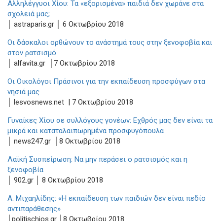
Aλληλέγγυοι Χίου: Τα «εξορισμένα» παιδιά δεν χωράνε στα
σχολειά μας;
│ astraparis.gr │ 6 Οκτωβρίου 2018
Οι δάσκαλοι ορθώνουν το ανάστημά τους στην ξενοφοβία και
στον ρατσισμό
│ alfavita.gr │7 Οκτωβρίου 2018
Οι Οικολόγοι Πράσινοι για την εκπαίδευση προσφύγων στα
νησιά μας
│ lesvosnews.net | 7 Oκτωβρίου 2018
Γυναίκες Χίου σε συλλόγους γονέων: Εχθρός μας δεν είναι τα
μικρά και καταταλαιπωρημένα προσφυγόπουλα
│ news247.gr │8 Οκτωβρίου 2018
Λαϊκή Συσπείρωση: Να μην περάσει ο ρατσισμός και η
ξενοφοβία
│ 902.gr │ 8 Οκτωβρίου 2018
Α. Μιχαηλίδης: «Η εκπαίδευση των παιδιών δεν είναι πεδίο
αντιπαράθεσης»
│politischios.gr │8 Οκτωβρίου 2018