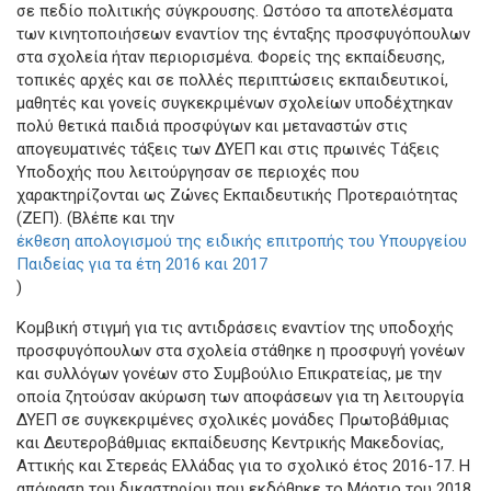
σε πεδίο πολιτικής σύγκρουσης. Ωστόσο τα αποτελέσματα
των κινητοποιήσεων εναντίον της ένταξης προσφυγόπουλων
στα σχολεία ήταν περιορισμένα. Φορείς της εκπαίδευσης,
τοπικές αρχές και σε πολλές περιπτώσεις εκπαιδευτικοί,
μαθητές και γονείς συγκεκριμένων σχολείων υποδέχτηκαν
πολύ θετικά παιδιά προσφύγων και μεταναστών στις
απογευματινές τάξεις των ΔΥΕΠ και στις πρωινές Τάξεις
Υποδοχής που λειτούργησαν σε περιοχές που
χαρακτηρίζονται ως Ζώνες Εκπαιδευτικής Προτεραιότητας
(ΖΕΠ). (Βλέπε και την
έκθεση απολογισμού της ειδικής επιτροπής του Υπουργείου
Παιδείας για τα έτη 2016 και 2017
)
Κομβική στιγμή για τις αντιδράσεις εναντίον της υποδοχής
προσφυγόπουλων στα σχολεία στάθηκε η προσφυγή γονέων
και συλλόγων γονέων στο Συμβούλιο Επικρατείας, με την
οποία ζητούσαν ακύρωση των αποφάσεων για τη λειτουργία
ΔΥΕΠ σε συγκεκριμένες σχολικές μονάδες Πρωτοβάθμιας
και Δευτεροβάθμιας εκπαίδευσης Κεντρικής Μακεδονίας,
Αττικής και Στερεάς Ελλάδας για το σχολικό έτος 2016-17. Η
απόφαση του δικαστηρίου που εκδόθηκε το Μάρτιο του 2018