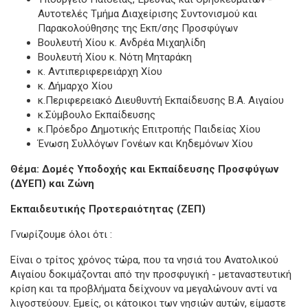
Αυτοτελές Τμήμα Διαχείρισης Συντονισμού και
Παρακολούθησης της Εκπ/σης Προσφύγων
Βουλευτή Χίου κ. Ανδρέα Μιχαηλίδη
Βουλευτή Χίου κ. Νότη Μηταράκη
κ. Αντιπεριφερειάρχη Χίου
κ. Δήμαρχο Χίου
κ.Περιφερειακό Διευθυντή Εκπαίδευσης Β.Α. Αιγαίου
κ.Σύμβουλο Εκπαίδευσης
κ.Πρόεδρο Δημοτικής Επιτροπής Παιδείας Χίου
Ένωση Συλλόγων Γονέων και Κηδεμόνων Χίου
Θέμα: Δομές Υποδοχής και Εκπαίδευσης Προσφύγων
(ΔΥΕΠ) και Ζώνη
Εκπαιδευτικής Προτεραιότητας (ΖΕΠ)
Γνωρίζουμε όλοι ότι :
Είναι ο τρίτος χρόνος τώρα, που τα νησιά του Ανατολικού
Αιγαίου δοκιμάζονται από την προσφυγική - μεταναστευτική
κρίση και τα προβλήματα δείχνουν να μεγαλώνουν αντί να
λιγοστεύουν. Εμείς, οι κάτοικοι των νησιών αυτών, είμαστε