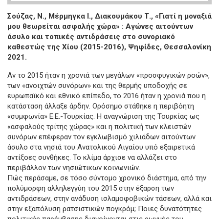
Σούζας, Ν., Μέρμηγκα Ι., Διακουμάκου Τ., «Γιατί η μοναξιά
μου θεωρείται ασφαλής χώρα» : Αγώνες αιτούντων
άσυλο και τοπικές αντιδράσεις στο συνοριακό
καθεστώς της Χίου (2015-2016), Ψηφίδες, Θεσσαλονίκη
2021.
Αν το 2015 ήταν η χρονιά των μεγάλων «προσφυγικών ροών»,
των «ανοιχτών συνόρων» και της θερμής υποδοχής σε
ευρωπαϊκό και εθνικό επίπεδο, το 2016 ήταν η χρονιά που η
κατάσταση άλλαξε άρδην. Ορόσημο στάθηκε η περιβόητη
«συμφωνία» Ε.Ε.-Τουρκίας. Η αναγνώριση της Τουρκίας ως
«ασφαλούς τρίτης χώρας» και η πολιτική των κλειστών
συνόρων επέφεραν τον εγκλωβισμό χιλιάδων αιτούντων
άσυλο στα νησιά του Ανατολικού Αιγαίου υπό εξαιρετικά
αντίξοες συνθήκες. Το κλίμα άρχισε να αλλάζει στο
περιβάλλον των νησιώτικων κοινωνιών.
Πώς περάσαμε, σε τόσο σύντομο χρονικό διάστημα, από την
πολύμορφη αλληλεγγύη του 2015 στην έξαρση των
αντιδράσεων, στην ανάδυση ισλαμοφοβικών τάσεων, αλλά και
στην εξαπόλυση ρατσιστικών πογκρόμ; Ποιες δυνατότητες