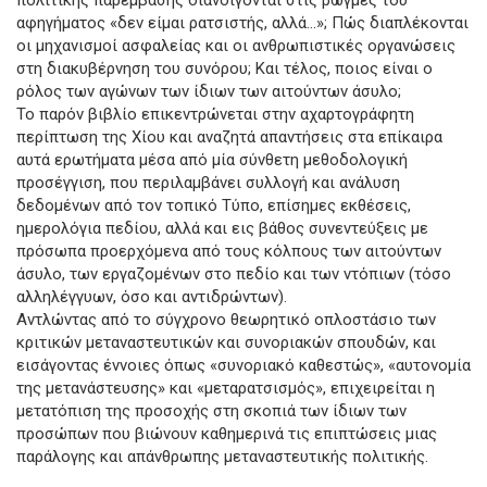
πολιτικής παρέμβασης διανοίγονται στις ρωγμές του
αφηγήματος «δεν είμαι ρατσιστής, αλλά...»; Πώς διαπλέκονται
οι μηχανισμοί ασφαλείας και οι ανθρωπιστικές οργανώσεις
στη διακυβέρνηση του συνόρου; Και τέλος, ποιος είναι ο
ρόλος των αγώνων των ίδιων των αιτούντων άσυλο;
Το παρόν βιβλίο επικεντρώνεται στην αχαρτογράφητη
περίπτωση της Χίου και αναζητά απαντήσεις στα επίκαιρα
αυτά ερωτήματα μέσα από μία σύνθετη μεθοδολογική
προσέγγιση, που περιλαμβάνει συλλογή και ανάλυση
δεδομένων από τον τοπικό Τύπο, επίσημες εκθέσεις,
ημερολόγια πεδίου, αλλά και εις βάθος συνεντεύξεις με
πρόσωπα προερχόμενα από τους κόλπους των αιτούντων
άσυλο, των εργαζομένων στο πεδίο και των ντόπιων (τόσο
αλληλέγγυων, όσο και αντιδρώντων).
Αντλώντας από το σύγχρονο θεωρητικό οπλοστάσιο των
κριτικών μεταναστευτικών και συνοριακών σπουδών, και
εισάγοντας έννοιες όπως «συνοριακό καθεστώς», «αυτονομία
της μετανάστευσης» και «μεταρατσισμός», επιχειρείται η
μετατόπιση της προσοχής στη σκοπιά των ίδιων των
προσώπων που βιώνουν καθημερινά τις επιπτώσεις μιας
παράλογης και απάνθρωπης μεταναστευτικής πολιτικής.