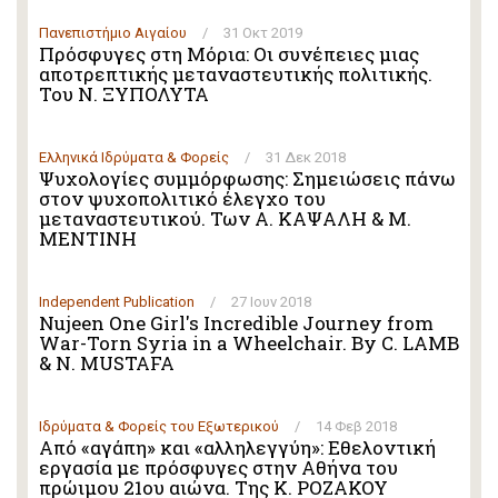
Πανεπιστήμιο Αιγαίου
/
31 Οκτ 2019
Πρόσφυγες στη Μόρια: Οι συνέπειες μιας
αποτρεπτικής μεταναστευτικής πολιτικής.
Του Ν. ΞΥΠΟΛΥΤΑ
Ελληνικά Ιδρύματα & Φορείς
/
31 Δεκ 2018
Ψυχολογίες συμμόρφωσης: Σημειώσεις πάνω
στον ψυχοπολιτικό έλεγχο του
μεταναστευτικού. Των Α. ΚΑΨΑΛΗ & Μ.
ΜΕΝΤΙΝΗ
Independent Publication
/
27 Ιουν 2018
Nujeen One Girl's Incredible Journey from
War-Torn Syria in a Wheelchair. By C. LAMB
& N. MUSTAFA
Ιδρύματα & Φορείς του Εξωτερικού
/
14 Φεβ 2018
Από «αγάπη» και «αλληλεγγύη»: Εθελοντική
εργασία με πρόσφυγες στην Αθήνα του
πρώιμου 21ου αιώνα. Της Κ. ΡΟΖΑΚΟΥ