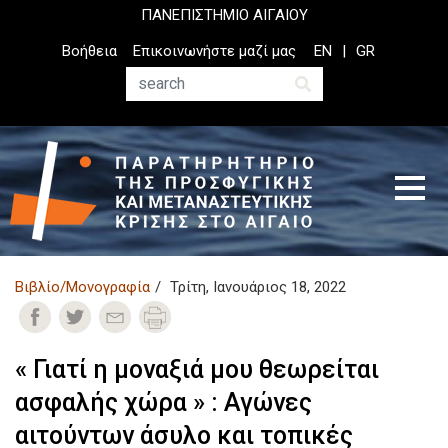
Παράκαμψη
ΠΑΝΕΠΙΣΤΗΜΙΟ ΑΙΓΑΙΟΥ
προς
Top
Βοήθεια
Επικοινωνήστε μαζί μας
EN
GR
το
Header
κυρίως
Menu
Αναζήτηση
περιεχόμενο
Βιβλίο/Μονογραφία
Τρίτη, Ιανουάριος 18, 2022
« Γιατί η μοναξιά μου θεωρείται
ασφαλής χώρα » : Αγώνες
αιτούντων άσυλο και τοπικές