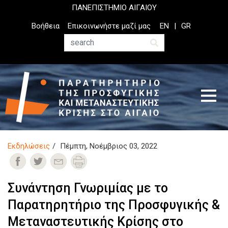
Παράκαμψη
ΠΑΝΕΠΙΣΤΗΜΙΟ ΑΙΓΑΙΟΥ
προς
Top
Βοήθεια
Επικοινωνήστε μαζί μας
EN
GR
το
Header
κυρίως
Menu
Αναζήτηση
περιεχόμενο
Εκδηλώσεις
Πέμπτη, Νοέμβριος 03, 2022
Συνάντηση Γνωριμίας με το
Παρατηρητήριο της Προσφυγικής &
Μεταναστευτικής Κρίσης στο