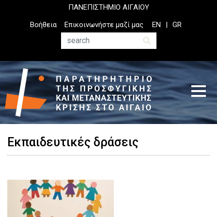
Παράκαμψη
ΠΑΝΕΠΙΣΤΗΜΙΟ ΑΙΓΑΙΟΥ
προς
Top
Βοήθεια
Επικοινωνήστε μαζί μας
EN
GR
το
Header
κυρίως
Menu
Αναζήτηση
περιεχόμενο
Εκπαιδευτικές δράσεις