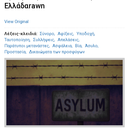
Ελλάδαrawn
View Original
Λέξεις-κλειδιά
Σύνορο
Αφίξεις
Υποδοχή
Ταυτοποίηση
Συλλήψεις
Απελάσεις
Παράτυποι μετανάστες
Ασφάλεια
Βία
Άσυλο
Προστασία
Δικαιώματα των προσφύγων