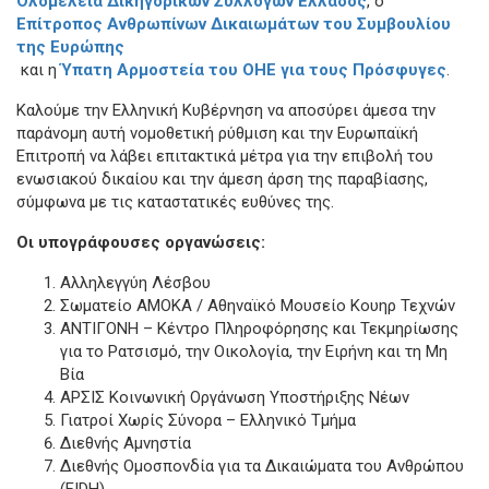
Ολομέλεια Δικηγορικών Συλλόγων Ελλάδος
, ο
Επίτροπος Ανθρωπίνων Δικαιωμάτων του Συμβουλίου
της Ευρώπης
και η
Ύπατη Αρμοστεία του ΟΗΕ για τους Πρόσφυγες
.
Καλούμε την Ελληνική Κυβέρνηση να αποσύρει άμεσα την
παράνομη αυτή νομοθετική ρύθμιση και την Ευρωπαϊκή
Επιτροπή να λάβει επιτακτικά μέτρα για την επιβολή του
ενωσιακού δικαίου και την άμεση άρση της παραβίασης,
σύμφωνα με τις καταστατικές ευθύνες της.
Οι υπογράφουσες οργανώσεις:
Αλληλεγγύη Λέσβου
Σωματείο ΑΜΟΚΑ / Αθηναϊκό Μουσείο Κουηρ Τεχνών
ΑΝΤΙΓΟΝΗ – Κέντρο Πληροφόρησης και Τεκμηρίωσης
για το Ρατσισμό, την Οικολογία, την Ειρήνη και τη Μη
Βία
ΑΡΣΙΣ Κοινωνική Οργάνωση Υποστήριξης Νέων
Γιατροί Χωρίς Σύνορα – Ελληνικό Τμήμα
Διεθνής Αμνηστία
Διεθνής Ομοσπονδία για τα Δικαιώματα του Ανθρώπου
(FIDH)