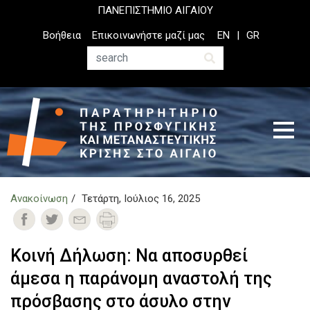
Παράκαμψη
ΠΑΝΕΠΙΣΤΗΜΙΟ ΑΙΓΑΙΟΥ
προς
Top
Βοήθεια
Επικοινωνήστε μαζί μας
EN
GR
το
Header
κυρίως
Menu
Αναζήτηση
περιεχόμενο
Ανακοίνωση
Τετάρτη, Ιούλιος 16, 2025
Κοινή Δήλωση: Να αποσυρθεί
άμεσα η παράνομη αναστολή της
πρόσβασης στο άσυλο στην