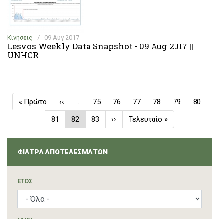
Κινήσεις
/
09 Αυγ 2017
Lesvos Weekly Data Snapshot - 09 Aug 2017 ||
UNHCR
Σελιδοποίηση
First
« Πρώτο
Προηγούμενη
‹‹
…
Σελίδα
75
Σελίδα
76
Σελίδα
77
Σελίδα
78
Σελίδα
79
Σελίδα
80
page
σελίδα
Σελίδα
81
Τρέχουσα
82
Σελίδα
83
Next
››
Last
Τελευταίο »
σελίδα
page
page
ΦΙΛΤΡΑ ΑΠΟΤΕΛΕΣΜΑΤΩΝ
ΈΤΟΣ