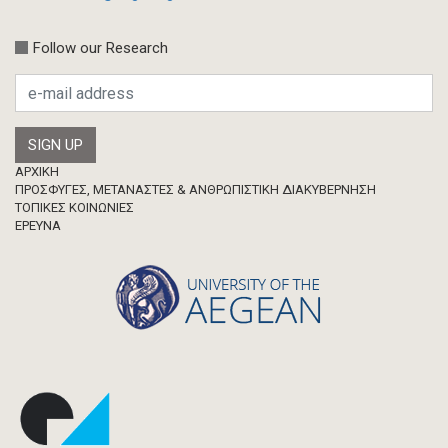
Συνέδριο-Εκδήλωση
Follow our Research
Προσκλήσεις
Ερευνητική δημοσίευση
Μεταπτυχιακή Διπλωματική Εργασία
Footer
ΑΡΧΙΚΗ
ΠΡΟΣΦΥΓΕΣ, ΜΕΤΑΝΑΣΤΕΣ & ΑΝΘΡΩΠΙΣΤΙΚΗ ΔΙΑΚΥΒΕΡΝΗΣΗ
ΤΟΠΙΚΕΣ ΚΟΙΝΩΝΙΕΣ
ΈΡΕΥΝΑ