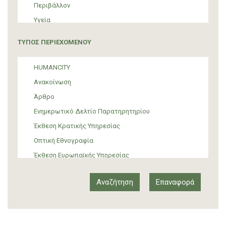
Περιβάλλον
Υγεία
Τουρισμός
ΤΥΠΟΣ ΠΕΡΙΕΧΟΜΕΝΟΥ
Πολιτική
ΜΜΕ
HUMANCITY
Θεσμικές ρυθμίσεις
Ανακοίνωση
Υποστήριξη Προσφύγων και Μεταναστών
Άρθρο
Υλικός πολιτισμός
Ενημερωτικό Δελτίο Παρατηρητηρίου
Τέχνη
Έκθεση Κρατικής Υπηρεσίας
Οπτική Εθνογραφία
Έκθεση Ευρωπαϊκής Υπηρεσίας
Έκθεση Δια-κρατικού Οργανισμού
Έκθεση διεθνούς οργανισμού
Αναφορά
Άρθρο-Τύπος