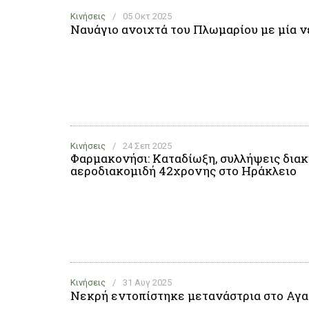
Κινήσεις
/
05 Οκτ 2025
Ναυάγιο ανοιχτά του Πλωμαρίου με μία 
Κινήσεις
/
24 Σεπ 2025
Φαρμακονήσι: Καταδίωξη, συλλήψεις δια
αεροδιακομιδή 42χρονης στο Ηράκλειο
Κινήσεις
/
31 Αυγ 2025
Νεκρή εντοπίστηκε μετανάστρια στο Αγα