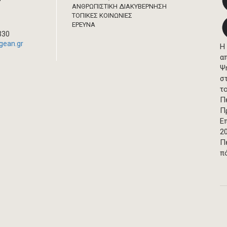
ΑΝΘΡΩΠΙΣΤΙΚΗ ΔΙΑΚΥΒΕΡΝΗΣΗ
ΤΟΠΙΚΕΣ ΚΟΙΝΩΝΙΕΣ
ΈΡΕΥΝΑ
330
gean.gr
Η
α
Ψ
σ
τ
Π
Π
Ε
2
Π
π