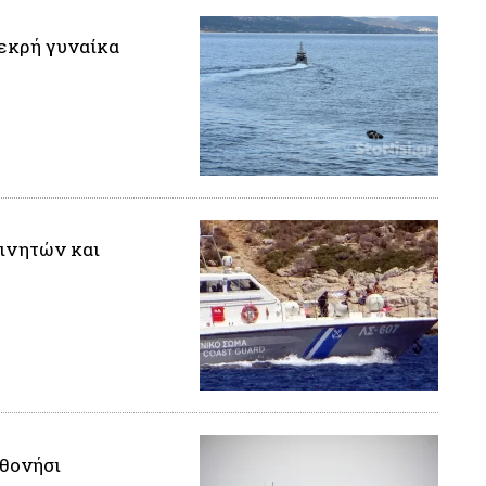
νεκρή γυναίκα
κινητών και
θονήσι