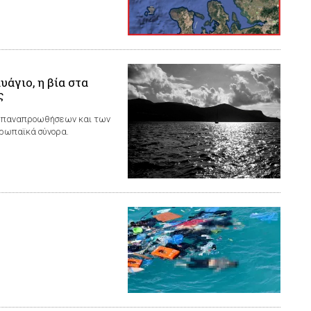
άγιο, η βία στα
ς
 επαναπροωθήσεων και των
υρωπαϊκά σύνορα.