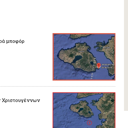
υρά μποφόρ
ν Χριστουγέννων