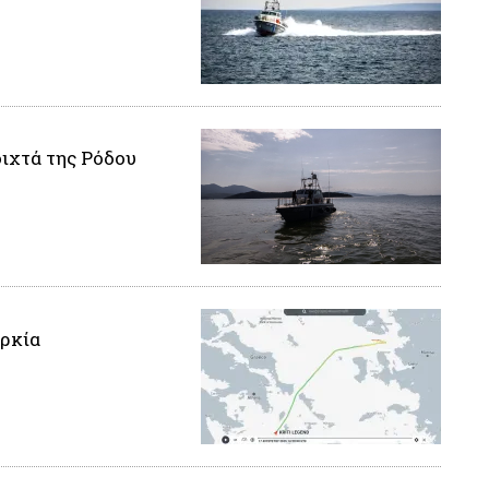
ιχτά της Ρόδου
ρκία