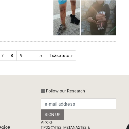
ίδα
Σελίδα
7
Σελίδα
8
Σελίδα
9
…
Next
››
Last
Τελευταίο »
page
page
Follow our Research
Footer
ΑΡΧΙΚΗ
γαίου
ΠΡΟΣΦΥΓΕΣ, ΜΕΤΑΝΑΣΤΕΣ &