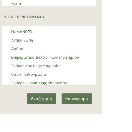
Υγεία
Τουρισμός
ΤΥΠΟΣ ΠΕΡΙΕΧΟΜΕΝΟΥ
Πολιτική
ΜΜΕ
HUMANCITY
Θεσμικές ρυθμίσεις
Ανακοίνωση
Υποστήριξη Προσφύγων και Μεταναστών
Άρθρο
Υλικός πολιτισμός
Ενημερωτικό Δελτίο Παρατηρητηρίου
Τέχνη
Έκθεση Κρατικής Υπηρεσίας
Οπτική Εθνογραφία
Έκθεση Ευρωπαϊκής Υπηρεσίας
Έκθεση Δια-κρατικού Οργανισμού
Έκθεση διεθνούς οργανισμού
Αναφορά
Άρθρο-Τύπος
Δελτίο Τύπου