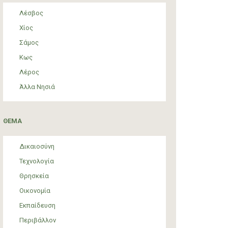
Λέσβος
Χίος
Σάμος
Κως
Λέρος
Άλλα Νησιά
ΘΕΜΑ
Δικαιοσύνη
Τεχνολογία
Θρησκεία
Οικονομία
Εκπαίδευση
Περιβάλλον