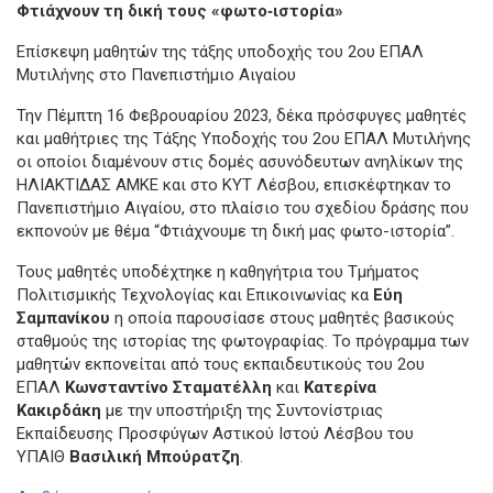
Φτιάχνουν τη δική τους «φωτο‑ιστορία»
Επίσκεψη μαθητών της τάξης υποδοχής του 2ου ΕΠΑΛ
Μυτιλήνης στο Πανεπιστήμιο Αιγαίου
Την Πέμπτη 16 Φεβρουαρίου 2023, δέκα πρόσφυγες μαθητές
και μαθήτριες της Τάξης Υποδοχής του 2ου ΕΠΑΛ Μυτιλήνης
οι οποίοι διαμένουν στις δομές ασυνόδευτων ανηλίκων της
ΗΛΙΑΚΤΙΔΑΣ ΑΜΚΕ και στο ΚΥΤ Λέσβου, επισκέφτηκαν το
Πανεπιστήμιο Αιγαίου, στο πλαίσιο του σχεδίου δράσης που
εκπονούν με θέμα “Φτιάχνουμε τη δική μας φωτο-ιστορία”.
Τους μαθητές υποδέχτηκε η καθηγήτρια του Τμήματος
Πολιτισμικής Τεχνολογίας και Επικοινωνίας κα
Εύη
Σαμπανίκου
η οποία παρουσίασε στους μαθητές βασικούς
σταθμούς της ιστορίας της φωτογραφίας. Το πρόγραμμα των
μαθητών εκπονείται από τους εκπαιδευτικούς του 2ου
ΕΠΑΛ
Κωνσταντίνο Σταματέλλη
και
Κατερίνα
Κακιρδάκη
με την υποστήριξη της Συντονίστριας
Εκπαίδευσης Προσφύγων Αστικού Ιστού Λέσβου του
ΥΠΑΙΘ
Βασιλική Μπούρατζη
.