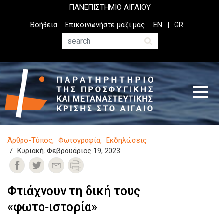
Παράκαμψη
ΠΑΝΕΠΙΣΤΗΜΙΟ ΑΙΓΑΙΟΥ
προς
Top
Βοήθεια
Επικοινωνήστε μαζί μας
EN
GR
το
Header
κυρίως
Menu
Αναζήτηση
περιεχόμενο
Άρθρο-Τύπος
Φωτογραφία
Εκδηλώσεις
Κυριακή, Φεβρουάριος 19, 2023
Φτιάχνουν τη δική τους
«φωτο‑ιστορία»