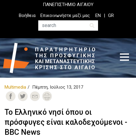
Παράκαμψη
ΠΑΝΕΠΙΣΤΗΜΙΟ ΑΙΓΑΙΟΥ
προς
Top
Βοήθεια
Επικοινωνήστε μαζί μας
EN
GR
το
Header
κυρίως
Menu
Αναζήτηση
περιεχόμενο
Multimedia
Πέμπτη, Ιούλιος 13, 2017
Το Ελληνικό νησί όπου οι
πρόσφυγες είναι καλοδεχούμενοι -
BBC News