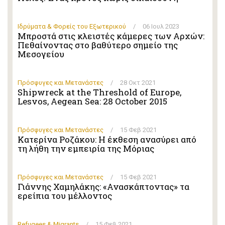
Ιδρύματα & Φορείς του Εξωτερικού
/
06 Ιουλ 2023
Μπροστά στις κλειστές κάμερες των Αρχών:
Πεθαίνοντας στο βαθύτερο σημείο της
Μεσογείου
Πρόσφυγες και Μετανάστες
/
28 Οκτ 2021
Shipwreck at the Threshold of Europe,
Lesvos, Aegean Sea: 28 October 2015
Πρόσφυγες και Μετανάστες
/
15 Φεβ 2021
Κατερίνα Ροζάκου: Η έκθεση ανασύρει από
τη λήθη την εμπειρία της Μόριας
Πρόσφυγες και Μετανάστες
/
15 Φεβ 2021
Γιάννης Χαμηλάκης: «Ανασκάπτοντας» τα
ερείπια του μέλλοντος
Refugees & Migrants
/
15 Φεβ 2021