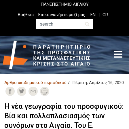
Παράκαμψη
ΠΑΝΕΠΙΣΤΗΜΙΟ ΑΙΓΑΙΟΥ
προς
Top
Βοήθεια
Επικοινωνήστε μαζί μας
EN
GR
το
Header
κυρίως
Menu
Αναζήτηση
περιεχόμενο
Άρθρο ακαδημαϊκoύ περιοδικού
Πέμπτη, Απρίλιος 16, 2020
Η νέα γεωγραφία του προσφυγικού:
Βία και πολλαπλασιασμός των
συνόρων στο Αιγαίο. Του Ε.