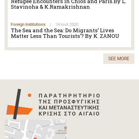
Refugee Encounters in Chios and Paris.By L.
Stavinoha & K.Ramakrishnan
Foreign Institutions
/
14 Ιουλ 2020
The Sea and the Sea: Do Migrants’ Lives
Matter Less Than Tourists’? By K. ZANOU
SEE MORE