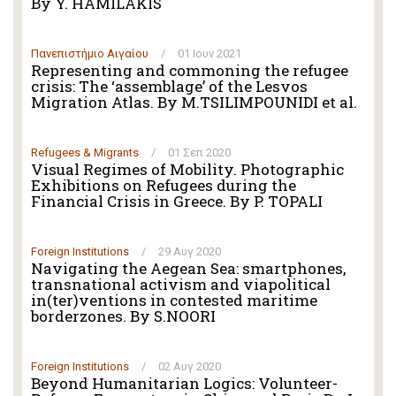
By Y. HAMILAKIS
Πανεπιστήμιο Αιγαίου
/
01 Ιουν 2021
Representing and commoning the refugee
crisis: The ‘assemblage’ of the Lesvos
Migration Atlas. By M.TSILIMPOUNIDI et al.
Refugees & Migrants
/
01 Σεπ 2020
Visual Regimes of Mobility. Photographic
Exhibitions on Refugees during the
Financial Crisis in Greece. By P. TOPALI
Foreign Institutions
/
29 Αυγ 2020
Navigating the Aegean Sea: smartphones,
transnational activism and viapolitical
in(ter)ventions in contested maritime
borderzones. By S.NOORI
Foreign Institutions
/
02 Αυγ 2020
Beyond Humanitarian Logics: Volunteer-