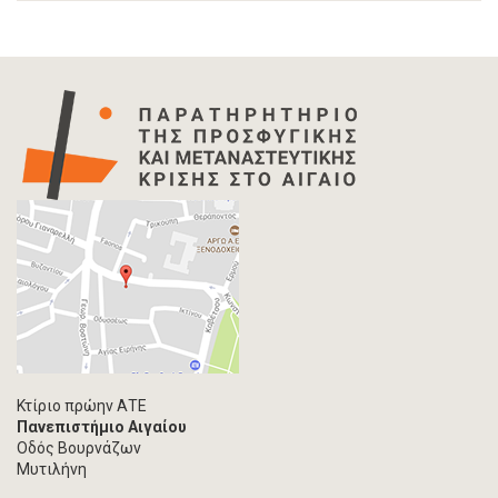
Άρθρο-Τύπος
Δελτίο Τύπου
Στατιστικά Δεδομένα
Info-graphic
Χάρτης
Επιστολή
Συνέντευξη
Πρωτογενές υλικό
Φωτογραφία
Εκδηλώσεις
Ανάρτηση Blog
Multimedia
Άρθρο ακαδημαϊκoύ περιοδικού
Κτίριο πρώην ΑΤΕ
Πανεπιστήμιο Αιγαίου
Τεύχος ακαδημαϊκού περιοδικού
Οδός Βουρνάζων
Βιβλίο/Μονογραφία
Μυτιλήνη
Συλλογικός τόμος