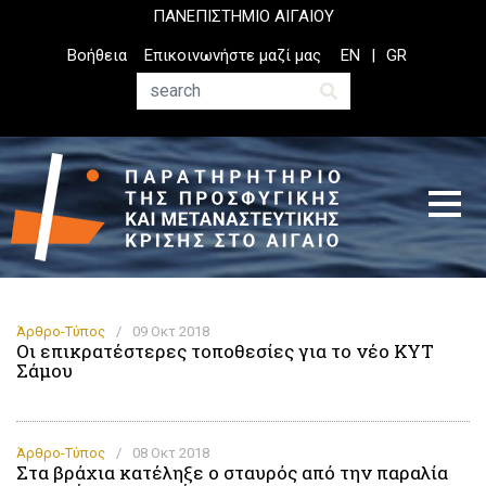
Παράκαμψη
ΠΑΝΕΠΙΣΤΗΜΙΟ ΑΙΓΑΙΟΥ
προς
Top
Βοήθεια
Επικοινωνήστε μαζί μας
EN
GR
το
Header
κυρίως
Menu
Αναζήτηση
περιεχόμενο
Άρθρο-Τύπος
/
09 Οκτ 2018
Οι επικρατέστερες τοποθεσίες για το νέο ΚΥΤ
Σάμου
Άρθρο-Τύπος
/
08 Οκτ 2018
Στα βράχια κατέληξε ο σταυρός από την παραλία