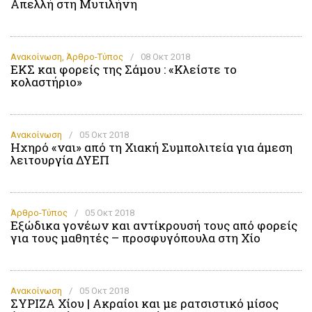
Απελλή στη Μυτιλήνη
Ανακοίνωση
,
Άρθρο-Τύπος
/
08 Οκτ 2018
ΕΚΣ και φορείς της Σάμου : «Κλείστε το
κολαστήριο»
Ανακοίνωση
/
05 Οκτ 2018
Ηχηρό «ναι» από τη Χιακή Συμπολιτεία για άμεση
λειτουργία ΔΥΕΠ
Άρθρο-Τύπος
/
05 Οκτ 2018
Εξώδικα γονέων και αντίκρουσή τους από φορείς
για τους μαθητές – προσφυγόπουλα στη Χίο
Ανακοίνωση
/
05 Οκτ 2018
ΣΥΡΙΖΑ Χίου | Ακραίοι και με ρατσιστικό μίσος