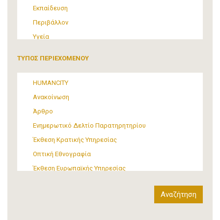
Εκπαίδευση
Περιβάλλον
Υγεία
Τουρισμός
ΤΥΠΟΣ ΠΕΡΙΕΧΟΜΕΝΟΥ
Πολιτική
ΜΜΕ
HUMANCITY
Θεσμικές ρυθμίσεις
Ανακοίνωση
Υποστήριξη Προσφύγων και Μεταναστών
Άρθρο
Υλικός πολιτισμός
Ενημερωτικό Δελτίο Παρατηρητηρίου
Τέχνη
Έκθεση Κρατικής Υπηρεσίας
Οπτική Εθνογραφία
Έκθεση Ευρωπαϊκής Υπηρεσίας
Έκθεση Δια-κρατικού Οργανισμού
Έκθεση διεθνούς οργανισμού
Αναφορά