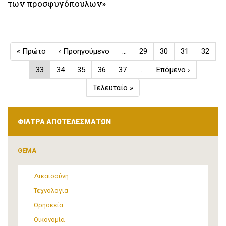
των προσφυγόπουλων»
Σελιδοποίηση
First
« Πρώτο
Προηγούμενη
‹ Προηγούμενο
…
Σελίδα
29
Σελίδα
30
Σελίδα
31
Σελίδα
32
page
σελίδα
Τρέχουσα
33
Σελίδα
34
Σελίδα
35
Σελίδα
36
Σελίδα
37
…
Next
Επόμενο ›
σελίδα
page
Last
Τελευταίο »
page
ΦΙΛΤΡΑ ΑΠΟΤΕΛΕΣΜΑΤΩΝ
ΘΕΜΑ
Δικαιοσύνη
Τεχνολογία
Θρησκεία
Οικονομία