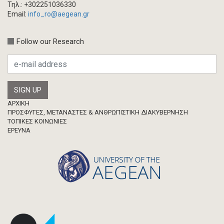
Τηλ.: +302251036330
Κεφάλαιο σε συλλογικό τόμο
Email:
info_ro@aegean.gr
Συνέδριο-Εκδήλωση
Follow our Research
Προσκλήσεις
Ερευνητική δημοσίευση
Μεταπτυχιακή Διπλωματική Εργασία
Footer
ΑΡΧΙΚΗ
ΠΡΟΣΦΥΓΕΣ, ΜΕΤΑΝΑΣΤΕΣ & ΑΝΘΡΩΠΙΣΤΙΚΗ ΔΙΑΚΥΒΕΡΝΗΣΗ
ΤΟΠΙΚΕΣ ΚΟΙΝΩΝΙΕΣ
ΈΡΕΥΝΑ