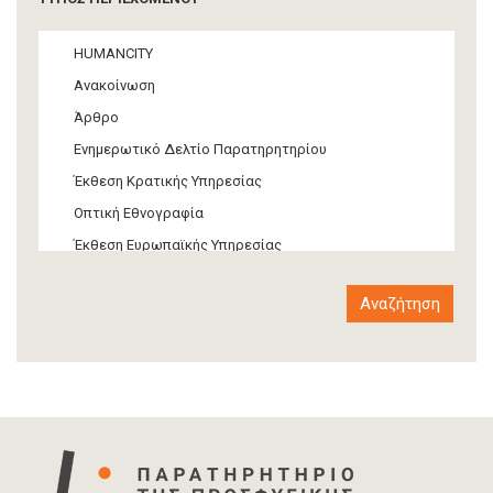
Πολιτική
ΜΜΕ
HUMANCITY
Θεσμικές ρυθμίσεις
Ανακοίνωση
Υποστήριξη Προσφύγων και Μεταναστών
Άρθρο
Υλικός πολιτισμός
Ενημερωτικό Δελτίο Παρατηρητηρίου
Τέχνη
Έκθεση Κρατικής Υπηρεσίας
Οπτική Εθνογραφία
Έκθεση Ευρωπαϊκής Υπηρεσίας
Έκθεση Δια-κρατικού Οργανισμού
Έκθεση διεθνούς οργανισμού
Αναφορά
Άρθρο-Τύπος
Δελτίο Τύπου
Στατιστικά Δεδομένα
Info-graphic