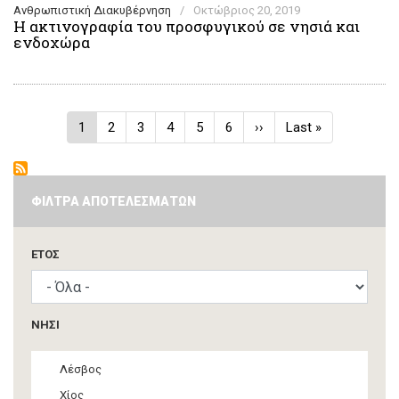
Ανθρωπιστική Διακυβέρνηση
/
Οκτώβριος 20, 2019
Η ακτινογραφία του προσφυγικού σε νησιά και
ενδοχώρα
Σελιδοποίηση
Τρέχουσα
1
Σελίδα
2
Σελίδα
3
Σελίδα
4
Σελίδα
5
Σελίδα
6
Next
››
Last
Last »
σελίδα
page
page
ΦΙΛΤΡΑ ΑΠΟΤΕΛΕΣΜΑΤΩΝ
ΈΤΟΣ
ΝΗΣΙ
Λέσβος
Χίος