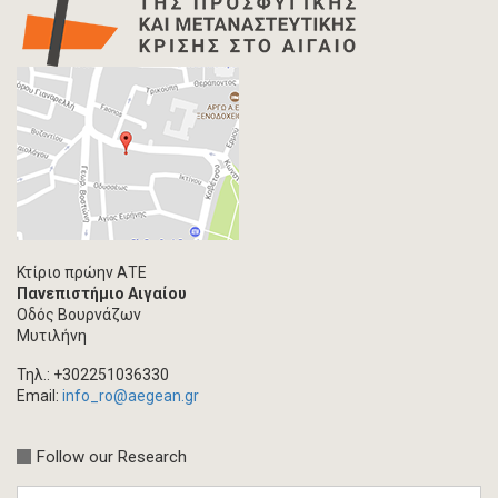
Χάρτης
Επιστολή
Συνέντευξη
Πρωτογενές υλικό
Φωτογραφία
Εκδηλώσεις
Ανάρτηση Blog
Multimedia
Άρθρο ακαδημαϊκoύ περιοδικού
Κτίριο πρώην ΑΤΕ
Πανεπιστήμιο Αιγαίου
Τεύχος ακαδημαϊκού περιοδικού
Οδός Βουρνάζων
Βιβλίο/Μονογραφία
Μυτιλήνη
Συλλογικός τόμος
Τηλ.: +302251036330
Κεφάλαιο σε συλλογικό τόμο
Email:
info_ro@aegean.gr
Συνέδριο-Εκδήλωση
Follow our Research
Προσκλήσεις
Ερευνητική δημοσίευση