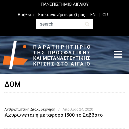
Παράκαμψη
ΠΑΝΕΠΙΣΤΗΜΙΟ ΑΙΓΑΙΟΥ
προς
Top
Βοήθεια
Επικοινωνήστε μαζί μας
EN
GR
το
Header
κυρίως
Menu
Αναζήτηση
περιεχόμενο
ΔΟΜ
Ανθρωπιστική Διακυβέρνηση
/
Απρίλιος 24, 2020
Ακυρώνεται η μεταφορά 1500 το Σαββάτο