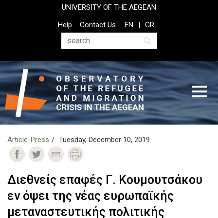
Skip
UNIVERSITY OF THE AEGEAN
to
Top
Help
Contact Us
EN
GR
main
Header
content
Menu
Search
Article-Press
Tuesday, December 10, 2019
Διεθνείς επαφές Γ. Κουμουτσάκου
εν όψει της νέας ευρωπαϊκής
μεταναστευτικής πολιτικής