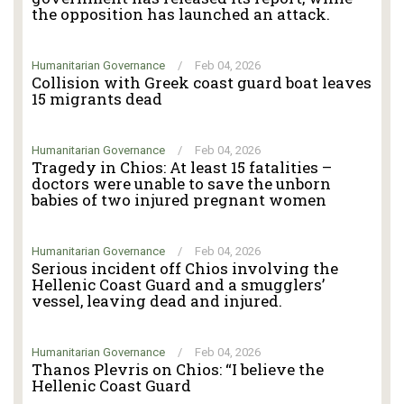
the opposition has launched an attack.
Humanitarian Governance
/
Feb 04, 2026
Collision with Greek coast guard boat leaves
15 migrants dead
Humanitarian Governance
/
Feb 04, 2026
Tragedy in Chios: At least 15 fatalities –
doctors were unable to save the unborn
babies of two injured pregnant women
Humanitarian Governance
/
Feb 04, 2026
Serious incident off Chios involving the
Hellenic Coast Guard and a smugglers’
vessel, leaving dead and injured.
Humanitarian Governance
/
Feb 04, 2026
Thanos Plevris on Chios: “I believe the
Hellenic Coast Guard