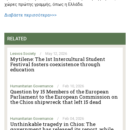
χώρες πρώτης γραμμής, όπως η Ελλάδα.
Διαβάστε περισσότερα>>>
RELATED
Lesvos Society
/
May 12, 2026
Mytilene: The 1st Intercultural Student
Festival fosters coexistence through
education
Humanitarian Governance
/
Feb 10, 2026
Question by 15 Members of the European
Parliament to the European Commission on
the Chios shipwreck that left 15 dead
Humanitarian Governance
/
Feb 04, 2026
Unthinkable tragedy in Chios: The
government has released its report, while