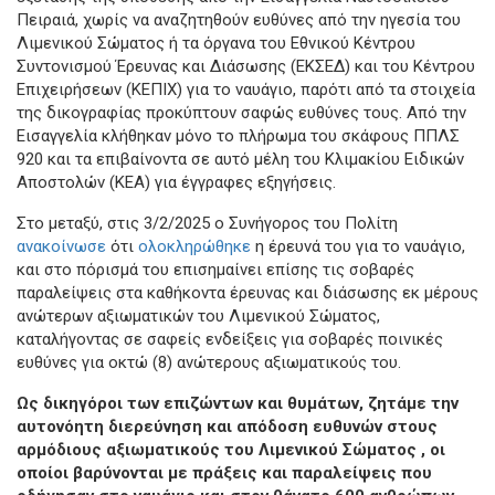
Πειραιά, χωρίς να αναζητηθούν ευθύνες από την ηγεσία του
Λιμενικού Σώματος ή τα όργανα του Εθνικού Κέντρου
Συντονισμού Έρευνας και Διάσωσης (ΕΚΣΕΔ) και του Κέντρου
Επιχειρήσεων (ΚΕΠΙΧ) για το ναυάγιο, παρότι από τα στοιχεία
της δικογραφίας προκύπτουν σαφώς ευθύνες τους. Από την
Εισαγγελία κλήθηκαν μόνο το πλήρωμα του σκάφους ΠΠΛΣ
920 και τα επιβαίνοντα σε αυτό μέλη του Κλιμακίου Ειδικών
Αποστολών (ΚΕΑ) για έγγραφες εξηγήσεις.
Στο μεταξύ, στις 3/2/2025 ο Συνήγορος του Πολίτη
ανακοίνωσε
ότι
ολοκληρώθηκε
η έρευνά του για το ναυάγιο,
και στο πόρισμά του επισημαίνει επίσης τις σοβαρές
παραλείψεις στα καθήκοντα έρευνας και διάσωσης εκ μέρους
ανώτερων αξιωματικών του Λιμενικού Σώματος,
καταλήγοντας σε σαφείς ενδείξεις για σοβαρές ποινικές
ευθύνες για οκτώ (8) ανώτερους αξιωματικούς του.
Ως δικηγόροι των επιζώντων και θυμάτων, ζητάμε την
αυτονόητη διερεύνηση και απόδοση ευθυνών στους
αρμόδιους αξιωματικούς του Λιμενικού Σώματος , οι
οποίοι βαρύνονται με πράξεις και παραλείψεις που