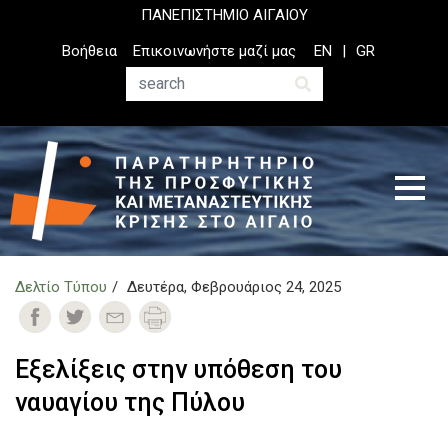
Παράκαμψη
ΠΑΝΕΠΙΣΤΗΜΙΟ ΑΙΓΑΙΟΥ
προς
Top
Βοήθεια
Επικοινωνήστε μαζί μας
EN
GR
το
Header
κυρίως
Menu
Αναζήτηση
περιεχόμενο
Δελτίο Τύπου
Δευτέρα, Φεβρουάριος 24, 2025
Εξελίξεις στην υπόθεση του
ναυαγίου της Πύλου