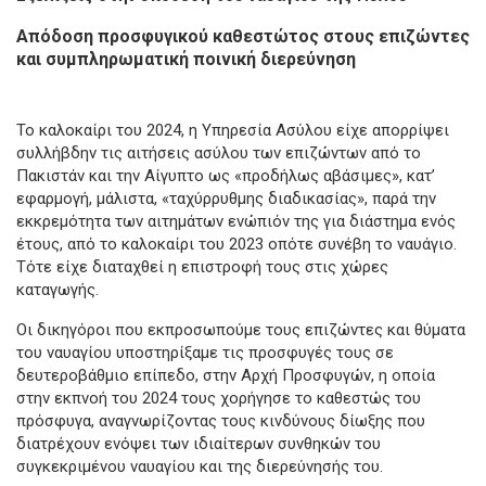
Απόδοση προσφυγικού καθεστώτος στους επιζώντες
και συμπληρωματική ποινική διερεύνηση
Το καλοκαίρι του 2024, η Υπηρεσία Ασύλου είχε απορρίψει
συλλήβδην τις αιτήσεις ασύλου των επιζώντων από το
Πακιστάν και την Αίγυπτο ως «προδήλως αβάσιμες», κατ’
εφαρμογή, μάλιστα, «ταχύρρυθμης διαδικασίας», παρά την
εκκρεμότητα των αιτημάτων ενώπιόν της για διάστημα ενός
έτους, από το καλοκαίρι του 2023 οπότε συνέβη το ναυάγιο.
Τότε είχε διαταχθεί η επιστροφή τους στις χώρες
καταγωγής.
Οι δικηγόροι που εκπροσωπούμε τους επιζώντες και θύματα
του ναυαγίου υποστηρίξαμε τις προσφυγές τους σε
δευτεροβάθμιο επίπεδο, στην Αρχή Προσφυγών, η οποία
στην εκπνοή του 2024 τους χορήγησε το καθεστώς του
πρόσφυγα, αναγνωρίζοντας τους κινδύνους δίωξης που
διατρέχουν ενόψει των ιδιαίτερων συνθηκών του
συγκεκριμένου ναυαγίου και της διερεύνησής του.