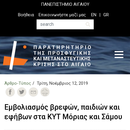
Παράκαμψη
ΠΑΝΕΠΙΣΤΗΜΙΟ ΑΙΓΑΙΟΥ
προς
Top
Βοήθεια
Επικοινωνήστε μαζί μας
EN
GR
το
Header
κυρίως
Menu
Αναζήτηση
περιεχόμενο
Άρθρο-Τύπος
Τρίτη, Νοέμβριος 12, 2019
Εμβολιασμός βρεφών, παιδιών και
εφήβων στα ΚΥΤ Μόριας και Σάμου