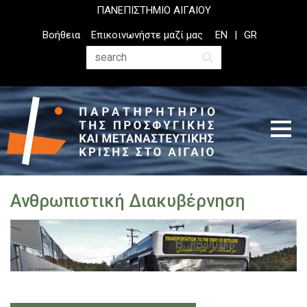
Παράκαμψη
ΠΑΝΕΠΙΣΤΗΜΙΟ ΑΙΓΑΙΟΥ
προς
Top
Βοήθεια
Επικοινωνήστε μαζί μας
EN
GR
το
Header
κυρίως
Menu
Αναζήτηση
περιεχόμενο
Ανθρωπιστική Διακυβέρνηση