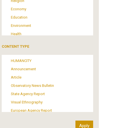
Religion
Economy
Education
Environment
Health
Tourism
CONTENT TYPE
Politics
Media
HUMANCITY
Institutional Arrangements
Announcement
Support of Refugees and Migrants
Article
Material Culture
Observatory News Bulletin
Art
State Agency Report
Visual Ethnography
European Agency Report
Ιnter-Govermental Organization Report
International Organization Report