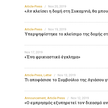
Article-Press
/
Nov 20, 2019
«Αν κλείσει η δομή στη Συκαμνιά, θα μπου
Article-Press
/
Nov 19, 2019
Υπερψηφίστηκε το κλείσιμο της δομής σ
Nov 17, 2019
«Ένα φρικιαστικό έγκλημα»
Article-Press
,
Letter
/
Nov 13, 2019
Τι αποφάσισε το Συμβούλιο της Αγιάσου 
Announcement
,
Article-Press
/
Nov 12, 2019
«Ο εμπρησμός εξυπηρετεί τον διχασμό α