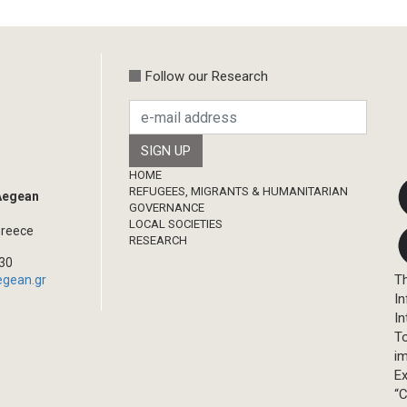
Follow our Research
Footer
HOME
REFUGEES, MIGRANTS & HUMANITARIAN
 Aegean
GOVERNANCE
LOCAL SOCIETIES
Greece
RESEARCH
330
Th
egean.gr
In
In
T
im
Ex
“C