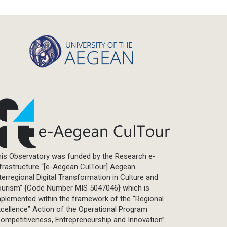
Book/Monograph
Edited Volume
Chapter in Collected Volume
Conference-Event
Calls
Research Publication
Master Thesis
is Observatory was funded by the Research e-
frastructure “[e-Aegean CulTour] Aegean
terregional Digital Transformation in Culture and
ourism” {Code Number MIS 5047046} which is
plemented within the framework of the “Regional
cellence” Action of the Operational Program
ompetitiveness, Entrepreneurship and Innovation”.