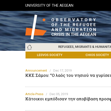
Skip
UNIVERSITY OF THE AEGEAN
to
main
content
Main
REFUGEES, MIGRANTS & HUMANIT
navigation
LESVOS SOCIETY
UNIVERSITY OF THE AEGEAN
ABOUT
REFUGEES & MIGRANTS
CHIOS SOCIETY
GREE
ARC
Announcement
/
Dec 17, 2019
ΚΚΕ Σάμου: “Ο λαός του νησιού να γυρίσε
Article-Press
/
Dec 05, 2019
Κάτοικοι εμπόδισαν την αποβίβαση προσ