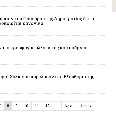
ώπιον του Προέδρου της Δημοκρατίας ότι το
οποιείται κανονικά
ναι ο πρόσφυγας αλλά αυτός που σπέρνει
χωριό Χαλκειός παρέλασαν στα Ελευθέρια της
Page
7
Current
8
Page
9
Page
10
Page
11
Page
12
…
Next
Next ›
Last
Last »
page
page
page