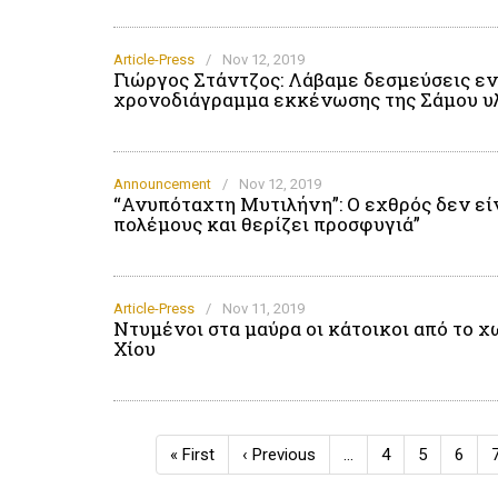
Article-Press
/
Nov 12, 2019
Γιώργος Στάντζος: Λάβαμε δεσμεύσεις εν
χρονοδιάγραμμα εκκένωσης της Σάμου υλ
Announcement
/
Nov 12, 2019
“Ανυπόταχτη Μυτιλήνη”: Ο εχθρός δεν εί
πολέμους και θερίζει προσφυγιά”
Article-Press
/
Nov 11, 2019
Ντυμένοι στα μαύρα οι κάτοικοι από το 
Χίου
Pagination
First
« First
Previous
‹ Previous
…
Page
4
Page
5
Page
6
page
page