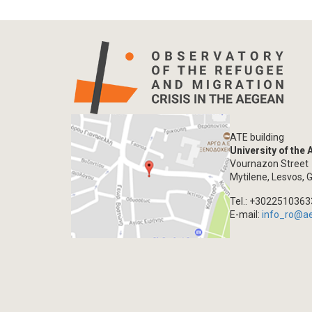
ATE building
University of the
Vournazon Street
Mytilene, Lesvos, 
Tel.: +302251036
E-mail:
info_ro@a