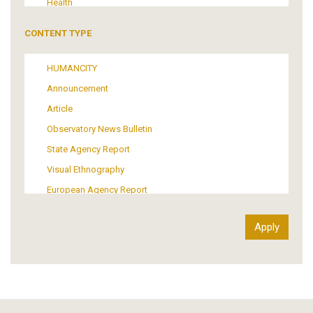
Health
Tourism
CONTENT TYPE
Politics
Media
HUMANCITY
Institutional Arrangements
Announcement
Support of Refugees and Migrants
Article
Material Culture
Observatory News Bulletin
Art
State Agency Report
Visual Ethnography
European Agency Report
Ιnter-Govermental Organization Report
International Organization Report
Report
Article-Press
Press Release
Statistics