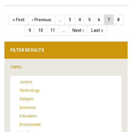
Pagination
First
« First
Previous
‹ Previous
…
Page
3
Page
4
Page
5
Page
6
Current
7
Page
8
page
page
page
Page
9
Page
10
Page
11
…
Next
Next ›
Last
Last »
page
page
FILTER RESULTS
TOPIC
Justice
Technology
Religion
Economy
Education
Environment