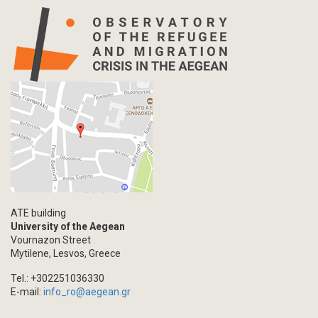
Info-graphic
Map
Letter
Interview
Primal Material
Photography
Events
Blogpost
Multimedia
Academic Journal Article
ATE building
Academic Journal Issue
University of the Aegean
Vournazon Street
Book/Monograph
Mytilene, Lesvos, Greece
Edited Volume
Tel.: +302251036330
Chapter in Collected Volume
E-mail:
info_ro@aegean.gr
Conference-Event