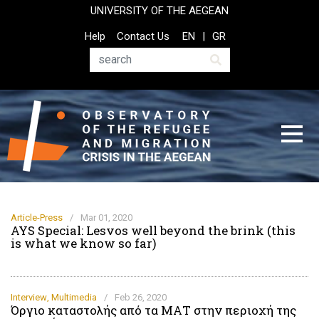
Skip
UNIVERSITY OF THE AEGEAN
to
Top
Help
Contact Us
EN
GR
main
Header
content
Menu
Search
Article-Press
/
Mar 01, 2020
AYS Special: Lesvos well beyond the brink (this
is what we know so far)
Interview
,
Multimedia
/
Feb 26, 2020
Όργιο καταστολής από τα ΜΑΤ στην περιοχή της