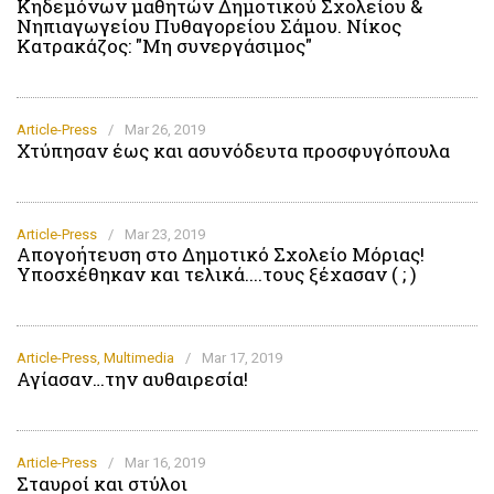
Κηδεμόνων μαθητών Δημοτικού Σχολείου &
Νηπιαγωγείου Πυθαγορείου Σάμου. Νίκος
Κατρακάζος: "Μη συνεργάσιμος"
Article-Press
/
Mar 26, 2019
Χτύπησαν έως και ασυνόδευτα προσφυγόπουλα
Article-Press
/
Mar 23, 2019
Απογοήτευση στο Δημοτικό Σχολείο Μόριας!
Υποσχέθηκαν και τελικά....τους ξέχασαν ( ; )
Article-Press
,
Multimedia
/
Mar 17, 2019
Αγίασαν…την αυθαιρεσία!
Article-Press
/
Mar 16, 2019
Σταυροί και στύλοι