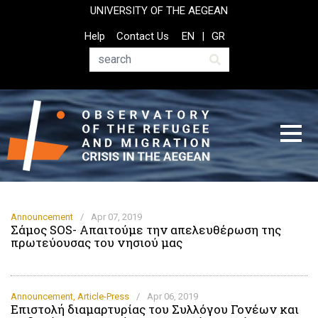
Skip
UNIVERSITY OF THE AEGEAN
to
Top
Help
Contact Us
EN
GR
main
Header
content
Menu
Search
Announcement
/
Apr 07, 2019
Σάμος SOS- Απαιτούμε την απελευθέρωση της
πρωτεύουσας του νησιού μας
Announcement
,
Article-Press
/
Apr 06, 2019
Επιστολή διαμαρτυρίας του Συλλόγου Γονέων και