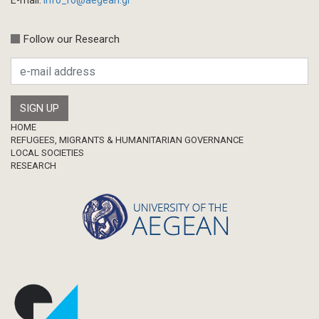
E-mail:
info_ro@aegean.gr
Conference-Event
Calls
Follow our Research
Research Publication
Master Thesis
Footer
HOME
REFUGEES, MIGRANTS & HUMANITARIAN GOVERNANCE
LOCAL SOCIETIES
RESEARCH