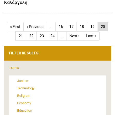
Καλάργαλη
Pagination
First
« First
Previous
‹ Previous
…
Page
16
Page
17
Page
18
Page
19
Current
20
page
page
page
Page
21
Page
22
Page
23
Page
24
…
Next
Next ›
Last
Last »
page
page
FILTER RESULTS
TOPIC
Justice
Technology
Religion
Economy
Education