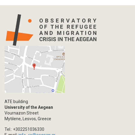
Press Release
Statistics
Info-graphic
Map
Letter
Interview
Primal Material
Photography
Events
Blogpost
Multimedia
Academic Journal Article
ATE building
Academic Journal Issue
University of the Aegean
Vournazon Street
Book/Monograph
Mytilene, Lesvos, Greece
Edited Volume
Tel.: +302251036330
Chapter in Collected Volume