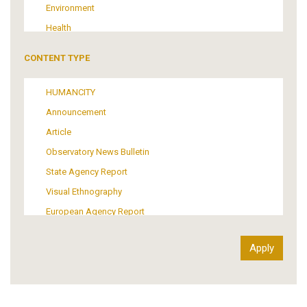
Environment
Health
Tourism
CONTENT TYPE
Politics
Media
HUMANCITY
Institutional Arrangements
Announcement
Support of Refugees and Migrants
Article
Material Culture
Observatory News Bulletin
Art
State Agency Report
Visual Ethnography
European Agency Report
Ιnter-Govermental Organization Report
International Organization Report
Report
Article-Press