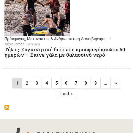
Πρόσφυγες, Μετανάστες & Ανθρωπιστική Διακυβέρνηση
/
Αύγουστος 19, 2024
Τήλος: Συγκινητική διάσωση προσφυγόπουλου 50
ημερών – Έπινε γάλα με θαλασσινό νερό
Σελιδοποίηση
Τρέχουσα
1
Σελίδα
2
Σελίδα
3
Σελίδα
4
Σελίδα
5
Σελίδα
6
Σελίδα
7
Σελίδα
8
Σελίδα
9
…
Next
››
σελίδα
page
Last
Last »
page