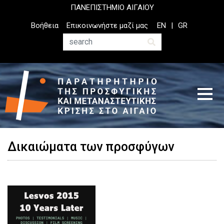
Παράκαμψη
ΠΑΝΕΠΙΣΤΗΜΙΟ ΑΙΓΑΙΟΥ
προς
Top
Βοήθεια
Επικοινωνήστε μαζί μας
EN
GR
το
Header
κυρίως
Menu
Αναζήτηση
περιεχόμενο
Δικαιώματα των προσφύγων