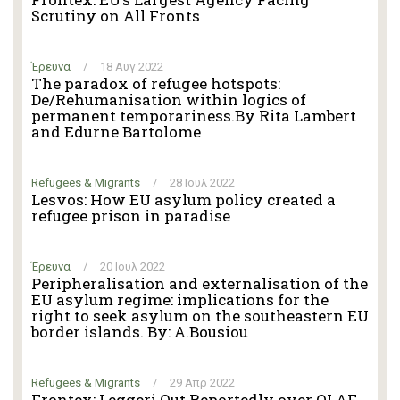
Scrutiny on All Fronts
Έρευνα
/
18 Αυγ 2022
The paradox of refugee hotspots:
De/Rehumanisation within logics of
permanent temporariness.By Rita Lambert
and Edurne Bartolome
Refugees & Migrants
/
28 Ιουλ 2022
Lesvos: How EU asylum policy created a
refugee prison in paradise
Έρευνα
/
20 Ιουλ 2022
Peripheralisation and externalisation of the
EU asylum regime: implications for the
right to seek asylum on the southeastern EU
border islands. By: A.Bousiou
Refugees & Migrants
/
29 Απρ 2022
Frontex: Leggeri Out Reportedly over OLAF