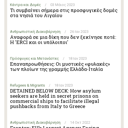
Κέντρα και Δομές
/
03 Μάιος 2023
Τι συμβαίνει σήμερα στις προσφυγικές δομές
στα νησιά του Αιγαίου
Ανθρωπιστική Διακυβέρνηση
/
26 Ιαν 2023
Αναφορά σε μια δίκη που δεν ξεκίνησε ποτέ:
Η 'ERCI και οι υπόλοιποι'
Πρόσφυγες και Μετανάστες
/
18 Ιαν 2023
Επαναπροωθήσεις: Οι μυστικές «φυλακές»
των πλοίων της γραμμής Ελλάδα-Ιταλία
Refugees & Migrants
/
18 Ιαν 2023
DETAINED BELOW DECK: How asylum
seekers are held in secret prisons on
commercial ships to facilitate illegal
pushbacks from Italy to Greece
Ανθρωπιστική Διακυβέρνηση
/
14 Οκτ 2022
Frontex: EU’s Largest Agency Facing