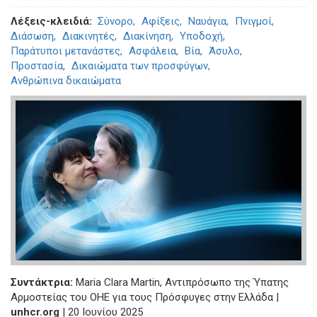
Λέξεις-κλειδιά
Σύνορο
Αφίξεις
Ναυάγια
Πνιγμοί
Διάσωση
Διακινητές
Διακίνηση
Υποδοχή
Παράτυποι μετανάστες
Ασφάλεια
Βία
Άσυλο
Προστασία
Δικαιώματα των προσφύγων
Ανθρώπινα δικαιώματα
Συντάκτρια:
Maria Clara Martin, Αντιπρόσωπο της Ύπατης
Αρμοστείας του ΟΗΕ για τους Πρόσφυγες στην Ελλάδα |
unhcr.org
| 20 Ιουνίου 2025