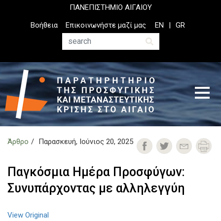
Παράκαμψη
ΠΑΝΕΠΙΣΤΗΜΙΟ ΑΙΓΑΙΟΥ
προς
Top
Βοήθεια
Επικοινωνήστε μαζί μας
EN
GR
το
Header
κυρίως
Menu
Αναζήτηση
περιεχόμενο
Άρθρο
Παρασκευή, Ιούνιος 20, 2025
Παγκόσμια Ημέρα Προσφύγων:
Συνυπάρχοντας με αλληλεγγύη
View Original