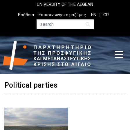
Παράκαμψη
UNIVERSITY OF THE AEGEAN
προς
Top
Βοήθεια
Επικοινωνήστε μαζί μας
EN
GR
το
Header
κυρίως
Menu
Αναζήτηση
περιεχόμενο
Political parties