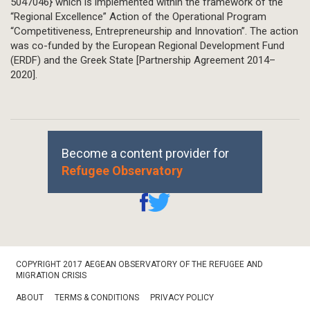
5047046} which is implemented within the framework of the
“Regional Excellence” Action of the Operational Program
“Competitiveness, Entrepreneurship and Innovation”. The action
was co-funded by the European Regional Development Fund
(ERDF) and the Greek State [Partnership Agreement 2014–
2020].
Become a content provider for
Refugee Observatory
Footer
COPYRIGHT 2017 AEGEAN OBSERVATORY OF THE REFUGEE AND
Bottom
MIGRATION CRISIS
ABOUT
TERMS & CONDITIONS
PRIVACY POLICY