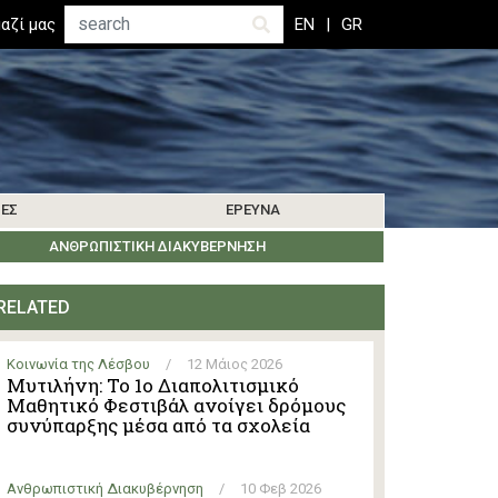
Αναζήτηση
αζί μας
EN
GR
ΊΕΣ
ΈΡΕΥΝΑ
ΜΑΤΑ
ΒΙΒΛΙΟΓΡΑΦΊΑ
ΚΟΙΝΩΝΊΑ ΤΗΣ ΛΈΡΟΥ
ΑΝΘΡΩΠΙΣΤΙΚΉ ΔΙΑΚΥΒΈΡΝΗΣΗ
ΕΝΗΜΕΡΏΣΕΙΣ ΈΡΕΥΝΑΣ
ΕΚΔΗΛΏΣΕΙΣ
ΆΛΛΑ ΝΗΣΙΆ
RELATED
Κοινωνία της Λέσβου
/
12 Μάιος 2026
Μυτιλήνη: Το 1ο Διαπολιτισμικό
Μαθητικό Φεστιβάλ ανοίγει δρόμους
συνύπαρξης μέσα από τα σχολεία
Ανθρωπιστική Διακυβέρνηση
/
10 Φεβ 2026