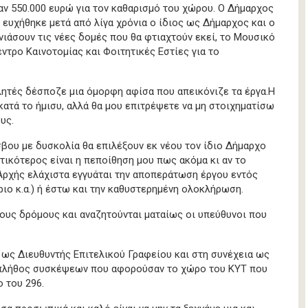
 550.000 ευρώ για τον καθαρισμό του χώρου. Ο Δήμαρχος
 ευχήθηκε μετά από λίγα χρόνια ο ίδιος ως Δήμαρχος και ο
ιάσουν τις νέες δομές που θα φτιαχτούν εκεί, το Μουσικό
έντρο Καινοτομίας και Φοιτητικές Εστίες για το
λητές δέσποζε μια όμορφη αφίσα που απεικόνιζε τα έργα.Η
ατά το ήμισυ, αλλά θα μου επιτρέψετε να μη στοιχηματίσω
υς.
βου με δυσκολία θα επιλέξουν εκ νέου τον ίδιο Δήμαρχο
τικότερος είναι η πεποίθηση μου πως ακόμα κι αν το
Αρχής ελάχιστα εγγυάται την αποπεράτωση έργου εντός
ιο κ.α.) ή έστω και την καθυστερημένη ολοκλήρωση.
ους δρόμους και αναζητούνται ματαίως οι υπεύθυνοι που
 ως Διευθυντής Επιτελικού Γραφείου και στη συνέχεια ως
ε πλήθος συσκέψεων που αφορούσαν το χώρο του ΚΥΤ που
 του 296.