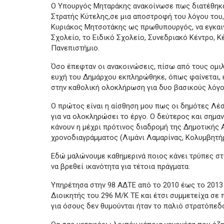
Ο Υπουργός Μηταράκης ανακοίνωσε πως διατέθηκαν
Στρατής Κύτελης,σε μια αποστροφή του λόγου του,
Κυριάκος Μητσοτάκης ως πρωθυπουργός, να εγκαιν
Σχολείο, το Ειδικό Σχολείο, Συνεδριακό Κέντρο, Κ
Πανεπιστήμιο.
Όσο έπεφταν οι ανακοινώσεις, πίσω από τους ομι
ευχή του Δημάρχου εκπληρώθηκε, όπως φαίνεται, κ
στην καθολική ολοκλήρωση για δυο βασικούς λόγο
Ο πρώτος είναι η αίσθηση μου πως οι δημότες Λέσ
για να ολοκληρώσει το έργο. Ο δεύτερος και σημαν
κάνουν η μέχρι πρότινος διαδρομή της Δημοτικής 
χρονοδιαγράμματος (Λιμάνι Λαμαρίνας, Κολυμβητήρ
Εδώ μαλώνουμε καθημερινά ποιος κάνει τρύπες στ
να βρεθεί ικανότητα για τέτοια πράγματα.
Υπηρέτησα στην 98 ΑΔΤΕ από το 2010 έως το 2013
Διοικητής του 296 Μ/Κ ΤΕ και έτσι συμμετείχα σ
για όσους δεν θυμούνται ήταν το παλιό στρατόπεδο