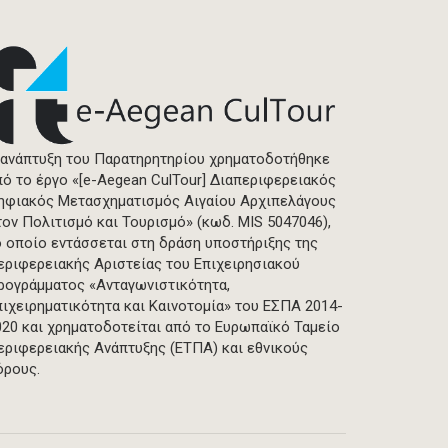
 ανάπτυξη του Παρατηρητηρίου χρηματοδοτήθηκε
πό το έργο «[e-Aegean CulTour] Διαπεριφερειακός
ηφιακός Μετασχηματισμός Αιγαίου Αρχιπελάγους
τον Πολιτισμό και Τουρισμό» (κωδ. MIS 5047046),
ο οποίο εντάσσεται στη δράση υποστήριξης της
εριφερειακής Αριστείας του Επιχειρησιακού
ρογράμματος «Ανταγωνιστικότητα,
πιχειρηματικότητα και Καινοτομία» του ΕΣΠΑ 2014-
020 και χρηματοδοτείται από το Ευρωπαϊκό Ταμείο
εριφερειακής Ανάπτυξης (ΕΤΠΑ) και εθνικούς
όρους.