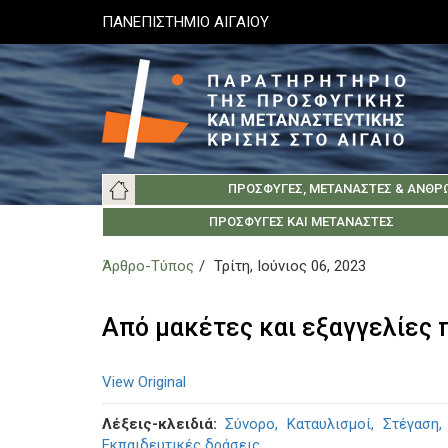
Παράκαμψη
ΠΑΝΕΠΙΣΤΗΜΙΟ ΑΙΓΑΙΟΥ
προς
το
κυρίως
περιεχόμενο
Main
ΠΡΌΣΦΥΓΕΣ, ΜΕΤΑΝΆΣΤΕΣ & ΑΝΘΡ
navigation
ΠΑΝΕΠΙΣΤΉΜΙΟ ΑΙΓΑΊΟΥ
ΚΟΙΝΩΝΊΑ ΤΗΣ ΛΈΣΒΟΥ
ΣΧΕΤΙΚΆ
ΠΡΌΣΦΥΓΕΣ ΚΑΙ ΜΕΤΑΝΆΣΤΕΣ
ΚΟΙΝΩΝΊΑ ΤΗΣ Χ
ΕΛΛΗΝΙΚΆ ΙΔΡΎ
ΑΡΧ
Άρθρο-Τύπος
Τρίτη, Ιούνιος 06, 2023
Από μακέτες και εξαγγελίες 
View Original
Λέξεις-κλειδιά
Σύνορο
Καταυλισμοί
Στέγαση
Εκπαιδευτικές δράσεις