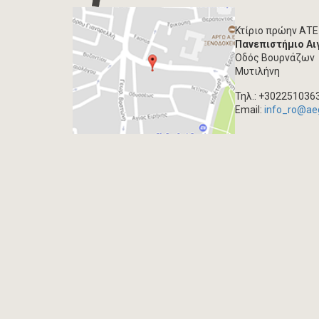
Κτίριο πρώην ΑΤΕ
Πανεπιστήμιο Αι
Οδός Βουρνάζων
Μυτιλήνη
Τηλ.: +302251036
Email:
info_ro@ae