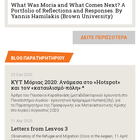
What Was Moria and What Comes Next? A
Portfolio of Reflections and Responses. By
Yannis Hamilakis (Brown University)
ΔΕΙΤΕ ΠΕΡΙΣΣΟΤΕΡΑ
BLOG ΠΑΡΑΤΗΡΗΤΗΡΙΟΥ
23 Σεπ 2020
ΚΥΤ Μόριας 2020: Ανάμεσα στο «Hotspot»
και τον «καταυλισμό-πόλη» *
Άρθρο του Παυσανία Καραθανάση (μεταδιδακτορικού ερευνητή στο
Πανεπιστήμιο Αιγαίου - ερευνητικό πρόγραμμα Human(c)ity), για
το Παρατηρητήριο της Προσφυγικής και Μεταναστευτικής Κρίσης
στο Αιγαίο | Αύγουστος 2020.
11 Απρ 2020
Letters from Lesvos 3
Observatory of the Refugee and Migration Crisis in the Aegean, 11 April