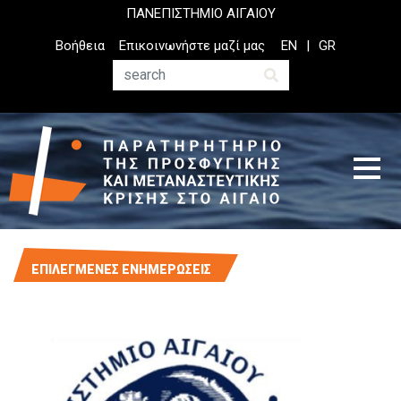
Παράκαμψη
ΠΑΝΕΠΙΣΤΗΜΙΟ ΑΙΓΑΙΟΥ
προς
Top
Βοήθεια
Επικοινωνήστε μαζί μας
EN
GR
το
Header
κυρίως
Menu
Αναζήτηση
περιεχόμενο
ΕΠΙΛΕΓΜΕΝΕΣ ΕΝΗΜΕΡΩΣΕΙΣ