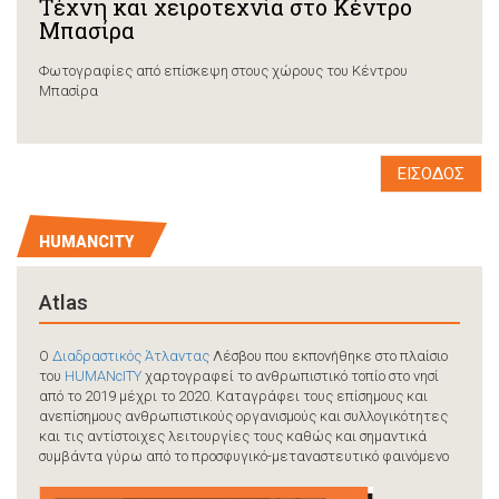
Τέχνη και χειροτεχνία στο Κέντρο
Μπασίρα
Φωτογραφίες από επίσκεψη στους χώρους του Κέντρου
Μπασίρα
ΕΙΣΟΔΟΣ
HUMANCITY
Atlas
O
Διαδραστικός Άτλαντας
Λέσβου που εκπονήθηκε στο πλαίσιο
του
HUMANcITY
χαρτογραφεί το ανθρωπιστικό τοπίο στο νησί
από το 2019 μέχρι το 2020. Καταγράφει τους επίσημους και
ανεπίσημους ανθρωπιστικούς οργανισμούς και συλλογικότητες
και τις αντίστοιχες λειτουργίες τους καθώς και σημαντικά
συμβάντα γύρω από το προσφυγικό-μεταναστευτικό φαινόμενο