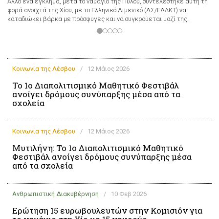
Άλλο ένα έγκλημα, μετά το ναυάγιο της Πύλου, συντελέστηκε αυτή τη
αν
φορά ανοιχτά της Χίου, με το Ελληνικό Λιμενικό (ΛΣ/ΕΛΑΚΤ) να
με
καταδιώκει βάρκα με πρόσφυγες και να συγκρούεται μαζί της.
Κοινωνία της Λέσβου
/
12 Μάιος 2026
Το 1ο Διαπολιτισμικό Μαθητικό Φεστιβάλ
ανοίγει δρόμους συνύπαρξης μέσα από τα
σχολεία
Κοινωνία της Λέσβου
/
12 Μάιος 2026
Μυτιλήνη: Το 1ο Διαπολιτισμικό Μαθητικό
Φεστιβάλ ανοίγει δρόμους συνύπαρξης μέσα
από τα σχολεία
Ανθρωπιστική Διακυβέρνηση
/
10 Φεβ 2026
Ερώτηση 15 ευρωβουλευτών στην Κομισιόν για