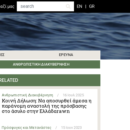
Αναζήτηση
αζί μας
EN
GR
ΊΕΣ
ΈΡΕΥΝΑ
ΜΑΤΑ
ΒΙΒΛΙΟΓΡΑΦΊΑ
ΚΟΙΝΩΝΊΑ ΤΗΣ ΛΈΡΟΥ
ΑΝΘΡΩΠΙΣΤΙΚΉ ΔΙΑΚΥΒΈΡΝΗΣΗ
ΕΝΗΜΕΡΏΣΕΙΣ ΈΡΕΥΝΑΣ
ΕΚΔΗΛΏΣΕΙΣ
ΆΛΛΑ ΝΗΣΙΆ
RELATED
Ανθρωπιστική Διακυβέρνηση
/
16 Ιουλ 2025
Κοινή Δήλωση: Να αποσυρθεί άμεσα η
παράνομη αναστολή της πρόσβασης
στο άσυλο στην Ελλάδαrawn
Πρόσφυγες και Μετανάστες
/
15 Ιουν 2023