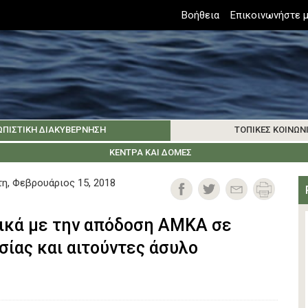
Top
Βοήθεια
Επικοινωνήστε μ
Header
Menu
ΩΠΙΣΤΙΚΉ ΔΙΑΚΥΒΈΡΝΗΣΗ
ΤΟΠΙΚΈΣ ΚΟΙΝΩΝ
ΊΟΥ
ΜΑΤΑ & ΦΟΡΕΊΣ
ΕΊΟ
ΚΟΙΝΩΝΊΑ ΤΗΣ ΣΆΜΟΥ
ΙΔΡΎΜΑΤΑ & ΦΟΡΕΊΣ ΤΟΥ ΕΞΩΤΕΡΙΚΟΎ
ΚΈΝΤΡΑ ΚΑΙ ΔΟΜΈΣ
ΕΝΗΜΕΡΏΣΕΙΣ
ΚΟΙΝΩΝΊΑ ΤΗΣ ΚΩ
ΘΈ
η, Φεβρουάριος 15, 2018
τικά με την απόδοση ΑΜΚΑ σε
σίας και αιτούντες άσυλο