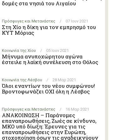
δομές στα νησιά του Αιγαίου
Πρόσφυγες και Μετανάστες
/
07 Ιουν 2021
Στη Χίο η δίκη για τον εμπρησμό του
ΚΥΤ Μόριας
Κοινωνία της Χίου
/
05 Ιουν 2021
Μήνυμα ανυποχώρητου αγώνα
έστειλε η λαϊκή συνέλευση στο Θόλος
Κοινωνία της Λέσβου
/
28 Μαρ 2021
Όλοι εναντίων του νέου συμφώνου!
Βροντοφωνάζει ΟΧΙ όλη η Λέσβος
Πρόσφυγες και Μετανάστες
/
16 Μαρ 2021
ΑΝΑΚΟΙΝΩΣΗ – Παράνομες
επαναπροωθήσεις, Ζωές σε κίνδυνο,
ΜΚΟ υπό δίωξη: Έρευνες για τις
επαναπροωθήσεις στην Ευρώπη,
στοχοποίηση όσων τις αναδεικνύουν