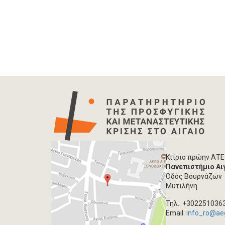
Κτίριο πρώην ΑΤΕ
Πανεπιστήμιο Αι
Οδός Βουρνάζων
Μυτιλήνη
Τηλ.: +302251036
Email:
info_ro@ae