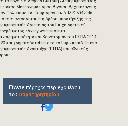
πό το έργο «[e-Aegean CulTour] Διαπεριφερειακός
ηφιακός Μετασχηματισμός Αιγαίου Αρχιπελάγους
τον Πολιτισμό και Τουρισμό» (κωδ. MIS 5047046),
ο οποίο εντάσσεται στη δράση υποστήριξης της
εριφερειακής Αριστείας του Επιχειρησιακού
ρογράμματος «Ανταγωνιστικότητα,
πιχειρηματικότητα και Καινοτομία» του ΕΣΠΑ 2014-
020 και χρηματοδοτείται από το Ευρωπαϊκό Ταμείο
εριφερειακής Ανάπτυξης (ΕΤΠΑ) και εθνικούς
όρους.
Γίνετε πάροχος περιεχομένου
του
Παρατηρητηρίου