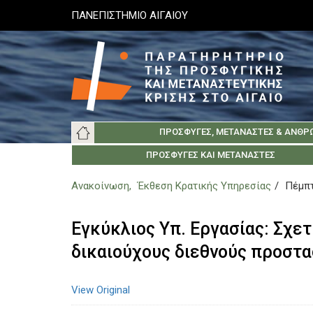
Παράκαμψη
ΠΑΝΕΠΙΣΤΗΜΙΟ ΑΙΓΑΙΟΥ
προς
το
κυρίως
περιεχόμενο
Main
ΠΡΌΣΦΥΓΕΣ, ΜΕΤΑΝΆΣΤΕΣ & ΑΝΘΡ
navigation
ΠΑΝΕΠΙΣΤΉΜΙΟ ΑΙΓΑΊΟΥ
ΚΟΙΝΩΝΊΑ ΤΗΣ ΛΈΣΒΟΥ
ΣΧΕΤΙΚΆ
ΠΡΌΣΦΥΓΕΣ ΚΑΙ ΜΕΤΑΝΆΣΤΕΣ
ΚΟΙΝΩΝΊΑ ΤΗΣ Χ
ΕΛΛΗΝΙΚΆ ΙΔΡΎ
ΑΡΧ
Ανακοίνωση
Έκθεση Κρατικής Υπηρεσίας
Πέμπτ
Εγκύκλιος Υπ. Εργασίας: Σχε
δικαιούχους διεθνούς προστα
View Original