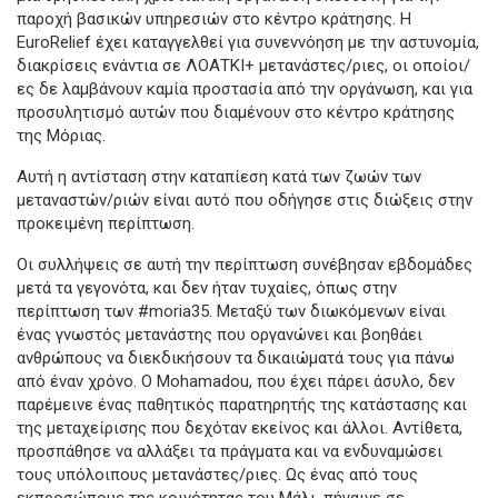
παροχή βασικών υπηρεσιών στο κέντρο κράτησης. Η
EuroRelief έχει καταγγελθεί για συνεννόηση με την αστυνομία,
διακρίσεις ενάντια σε ΛΟΑΤΚΙ+ μετανάστες/ριες, οι οποίοι/
ες δε λαμβάνουν καμία προστασία από την οργάνωση, και για
προσυλητισμό αυτών που διαμένουν στο κέντρο κράτησης
της Μόριας.
Αυτή η αντίσταση στην καταπίεση κατά των ζωών των
μεταναστών/ριών είναι αυτό που οδήγησε στις διώξεις στην
προκειμένη περίπτωση.
​Οι συλλήψεις σε αυτή την περίπτωση συνέβησαν εβδομάδες
μετά τα γεγονότα, και δεν ήταν τυχαίες, όπως στην
περίπτωση των #moria35. Μεταξύ των διωκόμενων είναι
ένας γνωστός μετανάστης που οργανώνει και βοηθάει
ανθρώπους να διεκδικήσουν τα δικαιώματά τους για πάνω
από έναν χρόνο. Ο Mohamadou, που έχει πάρει άσυλο, δεν
παρέμεινε ένας παθητικός παρατηρητής της κατάστασης και
της μεταχείρισης που δεχόταν εκείνος και άλλοι. Αντίθετα,
προσπάθησε να αλλάξει τα πράγματα και να ενδυναμώσει
τους υπόλοιπους μετανάστες/ριες. Ως ένας από τους