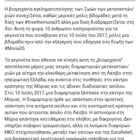
Η βιομηχανία εγκληματοποίησης των ζωών των μεταναστών/
ριών συνεχίζεται, καθώς μερικές μόλις βδομάδες μετά τη
δίκη των #freethemoria35 άλλη μια δίκη διαδραματίζεται στη
Χίο. Αυτή τη φορά, 10 άνθρωποι κατηγορούνται για τα
γεγονότα που συνέβησαν στις 10 Ιούλη του 2017, μόλις μια
βδομάδα πριν από την εξέγερση που οδήγησε στη δίωξη των
#Moria35.
Τα γεγονότα που έθεσαν σε κίνηση αυτή τη „βιομηχανία“
αποτέλεσαν μέρος μιας σειράς διαμαρτυριών μεταναστών/
ριών με αίτημα την ελεύθερη μετακίνηση από τη Λέσβο στην
ηπειρωτική Ελλάδα, και ενάντια στις συνθήκες στο κέντρο
κράτησης της Μόριας και τις άδικες διαδικασίες ασύλου.
Στις 10 Ιούλη 2017, μια διαμαρτυρία ξέσπασε στο κέντρο της
Μόριας. Η διαμαρτυρία ήρθε ως απάντηση στην αρνητική
απάντηση στα αιτήματα ασύλου και στη συστηματική κράτηση
αυτών που αιτούνται άσυλο στη Λέσβο. Η αστυνομία στη
Μόρια απάντησε επιτιθέμενη στο πλήθος με δακρυγόνα. Δεν
υπήρξαν σοβαροί τραυματισμοί, αλλά τα λυόμενα διαφόρων
ΜΚΟ στοχοποιήθηκαν, μεταξύ των οποίων και της EuroRelief,
μια θρησκευτική χριστιανική οργάνωση υπεύθυνη για την