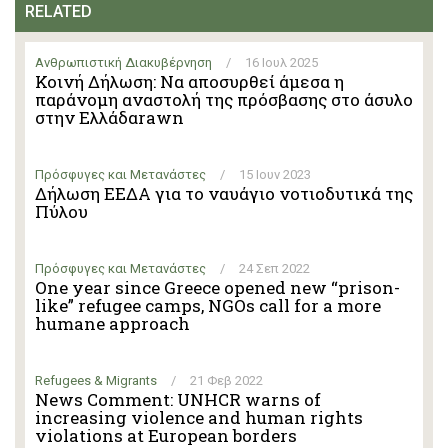
RELATED
Ανθρωπιστική Διακυβέρνηση
/
16 Ιουλ 2025
Κοινή Δήλωση: Να αποσυρθεί άμεσα η
παράνομη αναστολή της πρόσβασης στο άσυλο
στην Ελλάδαrawn
Πρόσφυγες και Μετανάστες
/
15 Ιουν 2023
Δήλωση ΕΕΔΑ για το ναυάγιο νοτιοδυτικά της
Πύλου
Πρόσφυγες και Μετανάστες
/
24 Σεπ 2022
One year since Greece opened new “prison-
like” refugee camps, NGOs call for a more
humane approach
Refugees & Migrants
/
21 Φεβ 2022
News Comment: UNHCR warns of
increasing violence and human rights
violations at European borders