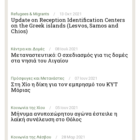
Refugees & Migrants
/
13 Οκτ 2021
Update on Reception Identification Centers
on the Greek islands (Lesvos, Samos and
Chios)
Κέντρα και Δομές
/
08 Ιουλ 2021
Μεταναστευτικό: Ο σχεδιασμός για τις δομές
στα νησιά του Αιγαίου
Πρόσφυγες και Μετανάστες
/
07 Ιουν 2021
Στη Χίο η δίκη για τον εμπρησμό του ΚΥΤ
Μόριας
Κοινωνία της Χίου
/
05 Ιουν 2021
Μήνυμα ανυποχώρητου αγώνα έστειλε η
λαϊκή συνέλευση στο Θόλος
Κοινωνία της Λέσβου
/
28 Μαρ 2021