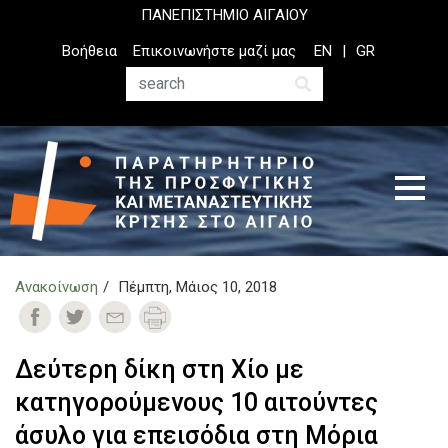
Παράκαμψη
ΠΑΝΕΠΙΣΤΗΜΙΟ ΑΙΓΑΙΟΥ
προς
Top
Βοήθεια
Επικοινωνήστε μαζί μας
EN
GR
το
Header
κυρίως
Menu
Αναζήτηση
περιεχόμενο
Ανακοίνωση
Πέμπτη, Μάιος 10, 2018
Δεύτερη δίκη στη Χίο με
κατηγορούμενους 10 αιτούντες
άσυλο για επεισόδια στη Μόρια