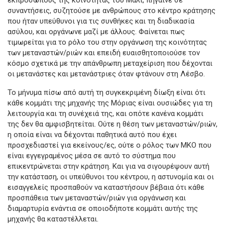
εκπροσώπους της κοινότητας του Μάλι, πήγαινε σε
συναντήσεις, συζητούσε με ανθρώπους στο κέντρο κράτησης
που ήταν υπεύθυνοι για τις συνθήκες και τη διαδικασία
ασύλου, και οργάνωνε μαζί με άλλους. Φαίνεται πως
τιμωρείται για το ρόλο του στην οργάνωση της κοινότητας
των μεταναστών/ριών και επειδή ευαισθητοποιούσε τον
κόσμο σχετικά με την απάνθρωπη μεταχείριση που δέχονται
οι μετανάστες και μετανάστριες όταν φτάνουν στη Λέσβο.
Το μήνυμα πίσω από αυτή τη συγκεκριμένη δίωξη είναι ότι
κάθε κομμάτι της μηχανής της Μόριας είναι ουσιώδες για τη
λειτουργία και τη συνέχειά της, και οπότε κανένα κομμάτι
της δεν θα αμφισβητείται. Ούτε η θέση των μεταναστών/ριών,
η οποία είναι να δέχονται παθητικά αυτό που έχει
προσχεδιαστεί για εκείνους/ες, ούτε ο ρόλος των ΜΚΟ που
είναι εγγεγραμένος μέσα σε αυτό το σύστημα που
επικεντρώνεται στην κράτηση. Και για να σιγουρέψουν αυτή
την κατάσταση, οι υπεύθυνοι του κέντρου, η αστυνομία και οι
εισαγγελείς προσπαθούν να καταστήσουν βέβαια ότι κάθε
προσπάθεια των μεταναστών/ριών για οργάνωση και
διαμαρτυρία ενάντια σε οποιοδήποτε κομμάτι αυτής της
μηχανής θα καταστέλλεται.