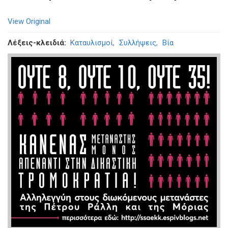
View Original
Λέξεις-κλειδιά
Καταυλισμοί
Συλλήψεις
Βία