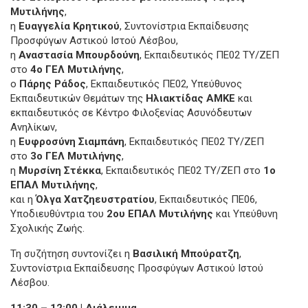
Μυτιλήνης
,
η
Ευαγγελία Κρητικού
, Συντονίστρια Εκπαίδευσης
Προσφύγων Αστικού Ιστού Λέσβου,
η
Αναστασία Μπουρδούνη
, Εκπαιδευτικός ΠΕ02 ΤΥ/ΖΕΠ
στο
4ο ΓΕΛ Μυτιλήνης
,
ο
Πάρης Ράδος
, Εκπαιδευτικός ΠΕ02, Υπεύθυνος
Εκπαιδευτικών Θεμάτων της
Ηλιακτίδας ΑΜΚΕ
και
εκπαιδευτικός σε Κέντρο Φιλοξενίας Ασυνόδευτων
Ανηλίκων,
η
Ευφροσύνη Σιαμπάνη
, Εκπαιδευτικός ΠΕ02 ΤΥ/ΖΕΠ
στο
3ο ΓΕΛ Μυτιλήνης
,
η
Μυρσίνη Στέκκα
, Εκπαιδευτικός ΠΕ02 ΤΥ/ΖΕΠ στο
1ο
ΕΠΑΛ Μυτιλήνης
,
και η
Όλγα Χατζηευστρατίου
, Εκπαιδευτικός ΠΕ06,
Υποδιευθύντρια του
2ου ΕΠΑΛ Μυτιλήνης
και Υπεύθυνη
Σχολικής Ζωής.
Τη συζήτηση συντονίζει η
Βασιλική Μπούρατζη
,
Συντονίστρια Εκπαίδευσης Προσφύγων Αστικού Ιστού
Λέσβου.
11:30 – 12:00 | Διάλειμμα