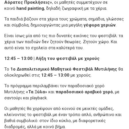
Αόρατες Προκλήσεις»
, οι μαθητές συμμετέχουν σε
κοινό
hand painting
, δηλαδή ζωγραφική με τα χέρια.
Τα παιδιά βάζουν στα χέρια τους χρώματα, σημάδια, γλώσσες
και σύμβολα, δημιουργώντας μια μεγάλη
γέφυρα χεριών
.
Είναι ίσως μία από τις πιο δυνατές εικόνες του φεστιβάλ: τα
χέρια των παιδιών δεν ζητούν θεωρίες. Ζητούν χώρο. Και
αυτό είναι το σχολείο στα καλύτερά του.
12:45 – 13:00 | Λήξη του φεστιβάλ με χορούς
Το
1ο Διαπολιτισμικό Μαθητικό Φεστιβάλ Μυτιλήνης
θα
ολοκληρωθεί στις
12:45 – 13:00
με χορούς.
Το πρόγραμμα περιλαμβάνει τον παραδοσιακό χορό
Μυτιλήνης
«Τα Ξύλα»
και
παραδοσιακό αραβικό χορό
, με
σαντούρι και playback.
Οι μαθητές θα χορέψουν από κοινού σε μεικτές ομάδες,
κλείνοντας το φεστιβάλ με έναν τρόπο απλό, ανθρώπινο και
βαθιά συμβολικό: στον ίδιο κύκλο, με διαφορετικές
διαδρομές, αλλά με κοινό βήμα.