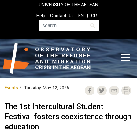
Skip
UNIVERSITY OF THE AEGEAN
to
Top
Help
Contact Us
EN
GR
main
Header
content
Menu
Search
Events
Tuesday, May 12, 2026
The 1st Intercultural Student
Festival fosters coexistence through
education