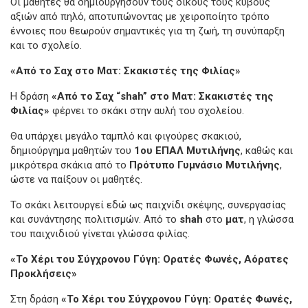
Οι μαθητές θα δημιουργήσουν τους δικούς τους κύβους
αξιών από πηλό, αποτυπώνοντας με χειροποίητο τρόπο
έννοιες που θεωρούν σημαντικές για τη ζωή, τη συνύπαρξη
και το σχολείο.
«Από το Σαχ στο Ματ: Σκακιστές της Φιλίας»
Η δράση
«Από το Σαχ “shah” στο Ματ: Σκακιστές της
Φιλίας»
φέρνει το σκάκι στην αυλή του σχολείου.
Θα υπάρχει μεγάλο ταμπλό και φιγούρες σκακιού,
δημιούργημα μαθητών του
1ου ΕΠΑΛ Μυτιλήνης
, καθώς και
μικρότερα σκάκια από το
Πρότυπο Γυμνάσιο Μυτιλήνης
,
ώστε να παίξουν οι μαθητές.
Το σκάκι λειτουργεί εδώ ως παιχνίδι σκέψης, συνεργασίας
και συνάντησης πολιτισμών. Από το
shah
στο
ματ
, η γλώσσα
του παιχνιδιού γίνεται γλώσσα φιλίας.
«Το Χέρι του Σύγχρονου Γύγη: Ορατές Φωνές, Αόρατες
Προκλήσεις»
Στη δράση
«Το Χέρι του Σύγχρονου Γύγη: Ορατές Φωνές,