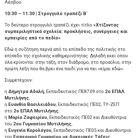
Λέσβου.
10:30 – 11:30 | Στρογγυλό τραπέζι Β΄
Το δεύτερο στρογγυλό τραπέζι έχει τίτλο
«Χτίζοντας
συμπεριληπτικά σχολεία: προκλήσεις, συνέργειες και
εμπειρίες από το πεδίο»
.
Εδώ η συζήτηση περνά από το επίπεδο της πολιτικής στο
επίπεδο της σχολικής καθημερινότητας. Δηλαδή εκεί όπου
όλα κρίνονται: στην τάξη, στον διάδρομο, στο προαύλιο, στην
πρώτη λέξη που θα βρει ένα παιδί για να πει «είμαι εδώ».
Συμμετέχουν:
η
Δήμητρα Αδαλή
, Εκπαιδευτικός ΠΕ87.09 στο
2ο ΕΠΑΛ
Μυτιλήνης
,
η
Ευανθία Βασιλειάδου
, Εκπαιδευτικός ΠΕ02, ΤΥ-ΖΕΠ
στο
2ο ΕΠΑΛ Μυτιλήνης
,
η
Μαρία Ζαφειρίου
, Εκπαιδευτικός ΠΕ02 και Διευθύντρια
του
2ου Γυμνασίου Μυτιλήνης
,
η
Ευγενία Κορολόγου
, Εκπαιδευτικός ΠΕ05 και Διευθύντρια
του
Εσπερινού Γυμνασίου με Λυκειακές Τάξεις