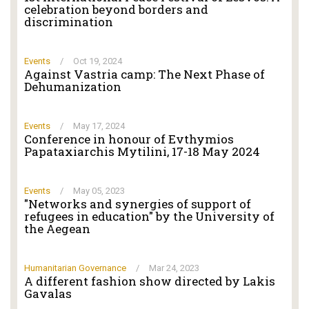
celebration beyond borders and
discrimination
Events
/
Oct 19, 2024
Against Vastria camp: The Next Phase of
Dehumanization
Events
/
May 17, 2024
Conference in honour of Evthymios
Papataxiarchis Mytilini, 17-18 May 2024
Events
/
May 05, 2023
"Networks and synergies of support of
refugees in education" by the University of
the Aegean
Humanitarian Governance
/
Mar 24, 2023
A different fashion show directed by Lakis
Gavalas