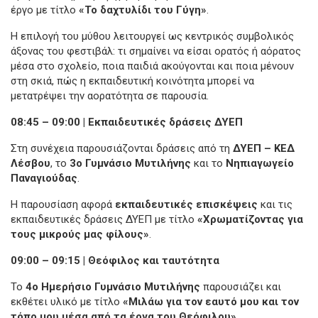
έργο με τίτλο
«Το δαχτυλίδι του Γύγη»
.
Η επιλογή του μύθου λειτουργεί ως κεντρικός συμβολικός
άξονας του φεστιβάλ: τι σημαίνει να είσαι ορατός ή αόρατος
μέσα στο σχολείο, ποια παιδιά ακούγονται και ποια μένουν
στη σκιά, πώς η εκπαιδευτική κοινότητα μπορεί να
μετατρέψει την αορατότητα σε παρουσία.
08:45 – 09:00 | Εκπαιδευτικές δράσεις ΔΥΕΠ
Στη συνέχεια παρουσιάζονται δράσεις από τη
ΔΥΕΠ – ΚΕΔ
Λέσβου
, το
3ο Γυμνάσιο Μυτιλήνης
και το
Νηπιαγωγείο
Παναγιούδας
.
Η παρουσίαση αφορά
εκπαιδευτικές επισκέψεις
και τις
εκπαιδευτικές δράσεις ΔΥΕΠ με τίτλο
«Χρωματίζοντας για
τους μικρούς μας φίλους»
.
09:00 – 09:15 | Θεόφιλος και ταυτότητα
Το
4ο Ημερήσιο Γυμνάσιο Μυτιλήνης
παρουσιάζει και
εκθέτει υλικό με τίτλο
«Μιλάω για τον εαυτό μου και τον
τόπο μου μέσα από τα έργα του Θεόφιλου»
.