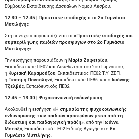
Σύμβουλο Εκπαίδευσης Δασκάλων Νομού Λέσβου.
12:30 – 12:45 | Πρακτικές υποδοχής στο 2ο Γυμνάσιο
Μυτιλήνης
Στη συνέχεια παρουσιάζονται οι
«Πρακτικές υποδοχής και
συμπερίληψης παιδιών προσφύγων στο 2ο Γυμνάσιο
Μυτιλήνης»
.
Την εισήγηση παρουσιάζουν η
Μαρία Ζαφειρίου
,
Εκπαιδευτικός ΠΕ02 και Διευθύντρια του 2ου Γυμνασίου,
η
Κυριακή Καραμούζου
, Εκπαιδευτικός ΠΕ02 Τ.Υ. ΖΕΠ,
η
Γιασεμή Πανσεληνά
, Εκπαιδευτικός ΠΕ86, και ο
Ιωάννης
Τζελβές
, Εκπαιδευτικός ΠΕ02.
12:45 – 13:00 | Ψυχοκοινωνική ενδυνάμωση
Ακολουθεί η εισήγηση
«Η σημασία της ψυχοκοινωνικής
ενδυνάμωσης των παιδιών προσφύγων μέσα από τη
διδακτική και παιδαγωγική πράξη»
, από την
Ιωάννα
Μεταξά
, Εκπαιδευτικό ΠΕ02 Ειδικής Αγωγής στο
5ο
Γυμνάσιο Μυτιλήνης
.