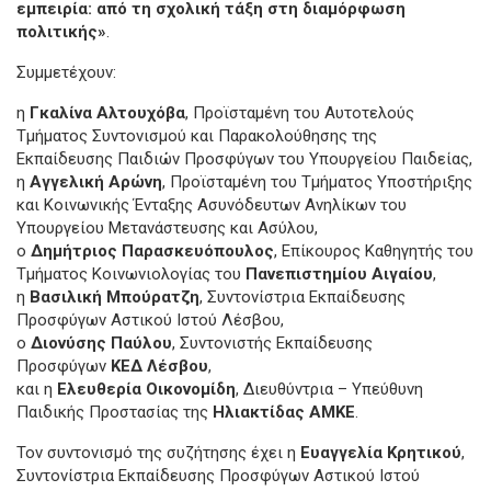
εμπειρία: από τη σχολική τάξη στη διαμόρφωση
πολιτικής»
.
Συμμετέχουν:
η
Γκαλίνα Αλτουχόβα
, Προϊσταμένη του Αυτοτελούς
Τμήματος Συντονισμού και Παρακολούθησης της
Εκπαίδευσης Παιδιών Προσφύγων του Υπουργείου Παιδείας,
η
Αγγελική Αρώνη
, Προϊσταμένη του Τμήματος Υποστήριξης
και Κοινωνικής Ένταξης Ασυνόδευτων Ανηλίκων του
Υπουργείου Μετανάστευσης και Ασύλου,
ο
Δημήτριος Παρασκευόπουλος
, Επίκουρος Καθηγητής του
Τμήματος Κοινωνιολογίας του
Πανεπιστημίου Αιγαίου
,
η
Βασιλική Μπούρατζη
, Συντονίστρια Εκπαίδευσης
Προσφύγων Αστικού Ιστού Λέσβου,
ο
Διονύσης Παύλου
, Συντονιστής Εκπαίδευσης
Προσφύγων
ΚΕΔ Λέσβου
,
και η
Ελευθερία Οικονομίδη
, Διευθύντρια – Υπεύθυνη
Παιδικής Προστασίας της
Ηλιακτίδας ΑΜΚΕ
.
Τον συντονισμό της συζήτησης έχει η
Ευαγγελία Κρητικού
,
Συντονίστρια Εκπαίδευσης Προσφύγων Αστικού Ιστού