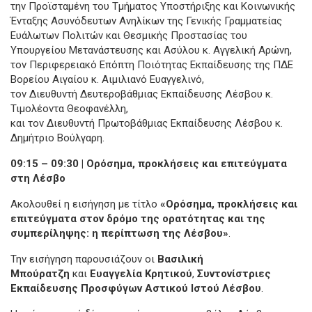
την Προϊσταμένη του Τμήματος Υποστήριξης και Κοινωνικής
Ένταξης Ασυνόδευτων Ανηλίκων της Γενικής Γραμματείας
Ευάλωτων Πολιτών και Θεσμικής Προστασίας του
Υπουργείου Μετανάστευσης και Ασύλου κ. Αγγελική Αρώνη,
τον Περιφερειακό Επόπτη Ποιότητας Εκπαίδευσης της ΠΔΕ
Βορείου Αιγαίου κ. Αιμιλιανό Ευαγγελινό,
τον Διευθυντή Δευτεροβάθμιας Εκπαίδευσης Λέσβου κ.
Τιμολέοντα Θεοφανέλλη,
και τον Διευθυντή Πρωτοβάθμιας Εκπαίδευσης Λέσβου κ.
Δημήτριο Βούλγαρη.
09:15 – 09:30 | Ορόσημα, προκλήσεις και επιτεύγματα
στη Λέσβο
Ακολουθεί η εισήγηση με τίτλο
«Ορόσημα, προκλήσεις και
επιτεύγματα στον δρόμο της ορατότητας και της
συμπερίληψης: η περίπτωση της Λέσβου»
.
Την εισήγηση παρουσιάζουν οι
Βασιλική
Μπούρατζη
και
Ευαγγελία Κρητικού
,
Συντονίστριες
Εκπαίδευσης Προσφύγων Αστικού Ιστού Λέσβου
.