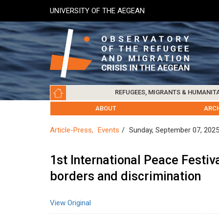
Skip
UNIVERSITY OF THE AEGEAN
to
main
content
Main
REFUGEES, MIGRANTS & HUMANIT
navigation
LESVOS SOCIETY
UNIVERSITY OF THE AEGEAN
ABOUT
REFUGEES & MIGRANTS
CHIOS SOCIETY
GREE
ARC
Article-Press
Events
Sunday, September 07, 202
1st International Peace Festiv
borders and discrimination
View Original