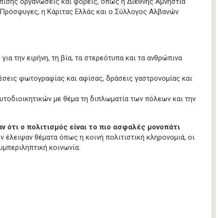
πίσης οργανώσεις και φορείς, όπως η Διεθνής Αμνηστία
ς Πρόσφυγες, η Κάριτας Ελλάς και ο Σύλλογος Αλβανών
ια την ειρήνη, τη βία, τα στερεότυπα και τα ανθρώπινα
έσεις φωτογραφίας και αφίσας, δράσεις γαστρονομίας και
υτοδιοικητικών με θέμα τη διπλωματία των πόλεων και την
 ότι ο πολιτισμός είναι το πιο ασφαλές μονοπάτι
ν έλειψαν θέματα όπως η κοινή πολιτιστική κληρονομιά, οι
συμπεριληπτική κοινωνία.