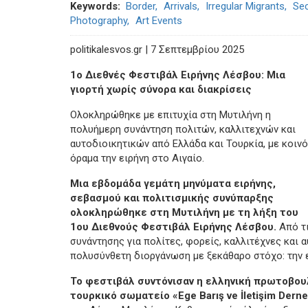
Keywords
Border
Arrivals
Irregular Migrants
Sec
Photography
Art Events
politikalesvos.gr | 7 Σεπτεμβρίου 2025
1ο Διεθνές Φεστιβάλ Ειρήνης Λέσβου: Μια
γιορτή χωρίς σύνορα και διακρίσεις
Ολοκληρώθηκε με επιτυχία στη Μυτιλήνη η
πολυήμερη συνάντηση πολιτών, καλλιτεχνών και
αυτοδιοικητικών από Ελλάδα και Τουρκία, με κοινό
όραμα την ειρήνη στο Αιγαίο.
Μια εβδομάδα γεμάτη μηνύματα ειρήνης,
σεβασμού και πολιτισμικής συνύπαρξης
ολοκληρώθηκε στη Μυτιλήνη με τη λήξη του
1ου Διεθνούς Φεστιβάλ Ειρήνης Λέσβου.
Από τι
συνάντησης για πολίτες, φορείς, καλλιτέχνες και α
πολυσύνθετη διοργάνωση με ξεκάθαρο στόχο: την ε
Το φεστιβάλ συντόνισαν η ελληνική πρωτοβουλ
τουρκικό σωματείο «Ege Barış ve İletişim Derne