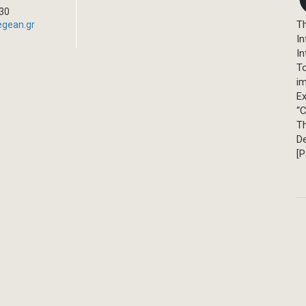
330
Th
egean.gr
In
In
T
im
Ex
“C
T
D
[