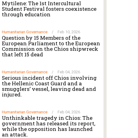
Mytilene: The 1st Intercultural
Student Festival fosters coexistence
through education
Humanitarian Governance
/
Feb 10, 2026
Question by 15 Members of the
European Parliament to the European
Commission on the Chios shipwreck
that left 15 dead
Humanitarian Governance
/
Feb 04, 2026
Serious incident off Chios involving
the Hellenic Coast Guard and a
smugglers’ vessel, leaving dead and
injured.
Humanitarian Governance
/
Feb 04, 2026
Unthinkable tragedy in Chios: The
government has released its report,
while the opposition has launched
an attack.