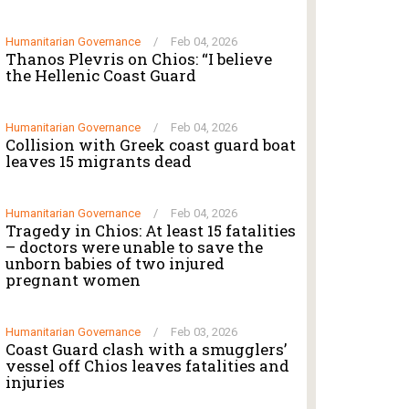
Humanitarian Governance
/
Feb 04, 2026
Thanos Plevris on Chios: “I believe
the Hellenic Coast Guard
Humanitarian Governance
/
Feb 04, 2026
Collision with Greek coast guard boat
leaves 15 migrants dead
Humanitarian Governance
/
Feb 04, 2026
Tragedy in Chios: At least 15 fatalities
– doctors were unable to save the
unborn babies of two injured
pregnant women
Humanitarian Governance
/
Feb 03, 2026
Coast Guard clash with a smugglers’
vessel off Chios leaves fatalities and
injuries