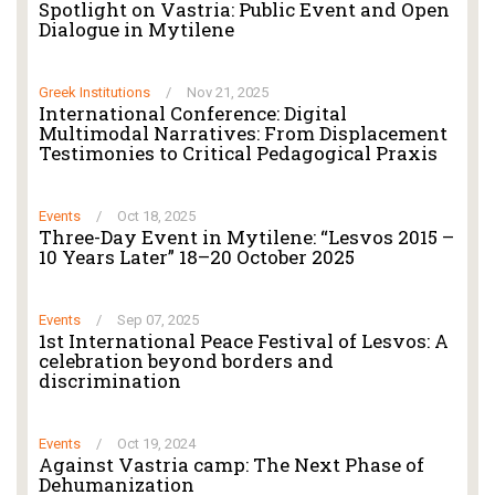
Spotlight on Vastria: Public Event and Open
Dialogue in Mytilene
Greek Institutions
/
Nov 21, 2025
International Conference: Digital
Multimodal Narratives: From Displacement
Testimonies to Critical Pedagogical Praxis
Events
/
Oct 18, 2025
Three-Day Event in Mytilene: “Lesvos 2015 –
10 Years Later” 18–20 October 2025
Events
/
Sep 07, 2025
1st International Peace Festival of Lesvos: A
celebration beyond borders and
discrimination
Events
/
Oct 19, 2024
Against Vastria camp: The Next Phase of
Dehumanization