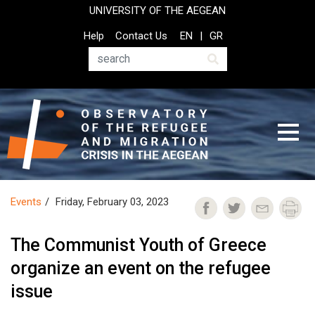
Skip
UNIVERSITY OF THE AEGEAN
to
Top
Help
Contact Us
EN
GR
main
Header
content
Menu
Search
Events
Friday, February 03, 2023
The Communist Youth of Greece
organize an event on the refugee
issue