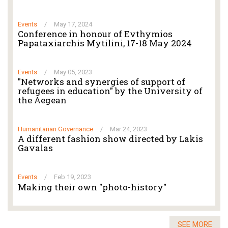
Events
/
May 17, 2024
Conference in honour of Evthymios
Papataxiarchis Mytilini, 17-18 May 2024
Events
/
May 05, 2023
"Networks and synergies of support of
refugees in education" by the University of
the Aegean
Humanitarian Governance
/
Mar 24, 2023
A different fashion show directed by Lakis
Gavalas
Events
/
Feb 19, 2023
Making their own "photo-history"
SEE MORE