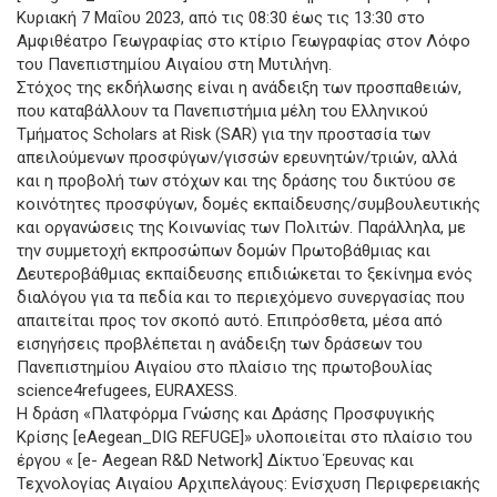
Κυριακή 7 Μαΐου 2023, από τις 08:30 έως τις 13:30 στο
Αμφιθέατρο Γεωγραφίας στο κτίριο Γεωγραφίας στον Λόφο
του Πανεπιστημίου Αιγαίου στη Μυτιλήνη.
Στόχος της εκδήλωσης είναι η ανάδειξη των προσπαθειών,
που καταβάλλουν τα Πανεπιστήμια μέλη του Ελληνικού
Τμήματος Scholars at Risk (SAR) για την προστασία των
απειλούμενων προσφύγων/γισσών ερευνητών/τριών, αλλά
και η προβολή των στόχων και της δράσης του δικτύου σε
κοινότητες προσφύγων, δομές εκπαίδευσης/συμβουλευτικής
και οργανώσεις της Κοινωνίας των Πολιτών. Παράλληλα, με
την συμμετοχή εκπροσώπων δομών Πρωτοβάθμιας και
Δευτεροβάθμιας εκπαίδευσης επιδιώκεται το ξεκίνημα ενός
διαλόγου για τα πεδία και το περιεχόμενο συνεργασίας που
απαιτείται προς τον σκοπό αυτό. Επιπρόσθετα, μέσα από
εισηγήσεις προβλέπεται η ανάδειξη των δράσεων του
Πανεπιστημίου Αιγαίου στο πλαίσιο της πρωτοβουλίας
science4refugees, EURAXESS.
Η δράση «Πλατφόρμα Γνώσης και Δράσης Προσφυγικής
Κρίσης [eAegean_DIG REFUGE]» υλοποιείται στο πλαίσιο του
έργου « [e- Aegean R&D Network] Δίκτυο Έρευνας και
Τεχνολογίας Αιγαίου Αρχιπελάγους: Ενίσχυση Περιφερειακής