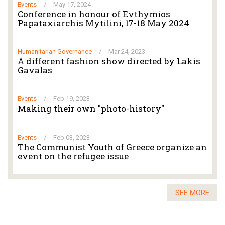
Events
/
May 17, 2024
Conference in honour of Evthymios
Papataxiarchis Mytilini, 17-18 May 2024
Humanitarian Governance
/
Mar 24, 2023
A different fashion show directed by Lakis
Gavalas
Events
/
Feb 19, 2023
Making their own "photo-history"
Events
/
Feb 03, 2023
The Communist Youth of Greece organize an
event on the refugee issue
SEE MORE