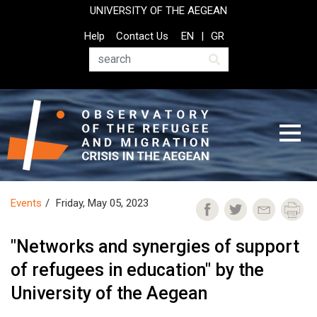
Skip
UNIVERSITY OF THE AEGEAN
to
Top
Help
Contact Us
EN
GR
main
Header
content
Menu
Search
Events
Friday, May 05, 2023
"Networks and synergies of support
of refugees in education" by the
University of the Aegean