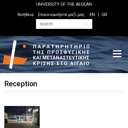
Παράκαμψη
UNIVERSITY OF THE AEGEAN
προς
Top
Βοήθεια
Επικοινωνήστε μαζί μας
EN
GR
το
Header
κυρίως
Menu
Αναζήτηση
περιεχόμενο
Reception